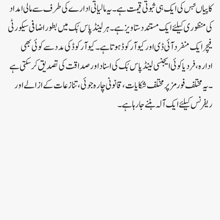
کاپیاںجس کی ایک ہی ثبوتی قیمت ہے ۔ یہ مالیاتی ادارے کی طرف سے مالی امداد
کی منظوری کیلئے ایک مستند دستاویز ہے ۔ ہر لینڈ پاس بُک میں بطور اضافی سیکورٹی
فیچر ایک منفرد آئی ڈی اور کیو آر کوڈ ہوتا ہے۔ کیو آر کوڈ کی مدد سے کوئی بھی
ادارہ ، فرد یا کوئی ایجنسی لینڈ پاس بُک کی اسناد اور صداقت کی تصدیق کر سکتی ہے
۔ یہ مختلف فورمز پر مختلف شکایات ، قانونی چارہ جوئی ، تنازعات کے ازالے اور
ریفرنس کیلئے ایک آلہ بننے جا رہا ہے ۔