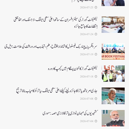
2026-07-25
لیفٹیننٹ گورنر کی سینئر افسران کے ساتھ اعلیٰ سطحی میٹنگ، لاجسٹک اور حفاظتی
اِنتظامات کا جامع جائزہ
2026-07-24
سرینگر میںچنار بک فیسٹول کا شاندار افتتاح،علم، تہذیب اور وراثت کی علامت: ایل جی
2026-07-19
لیفٹیننٹ گورنرکا ننون پہلگام بیس کیمپ کا دورہ
2026-07-18
جاری امرناتھ یاترا کا جائزہ لینے کیلئے اعلیٰ سطحی میٹنگ،یاترا کو کامیاب بنانا ترجیح
2026-07-08
کشمیریوں کی مہمان نوازی یاترا کا لازمی حصہ: مودی
2026-07-04