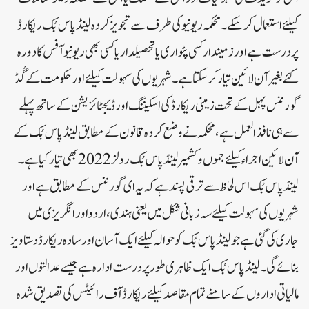
کیلئے استعمال کر سکے ۔ محکمہ ریونیو کی طرف سے تجویز کردہ لینڈ پاس بُک ریکارڈ
پر درست ہے اور زمیندار کسی پٹواری یا تحصیلدار یا کسی بھی ریونیو آفس کا دورہ
کئے بغیر آن لائین تیار کر سکتا ہے ۔ شہریوں کی سہولت کیلئے اور حکومت کے گُڈ
گورننس پہل کے تحت زمینی ریکارڈ کی اسکیننگ اور ڈیجٹائزیشن کے ساتھ پہلے
سے ہی نافذ العمل ہے ، محکمہ نے وضع کردہ قانون کے مطابق لینڈ پاس بُک کے
آن لائین اجراء کیلئے جموں و کشمیر لینڈ پاس بُک رولز 2022 بھی تیار کیا ہے ۔
لینڈ پاس بُک اس لحاظ سے ترقی پسند ہے کہ یہ ای گورننس کے مطابق ہے اور
شہریوں کی سہولت کیلئے سہ زبانی شکل میں یعنی ہندی ، اردو اور انگریزی میں
جاری کی گئی ہے جو لینڈ پاس بُک کو حوالہ کیلئے ایک آسان اور سادہ ریکارڈ دستاویز
بنائے گی ۔ لینڈ پاس بُک ایک ظاہری طور پر درست ادارہ ہے جیسے عدالتوں اور
مالیاتی اداروں کے سامنے تمام مقاصد کیلئے ریکارڈ آف رائیٹس کی تصدیق شدہ