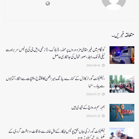
متعلقہ خبریں۔
کولگام میں غیر مقامی مزدوروں پر حملہ،1ہلاک،1زخمی،ایل جی کی پولیس سربراہ سے
ٹیلی فونک رابطہ، صورتحال کی جانکاری حاصل
2026-08-01
،لیفٹیننٹ گورنر کا ڈل کے کنارے ریڈنگ میراتھن کا افتتاح، منشیات سے انکار، کتابوں
سے پیار۔ سنہا
2026-07-25
ہم رسم و رواج کے قیدی ہیں
2026-07-25
لیفٹیننٹ گورنر کی جاں بحق پولیس اہلکار کے اہلِ خانہ سے ملاقات، دہشت گردی کے
مکمل خاتمے کیلئے پْرعزم