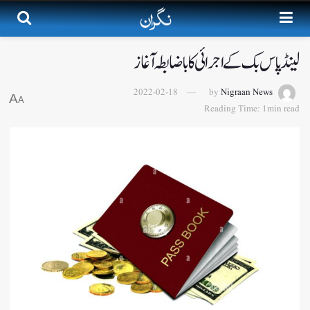
لینڈ پاس بک کے اجرائی کا باضابطہ آغاز
2022-02-18
by
Nigraan News
A
A
Reading Time: 1min read