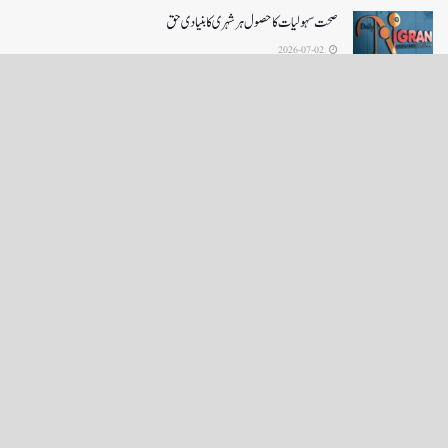
صحت سہولیات کا حصول ہر شہری کا بنیادی حق
2026-07-02
LOAD MORE
English News
e-Paper
نگراں ٹی وی
4th floor firdous shah bulding Abi guzar Srinagar-190001
+911943566963,9419001837,6005481804 RNI:- JKURD/2007/22206
Email:
editornigraan@gmail.com
.
GITS
-
Copyright Daily Nigraan
© Designed by