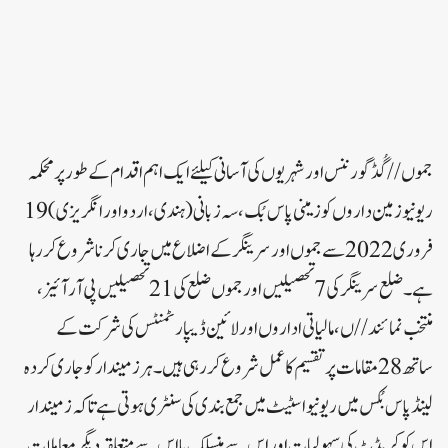
جموں//گُڈ گورننس اور شہریوں کی آسانی کیلئے ایک اہم اقدام کے طور پر محکمہ
ریونیو زمین داروں کو زمینی پاس بُک ، سہ زبانی ( ہندی ، اردو اور انگریزی )19
فروری 2022 سے جموں اور سرینگر کے اضلاع میں جاری کرنا شروع کر رہا
ہے ۔ ضلع سرینگر کی 7 تحصیلیں اور جموں ضلع کی 21 تحصیلیں پی آر آئیز ،
منتخب نمائند//ں ، مالیاتی اداروں اور لائین ڈیپارٹمنٹس کی شرکت کے
ساتھ 28 مقامات پر تقسیم کا عمل شروع کر رہی ہیں ۔ ہر زمیندار کو جاری کردہ
لینڈ پاس بُکس میں ریونیو اسٹیٹ میں جمع بندی کی سنٹری ہوتی ہے تا کہ زمیندار
اس کو کریڈٹ کی سہولیات اور اس سے منسلک یا اس سے متعلقہ دیگر معاملات