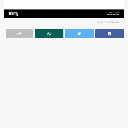
لینڈ پاس بک کے اجرائی کا باضابطہ آغاز