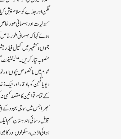
لگن اور جذبے کو سلام پیش کیا
سہولیات اور جسمانی طورخاص اَف
ہوئے کہا کہ جسمانی طور خاص کھ
جموں و کشمیر میں کھیل فیڈریش
منصوبہ تیار کریں۔‘‘لیفٹیننٹ گو
عوام میں بالخصوص بچوں اور نوج
اُبھرا جس میں سماجی بہبود کے
قابل رسائی ہندوستان مہم ایک
ہوائی اڈوں، سکولوں اور کالجوں