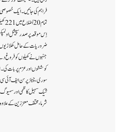
اِس موقعہ پر صدر سپیشل اولمپ
ضروریات کے حامل کھلاڑیوں ک
جنہوں نے کھیلوں کو فروغ دینے
کوششوں اور عزم پر بات کی ۔ ان
سوری ، چیئرپرسن ایف آئی سی سی
شیک سہیل کاظمی اور سہیوگ اِن
شرما ، مختلف معززین کے علاوہ