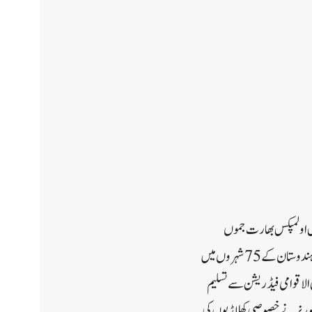
شل اولمپکس بھارت جموں
وکشمیر کے زیر اہتمام دیو یانگجن کے لئے نیشنل ہیلتھ فیسٹول میں شرکت کی۔یہ پروگرام عالمی یوم صحت کے موقعہ پر ہندوستان کے 75 شہروں میں
بین الاقوامی فیڈریشن سے تسلیم
ٹ گورنر نے خصوصی کھلاڑیوں کی