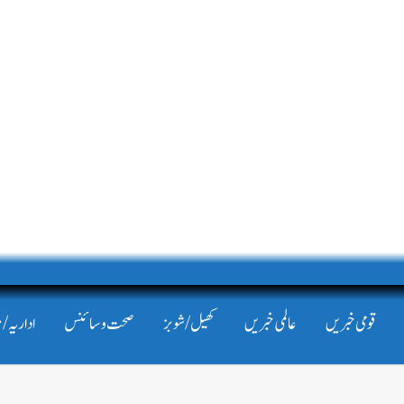
قومی خبریں
عالمی خبریں
کھیل/شوبز
صحت و سائنس
اداریہ/ 