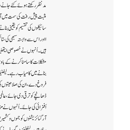
مدنظر رکھتے ہوئے کئے جانے وا
مثبت پیش رفت کی سمت میں آگے
سائیکلوں کی تقسیم کو یقینی بن
ا اور اس سے وابستہ سبھی کی ستا
ہیں۔اُنہوں نے خصوصی ایتھلیٹ
مشکلات کا سامنا کرنے کے باو
بنانے میں کامیاب رہے۔لیفٹیننٹ 
فروغ دے، ان کی صلاحیتوں کی 
ڈھانچے کو ترقی دی جائے، عالم
اَفزائی کی جائے۔ اُنہوں نے مزی
آرگنائزیشنوں کو جموں وکشمیر 
رہی ہیں۔لیفٹیننٹ گورنر نے کہا