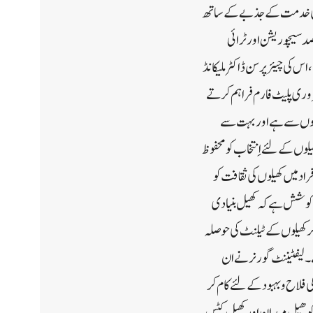
وام کی خدمت کے جذبے کے ساتھ
صد سیچوریشن اور ٹرائی
س کی چیئرپرسن ڈاکٹر ملیکا نڈ
 ضروری پلیٹ فارم فراہم کرتے
ائوں سے ہے اور بہت سے
وں کے لئے اِنتخاب کو محفوظ
راد میں کھیلوں کی ثقافت کو
ی کوشش ہے کہ کھیل بنیادی
ر کھیلوں کے ٹیلنٹ کی حوصلہ
ہے۔لیفٹیننٹ گورنر نے ان
 فلاح و بہبود کے لئے کام کر
ت کو ھیل میدان اور کھیل کٹس