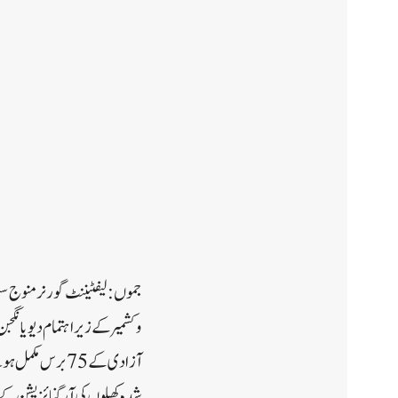
جموں: لیفٹیننٹ گورنر منوج سِ
آزادی کے 75 بر
شدہ کھیلوں کی آرگنائزیشن کے 