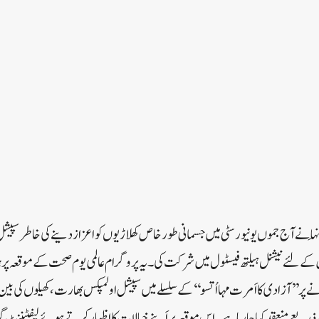
نہا نے آج جموں یونیورسٹی میں جسمانی طور خاص کھلاڑیوں کواعزاز دینے کی خاطر سپی
س مکمل ہونے پر ’’ آزادی کا اَمرت مہااُتسو‘‘ کے سلسلے میں سپیشل اولمپکس بھارت، کھیلوں کی 
ذریعے منعقد کیا جارہا ہے ۔اِس موقعہ پر اَپنے خیالات کا اِظہار کرتے ہوئے لیفٹینن