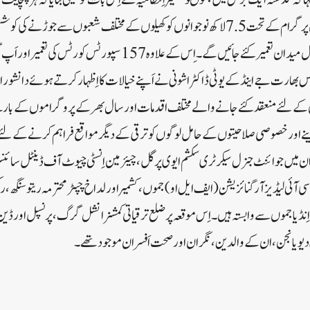
فراہم کی جائیں ۔ایک خصوصی پرگرام کے تحت 7.5 لاکھ نوجوانوں کو کھیلوں کے مختلف شعبوں س
تمام 20اَضلاع میں 221 کھیل میدان تعمیر کئے جائیں گے ۔ ا ِس کے علاوہ 
کس بھارت جے اینڈ کے یوٹی ڈاکٹر اشونی نے اَپنے خیالات کا اِظہار کرتے ہوئے دانش
ے لئے منعقد کئے جانے والے مختلف اقدمات اور سال بھر کے پروگراموں کے بارے
 اور خصوصی صلاحیتوں کے حامل لوگوں کو ترقی کے دیگر مواقع فراہم کرنے کے لئے اَپ
 میں جوائنٹ جنرل سیکرٹری سکشم ایوی پرگل ، چیئرمین اِنسٹی چیوٹ آف ڈینٹل سائنسز
 آئی لیڈیز آرگنائزیشن ( ایف ایل او) جموں ،کشمیر اور لداخ چپٹر محترمہ ریتو سنگھ 
ڈیا جموں سے وابستہ ہیں۔اِس موقعہ پر ضلع ترقیاتی کمشنر انشل گرگ ، پرنسپل اور ڈ
 دیویانجن ، ان کے والدین ، نگران اور صحت اَفسران موجود تھے۔