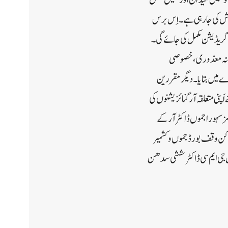
ے جوڑنے کی کوشش کی جارہی ہے ۔ اِس برس
157 سپورٹس کورٹس کی تعمیر اور اَپ گریڈیشن مکمل کی جائے گی۔
ورانہ معذوری ، خصوصی
 میں بتایا۔دیگر مقررین
نی متعلقہ آرگنائزیشنوں کی
 سہورا جموں ڈاکٹر آر کے
، رکن وقف بورڈ جموں وکشمیر
ین جی ایم سی ڈاکٹر ششی سدھن