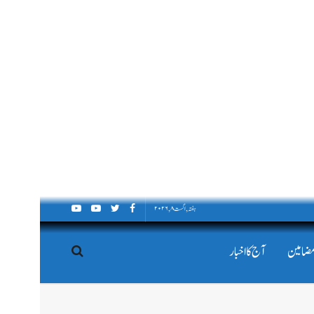
ہفتہ, اگست ۸, ۲۰۲۶
مضامین
آج کا اخبار