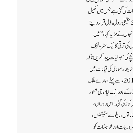
وعات کی گئی ہے جس میں کھیل
ے حقیقی رول ماڈل قرار دیتے
نہوں نے مزید کہا،’’ میں
ں کی ترقی کا ایک سٹریٹجک
چے کی سہولیات پیدا کریں تاکہ
م نریندر مودی کی قیادت میں
دیویانگجن کو باوقار اور نیک زندگی گزارنے کے ان کے جائز حقوق دیئے گئے ہیں۔لیفٹیننٹ گورنر نے نوٹ کیا کہ 2015 ء سے پہلے ہمارے ملک
کے تمام قوانین کا مقصد کسی نہ کسی طرح جسمانی طور خاص افراد کو سماجی بہبود کے پروگراموں سے جوڑنا تھا۔ 2015 ء کے بعد ایک نیا سماجی شعور
مرکوز کی گئی۔ اس دوران،
عمارتوں، ریلوے سٹیشنوں،
 ضروریات اور خواہشات کو