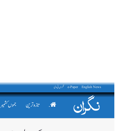
English News
e-Paper
نگراں ٹی وی
.
تازہ ترین
جموں کشمیر