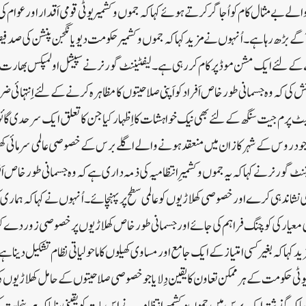
لے بے مثال کام کو اُجاگر کرتے ہوئے کہا کہ جموں و کشمیر یوٹی قومی اَقدار اور ع
 بڑھ رہا ہے۔اُنہوں نے مزید کہا کہ جموں و کشمیر حکومت دیویانگجن پنشن کی صد فی
انے کے لئے ایک مشن موڈ پر کام کر رہی ہے۔لیفٹیننٹ گورنر نے سپیشل اولمپکس بھارت ، ا
ئش کی کہ وہ جسمانی طور خاص اَفراد کو اَپنی صلاحیتوں کا مظاہرہ کرنے کے لئے اِنتہائی
 پرم جیت سنگھ کے لئے بھی نیک خواہشات کا اِظہار کیا جن کا تعلق ایک سرحدی گ
جود روس کے شہر کازان میں منعقد ہونے والے اگلے برس کے خصوصی عالمی سرمائی کھیل
گورنر نے کہا کہ یہ جموں و کشمیر ِانتظامیہ کی ذمہ داری ہے کہ وہ جسمانی طور خاص اَف
نشاندہی کرے اور خصوصی کھلاڑیوں کو عالمی سطح پر پہنچائے۔اُنہوں نے کہا کہ ہمار
ی معیار کی کوچنگ فراہم کی جائے اور جسمانی طور خاص کھلاڑیوں پر خصوصی زور دے ک
د کہا کہ بغیر کسی امتیاز کے ایک جامع اور مساوی کھیلوں کا ماحولیاتی نظام تشکیل دینا
یوٹی حکومت کے ہر ممکن تعاون کا یقین دِلایا جو خصوصی صلاحیتوں کے حامل کھلاڑیوں کی
 کہ گذشتہ ایک برس میں جموںوکشمیر اِنتظامیہ نے اِس بات کو یقینی بنایا کہ ہر پنچای