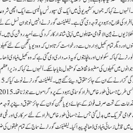
 ۔ اُنہوں نے کہا کہ جموںوکشمیر یوٹی میں ایک نئی سپورٹس پالیسی سے ایک اچھی شر
راد کی فلاح و بہبود پر توجہ دی گئی ہے۔لیفٹیننٹ گورنر نے انہیں نوجوان نسل کے لئ
لاڑیوں نے بین الاقوامی مقابلوں میں اَپنی شاندار کارکردگی سے اُمید روشن کی ہیں۔اُ
نوں اور دیگر تمام کھیل اِداروں سے درخواست کرتا ہوں کہ وہ دیویانگجن کے لئے کھیلو
رنر نے کہا کہ سکولوں اور پنچایتوں کو یہ ذمہ داری دی گئی ہے کہ وہ کھیل بنیادی ڈھان
وانوں میں کھیلوں کی مضبوط ثقافت کو مقبول بنایا جا سکے۔اُنہوں نے کہا کہ وزیر اعظ
 اِقدامات کے تحت صرف فوائد کے بجائے دیویانگجن کو ان کے جائز حقوق دینے پر توجہ 
 عوامی تحریک میں بدل گئی جس نے جسمانی طور خاص افراد کے لئے سرکاری اور نجی 
 میں قابل رَسائی بنیادی ڈھانچہ پیدا کیا۔لیفٹیننٹ گورنر نے سماج کے تمام طبقوں کی