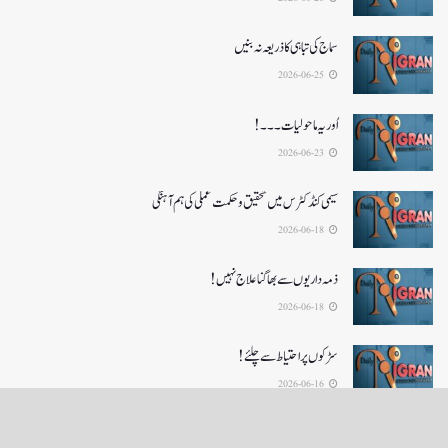
سماج کی تباہی کا ذریعہ نہ بنیں
2026-06-25
اُور یہ ماحولیات۔۔۔!
2026-06-23
سیمی کنڈکٹرس میں تحقیق و حکمت عملی کی ہم آہنگی
2026-06-18
ذمہ داریوں سے بھاگنا علاج نہیں!
2026-06-18
سڑکوں پر احتیاط سے چلئے!
2026-06-16