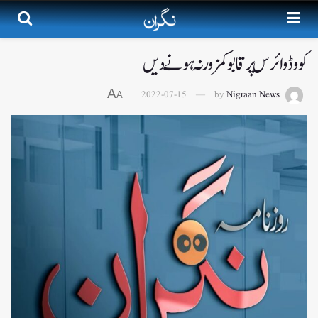
کووڈ وائرس پر قابو کمزور نہ ہونے دیں
A
2022-07-15
by
Nigraan News
A