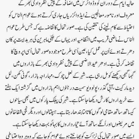
حالیہ ایام کے دوران کووڈ وائرس میں اضافہ کے پیش نظر وادی بھر کے
معروف اور نامور معالجین نے ایڈوائزریاں جاری کرتے ہوئے عوام الناس کو
احتیاط سے کام لینے کی تلقین کی ہے۔ صورتحال کا تقاضہ ہے کہ جس طرح عوام
الناس نے ماضی قریب میں انتظامیہ اور یہاں کے طبی ماہرین کی ہر ہدایت پر کان
دھرتے ہوئے اُن پر عمل کیا ، عین اُسی طرح موجودہ صورتحال اُسی اپروچ کا
تقاضہ کرتی ہے۔ادھر عید الاضحی کے پیش نظر وادی بھر کے بازاروں میں
گہماگہمی دیکھنے کو مل رہی ہے۔ شہر کے لعل چوک ، مہاراجہ بازار، گونی کھن، لل
دید مارکیٹ، آبی گذر، پولو ویو سمیت درجنوں اہم بازاروں میں گزشتہ ایک ہفتے
سے خریداروں کا رش دیکھا جاسکتا ہے۔ شہر کی پبلک پارکوں میں بھی سیاحوں
کیساتھ ساتھ مقامی لوگوں کا تانتا بندھا رہتا ہے۔ ہسپتالوں اور دیگر نجی شفا خانوں
میں مریضوں اور اُنکے ساتھ آئے تیمارداروں کا بہائو بہت دیکھا جاسکتا ہے۔
ایسے میں صورتحال کی نزاکت کو بھانپتے ہوئے عوام کو چاہیے کہ وہ ہر وہ احتیاطی