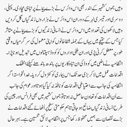
وہیں جموں کشمیر کے اندر بھی اس وائرس نے بڑے پیمانے پر تباہی مچادی۔ پہلی،
دوسری اور تیسری لہر کے دوران اس وائرس نے ہزاروں زندگیاں گل کردیں
وہیں لاکھوں کی تعداد میں اس وائرس نے انسانی زندگیوں کو بڑے پیمانے پر متاثر
کیا جس کے نتیجے میں یہاں کے جملہ شفاخانوں کو اپنی معمول کی سرگرمیاں وقتی
طور پر معطل کرنی پڑی اور ان طبی اداروں کو کووڈ ہسپتالوں میں تبدیل ہونا پڑا۔
انتظامیہ نے ماضی میں کووڈ کی ان تباہ کاریوں پر باندھ باندھنے کیلئے انتھک
اقدامات عمل میں لاکر بڑی حد تک اس بیماری کو کنٹرول کردیا۔خدانخواستہ اگر
انتظامیہ کی جانب سے احتیاطی اقدامات کو نافذ نہ کیا گیا ہوتا اور عوام کی جانب
سے اُن اقدامات کو تعاون حاصل نہ ہوتا تو جموں کشمیر میں بھی فرانس اور چین کی
طرح انسانی زندگیاں ضائع ہوجاتی تاہم حکومتی سطح پر اُٹھائے گئے اقدامات نے
بڑے نقصان سے ہمیں محفوظ رکھا جس پر انتظامیہ لائق تحسین ہے۔ بہرحال