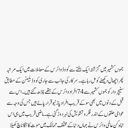
جموں کشمیر میں گزشتہ ایک ہفتے سے کووڈ وائرس کے معاملات میں ایک مرتبہ
پھر اچھال دیکھنے کو مل رہا ہے۔ سرکار کی جانب سے جاری کووڈ بلیٹن کے مطابق
سنیچروار کو جموں کشمیر سے 74افراد وائرس کے ہتھے چڑھ گئے ہیں۔ اس سے
قبل کے دنوں میں بھی سو کے قریب افراد پازٹیو قرار پائے ہیں جس کی وجہ سے
عوامی حلقوں کے اندر فکر و تشویش کی لہر دوڑ گئی ہے۔ ماضی قریب میں ہی اس
تباہ کن عالمی وائرس نے جہاں دنیا کے مختلف ممالک میں موت کا ننگا ناچ کھیلا