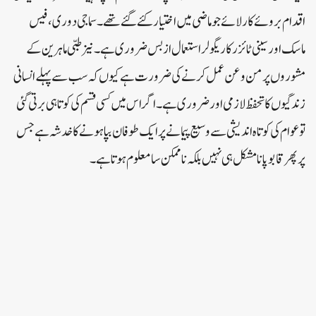
اقدام بروئے کار لائے جو ماضی میں اختیار کئے گئے تھے۔ سماجی دوری، فیس
ماسک اور سینی ٹائزر کا ریگولر استعمال از بس ضروری ہے۔ نیز طبی ماہرین کے
مشوروں پر من و عن عمل کرنے کی ضرورت ہے کیوں کہ سب سے پہلے انسانی
زندگیوں کا تحفظ لازمی اور ضروری ہے۔ اگر اس میں کسی قسم کی کوتاہی برتی گئی
تو عوام کی کوتاہ اندیشی سے وسیع پیمانے پر ایک طوفان بپا ہونے کا خدشہ ہے جس
پر پھر قابو پانا مشکل ہی نہیں بلکہ ناممکن سا معلوم ہوتا ہے۔