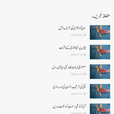
متعلقہ خبریں۔
سماج کو بہتری کی طرف لائیں
2026-08-01
بچوں پر ٹیکنالوجی کے اثرات
2026-07-26
مصنوعی ذہانت کا بدلتی دنیا میں رول
2026-07-24
نیکی کی ترغیب: انسان کی ذمہ داری
2026-07-01
تمباکو نوشی: موت کو دعوت نہ دیں
2026-06-26