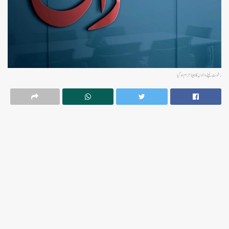
رشوت لینے والوں کا جینا حرام ہوگیا