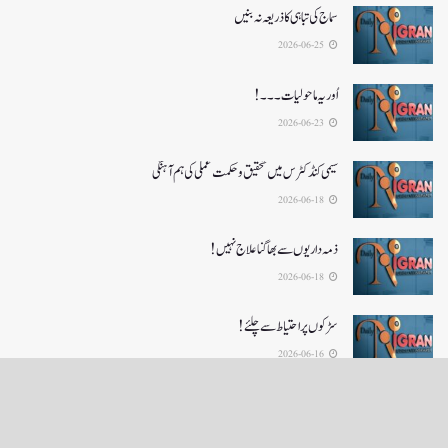
سماج کی تباہی کا ذریعہ نہ بنیں
2026-06-25
اُور یہ ماحولیات۔۔۔!
2026-06-23
سیمی کنڈکٹرس میں تحقیق و حکمت عملی کی ہم آہنگی
2026-06-18
ذمہ داریوں سے بھاگنا علاج نہیں!
2026-06-18
سڑکوں پر احتیاط سے چلئے!
2026-06-16
LOAD MORE