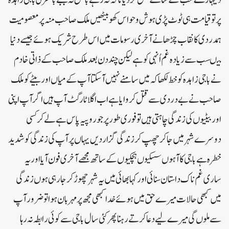
پر تو قیامت ہی ٹوٹ پڑی ہوش و حواس کھو بیٹھیں ملک صاحب منہ پر معصومیت
ہمدردی کا نقاب چڑھانے آخری رسومات میں اس طرح شریک ہوئے جیسے دنیا
میںسب سے زیادہ غم اُنہی کو ہے لیکن چند دن بعد ملک صاحب کے ذاتی خادم
نے باجی زاہدہ کو خط لکھا کہ میں سامنے نہیں آسکتا آپ کے میاں اور بیٹے کو ملک
صاحب نے بے دردی سے قتل کروایا ہے اب اگلا ٹارگٹ آپ ہیں اگر آپ اپنی
اور بیٹیوں کی زندگی چاہتی ہیں تو فوری طور پر جو روپیہ پاس ہے لے کر کسی
دوسرے شہر میں جا کر چھپ کر زندگی گزار دیں یہاں پر آپ کی زندگی کو شدید
خطرہ ہے باجی کا آہوں سسکیوں ہچکیوں کے ساتھ مجھے آخری فون آیا اور یہ
ساری غم ناک داستان سنائی اور کہا بھائی میں یہ شہر چھوڑ کر جا رہی ہوں زندگی
میں کبھی حالات میرے حق میں ہو ئے خدا کبھی مجھ پر مہربان ہوا تو ضرور آپ
سے ملوں گی میرے لیے دعا کر تے رہنا پھر کئی سال باجی سے کوئی رابطہ نہ رہا