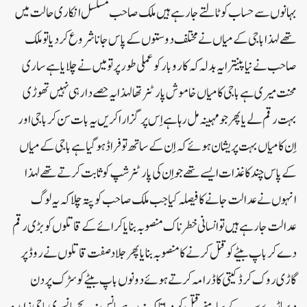
بہانوں سے حساب کو ٹالتے جا رہے ہیں ملک صاحب مسلسل انکاری حالت میں
تھے لہذا باجی کے میاں نے مختلف دوستوں کے پاس جاناشروع کر دیا تو ملک
صاحب نے نیا پینترا یہ بدلہ کہ کاروبار کو عملی طور پر تو میں نے چلا یا ہے ساری
محنت میری ہے باجی کا میاں خاموش پارٹنر تھا لہذا یہ حصے دار ہی نہیں تھوڑی
بہت رقم لے یا پھر جو مہینہ مل رہا ہے اِس پر گزاراکریں یہ بات سن کر باجی اور
اِن کا میاں بہت پریشان ہو ئے کہ اِن کے ساتھ تو فراڈ ہو گیا ہے باجی کے میاں
کے پاس چند کا غذات ایسے تھے جو اِن کی پارٹنر شپ کو ثا بت کر تے تھے لہذا
انہوں نے عدالت جانے کا فیصلہ کیا جب ملک صاحب کوپتہ چلا کہ یہ لوگ
عدالت جا رہے ہیں تو انسانی خطرناک منصوبہ بنا یا کرائے کے قاتلوں کو بڑی رقم
دے کر باپ بیٹے کو قتل کرنے کا منصوبہ بنا یا پھر جلاد صفت قاتلوں نے روڈ پر
گاڑی روک کر ڈکیتی کا ڈرامہ کرتے ہوئے دونوں باپ بیٹے کو سڑک پر دن
دیہاڑے سب کے سامنے قتل کر دیا تا کہ نہ رہے بانس نہ بجے بانسری باجی زاہدہ