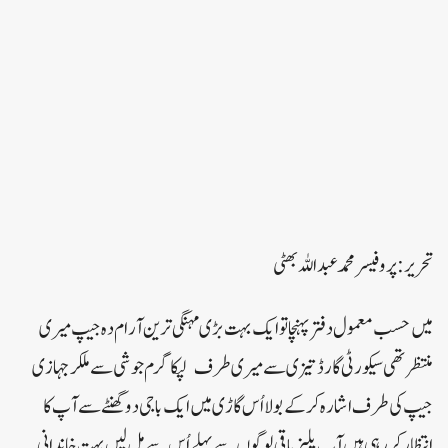
تحریر:پروفیسر محمد عبداللہ بھٹی
میں حسب معمول دفتر پہنچا تو ایک بہت بڑی مہنگی ترین آرام دہ جیپ میری
منتظر تھی سیکورٹی گارڈ تیزی سے میری طرف لپکا گرم جوشی سے ملکر جہازی
جیپ کی طرف اشارہ کر کے بولا اُس گاڑی میں ایک باجی دو گھنٹے سے آپ کا
انتظار کر رہی ہیں آپ پلیز باقی لوگوں سے پہلے اُس سے مل لیں بہت خاندانی