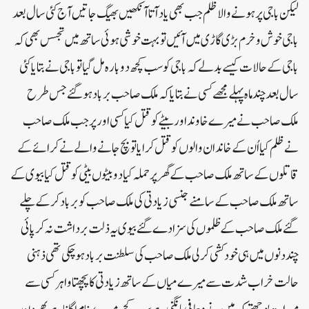
لیکن باجی پر ہونے والا ظلم جب بھی یاد آتا آنکھیں بھیگ جاتیں آج کئی سال بعد
باجی خوش و خرم بڑی گاڑی میں آئیں تو بہت خوشی ہوئی ساتھ میں تجسس بھی کہ
باجی کے حالات کیسے بدلے کہ باجی کو سب کچھ دوبارہ مل گیا تو باجی نے بتایا کئی
سال بعد چند ماہ پہلے مجھے کسی نے بتایا کہ ملک صاحب برباد ہو گئے جس طرح
ملک صاحب نے میرے خاوند اور بیٹے کو قتل کیا کسی اورپر جب ملک صاحب
نے ظلم کیا اُن کے خاندان والوں کو قتل کرایا تو بچ جانے والے نے کرائے کے
قاتلوں کے ساتھ ملک صاحب کے گھر پر حملہ کیا دو بیٹوں بیٹی کو قتل کیا بیوی کے
ساتھ ملک صاحب کے سامنے جنسی زیادتی کی ملک صاحب کو برباد کر کے چلے
گئے ملک صاحب کے ظلموں کی سزا دے گئے بیوی یہ ذلت برداشت نہ کر پائی
چند دنوں میں ہی خود کشی کر لی ملک صاحب کی سلطنت برباد ہو چکی تھی ذہنی
حالت خراب شدت سے میرے میاں کے ساتھ زیادتی کا پچھتاوا ہر کسی سے