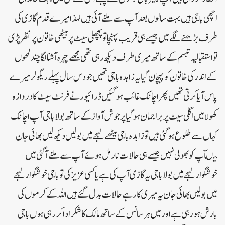
اچھی باجی ہیں بہت سالوں بعد آپ سے ملنے آئی ہیں لہذامیرے قدم گاڑی کی
طرف بڑھنے لگے میں جیسے ہی قریب پہنچا تو پچھلی سیٹ پر بیٹھی خاتون پر نظر پڑی
تو استقبالیہ تبسم کے ساتھ میری طرف دیکھ رہی تھی مجھے چہرہ آشنالگا چند لمحوں
کے اندر کی خاتون کو پہچان گیا یہ زاہدہ باجی تھیں جو دس سال پہلے ریگولر میرے
پاس آیا کرتی تھیں پھر اچانک غائب ہو گئیں ڈرائیور نے فرنٹ سیٹ کا دروازہ
کھولا میں اگلی سیٹ پر برا جمان ہو گیا پر جوش آواز کے ساتھ بولا باجی آپ اچانک
کہاں سے طلوع ہو گئی ہیں تو زاہدہ باجی میٹھے لہجے میں بولیں دیکھ لیں بھائی جان
میںآپ کو بھولی نہیں جیسے ہی حالات نارمل ہو ئے آپ سے ملنے آگئی میں
خوشگوار لہجے میں بولا باجی یہ گاڑی آپ کی ہے یا کسی عزیز کی تو باجی خوشگوار لہجے
میں بولیں بھائی جان یہ میری کار ہے حالات بد ل گئے ہیں اللہ کے کرموں کی
بارش ہو رہی ہے اور میں ہر سانس کے ساتھ مالک کا شکر ادا کر رہی ہوں باجی