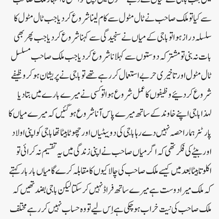
سے کیا تو ملک صاحب نے ٹال مٹول سے کام لینا شروع کر دیا جب ٹال مٹول کا
سلسلہ دراز ہوا تو باجی کے میاں نے سنجیدگی سے کہنا شروع کر دیا جب پھر بھی
بات نہ بنی تو مشترکہ دوستوں سے کہلانا شروع کر دیا جب ملک صاحب مسلسل
ٹال مٹول اور تاخیری حربے استعمال کر رہے تھے تو باجی نے پریشان ہو کر وظیفے
شروع کر دئیے وظیفوں کا عمل شروع ہوا تو کسی نے میرے بارے میں بتا دیا
لہذا باجی اپنے خاوند کے ساتھ میرے پاس آنا شروع ہو گئیں کہ میرے میاں کا
پارٹنر ہمارا حصہ نہیں دے رہا باجی کی دو بیٹیاں اور چھوٹا بیٹا تھا باجی کو اپنی اولاد
اور بیٹے کی فکر تھی کہ اگر میاں صاحب نے اپنی زندگی میں یہ تقسیم نہ کرائی تو
اکلوتا بیٹا بعد میں کیسے ملک صاحب کی چالاکیوں کا مقابلہ کرے گا میاں بار بار کہتے
کہ ملک میرا دوست ہے میرے ساتھ فراڈ نہیں کر سکتا لیکن باجی بضد تھیں کہ
ملک صاحب کی نیت خراب ہو چکی ہے اِس لیے تو وہ حساب نہیں کر رہے مختلف