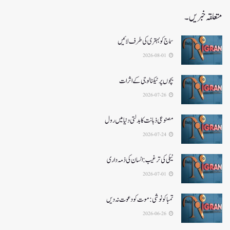
متعلقہ خبریں۔
سماج کو بہتری کی طرف لائیں
2026-08-01
بچوں پر ٹیکنالوجی کے اثرات
2026-07-26
مصنوعی ذہانت کا بدلتی دنیا میں رول
2026-07-24
نیکی کی ترغیب: انسان کی ذمہ داری
2026-07-01
تمباکو نوشی: موت کو دعوت نہ دیں
2026-06-26