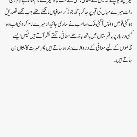
میرا پتہ پو چھتے کہ میں نے معافی مانگنی ہے سب کچھ میرے نام لگانا ہے پھر دن
رات میرے میاں کی قبر پر جاکر ہاتھ جوڑ کر معافیاں مانگتے تھے جب مجھے تصدیق
ہو گئی تو میں واپس آگئی ملک صاحب نے ساری جائیداد میرے نام کر دی اب وہ
کسی دربار پر یا قبرستان میں ہاتھ باندھے معافی مانگتے نظر آتے ہیں لیکن ایسے
ظالموں کے لیے معافی کے دروازے بند ہو جاتے ہیں پھر عبرت کا نشان بن
جاتے ہیں ۔