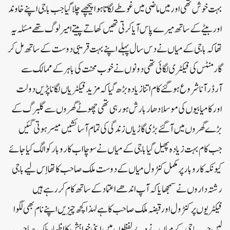
بہت خوش تھی اور میں ماضی میں غوطے لگاتا ہوا پیچھے چلا گیا جب باجی اپنے خاوند
اور بیٹے کے ساتھ میرے پاس آیا کرتی تھیں کھاتے پیتے امیر لوگ تھے مسئلہ یہ
تھا کہ باجی کے میاں نے دس سال پہلے اپنے بہت قریبی دوست کے ساتھ مل کر
گارمنٹس کی فیکٹری لگائی تھی دونوں نے خوب محنت کی باہر کے ممالک سے
آرڈر آنا شروع ہو گئے کام اتنا زیادہ بڑھ گیا کہ مزید فیکٹریاں لگانا پڑیں دولت
اور کامیابیوں کی موسلا دھار بارش ہو رہی تھی چھوٹے گھروں سے گلبرگ کے
بڑے گھروں میں آگئے بڑی گاڑیاں زندگی کی تمام آسائشیں میسر ہو تی گئیں
جب کام بہت زیادہ پھیل گیا باجی کے میاں نے سوچا اب کاروبار کو الگ کیا جائے
کیونکہ کاروبار پر مکمل کنٹرول میاں کے دوست ملک صاحب کا تھا اِس لیے باجی
رشتہ داروں نے سمجھایا کہ آپ اندھے اعتماد کے ساتھ کام کر رہے ہیں
فیکٹریوں پر کنٹرول اور قبضہ ملک صاحب کا ہے لہذا کچھ چیزیں اپنے نام بھی لگوا
لیں جب باجی کے میاں نے دبے لفظوں میں اپنی خواہش کا اظہار ملک صاحب