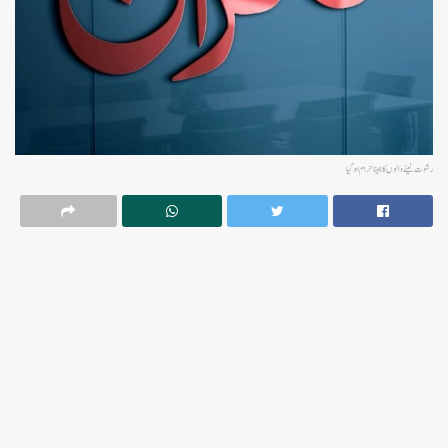
رشوت لینے والوں کا جینا حرام ہوگیا