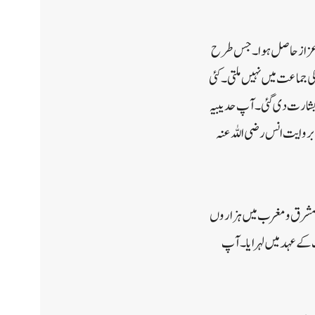
 اعزاز حاصل ہوا ۔ جس طرح
جماعت میں نہیں ملتی ۔ کئی
 بشارت دی گئی ۔ آپ حدیبیہ
بروایت انس رضی اللہ عنہ
۔ مشرق و مغرب میں ہزاروں
کے عہد میں لہرایا ۔ آپ