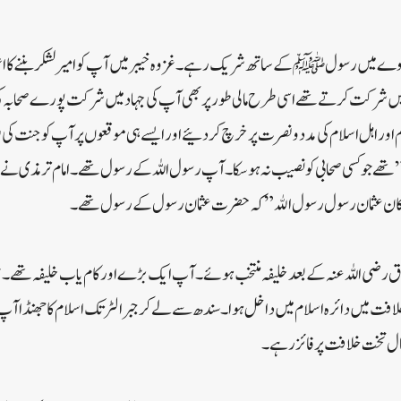
غزوے میں رسول ﷺ کے ساتھ شریک رہے ۔ غزوہ خیبر میں آپ کو امیر لشکر بننے کا
 میں شرکت کرتے تھے اسی طرح مالی طور پر بھی آپ کی جہاد میں شرکت پورے صحابہ کی 
اور اہل اسلام کی مدد و نصرت پر خرچ کر دئیے اور ایسے ہی موقعوں پر آپ کو جنت کی
ے جو کسی صحابی کو نصیب نہ ہو سکا۔ آپ رسول اللہ کے رسول تھے ۔ امام ترمذی نے 
کان عثمان رسول رسول الله” کہ حضرت عثمان رسول کے رسول تھے۔
ق رضی اللہ عنہ کے بعد خلیفہ منتخب ہوئے ۔ آپ ایک بڑے اور کام یاب خلیفہ تھے 
فت میں دائرہ اسلام میں داخل ہوا۔ سندھ سے لے کر جبرالٹر تک اسلام کا جھنڈا آپ 
سال تخت خلافت پر فائز رہے ۔