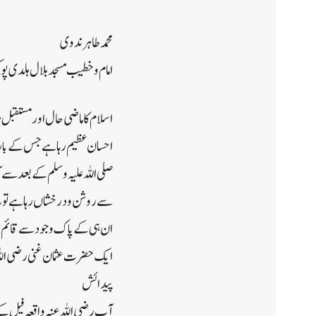
محمد طاہر ندوی
امام و خطیب مسجد بلال ہلدی پو
اسلام کا ماضی حال اور مستقبل ہ
احسان عظیم رہا ہے جس کے بار
صلی اللہ علیہ وسلم کے بعد سے 
سے روشن و درخشاں رہا ہے تو 
ان ہی کے پاک وجود سے قائم ہی
ایک حضرت عثمان غنی رضی اللہ
پیدائش