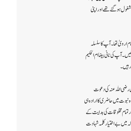
مشغول ہوگئے تھے اور اپنی
نام ارویٰ تھا ۔ آپ کا سلسلہ
۔ آپ کی نانی بیضا ام الحکیم
ہیں ۔
بکر صدیق رضی اللہ عنہ کی دعوت
ہ نبوت میں حاضری کا ارادہ ہی
ر تمام مخلوقات کی ہدایت کے
ہ میں بے اختیار کلمہ شہادت