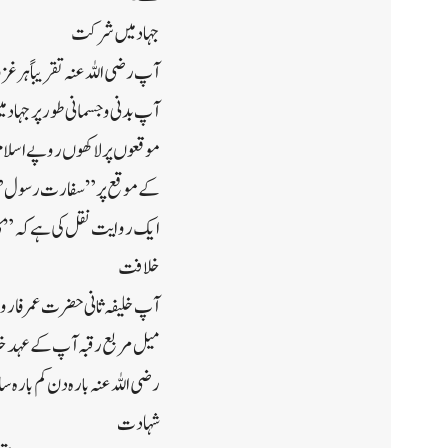
جہاد میں شرکت
آپ رضی اللہ عنہ تقریباً ہر 
آپ بدنی و جسمانی طور پر جہاد
موقعوں پر لاکھوں روپے اسلام 
کے موقع پر” سفارت رسول ” تھ
ایک روایت نقل کی ہے کہ ” 
خلافت
آپ خلیفہ ثانی حضرت عمر فارو
میل مربع رقبہ آپ کے عہد خلا
رضی اللہ عنہ بارہ دن کم بارہ 
شہادت