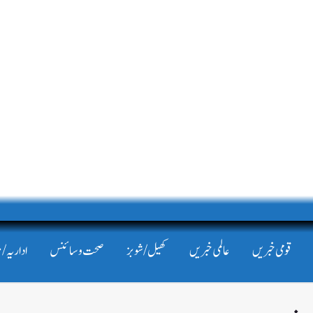
قومی خبریں
عالمی خبریں
کھیل/شوبز
صحت و سائنس
اداریہ/ 