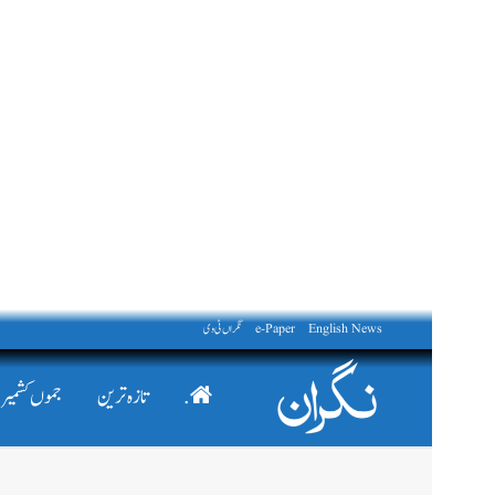
English News
e-Paper
نگراں ٹی وی
.
تازہ ترین
جموں کشمیر