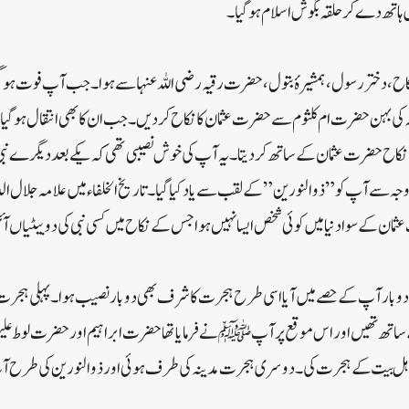
ہاتھ دے کر حلقہ بگوش اسلام ہو گیا ۔
نکاح ، دختر رسول ، ہمشیرۂ بتول ، حضرت رقیہ رضی اللہ عنہا سے ہوا ۔ جب آپ فوت ہ
ہ کی بہن حضرت ام کلثوم سے حضرت عثمان کا نکاح کر دیں ۔ جب ان کا بھی انتقال ہو گ
س کا نکاح حضرت عثمان کے ساتھ کر دیتا ۔ یہ آپ کی خوش نصیبی تھی کہ یکے بعد دیگرے
ہ سے آپ کو ” ذو النورین ” کے لقب سے یاد کیا گیا ۔ تاریخ الخلفاء میں علامہ جلال ا
ان کے سوا دنیا میں کوئی شخص ایسا نہیں ہوا جس کے نکاح میں کسی نبی کی دو بیٹیاں آ
نا دو بار آپ کے حصے میں آیا اسی طرح ہجرت کا شرف بھی دوبار نصیب ہوا۔ پہلی ہجر
 تھیں اور اس موقع پر آپ ﷺ نے فرمایا تھا حضرت ابراہیم اور حضرت لوط علیہما ال
ہل بیت کے ہجرت کی ۔ دوسری ہجرت مدینہ کی طرف ہوئی اور ذوالنورین کی طرح آپ