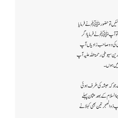
و گئیں تو حضور ﷺ نے فرمایا
یا تو آپ ﷺ نے فرمایا اگر
 نبی کی دو صاحب زادیاں آپ
لدین سیوطی رحمۃ اللہ علیہ آپ
ئیں ہوں ۔
ت جو کہ حبشہ کی طرف ہوئی
سلام کے بعد عثمان پہلے
 ذو الھجرتین بھی کہلانے