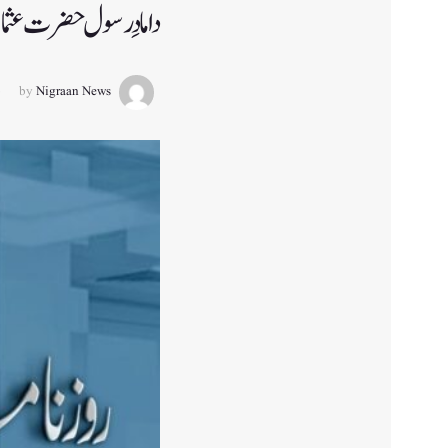
دامادِ رسول حضرت عثما
by
Nigraan News