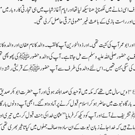
 زمانے میں لکھنا پڑھنا سیکھ لیا تھا اور ایام آغاز شباب میں ہی تجارتی کاروبار میں 
ور راست بازی کے باعث غیر معمولی ترقی حاصل کر لی تھی ۔
لہ اور ابو عمر آپ کی کنیت تھی ۔ اور ذوالنورین آپ کا لقب ۔ والد کا نام عفان اور والدہ کا 
 پر حضور صلی اللہ علیہ وسلم سے مل جاتا ہے ۔ آپ کی والدہ حضور ﷺ کی پھوپھی تھیں 
طلب کی سگی بہن تھیں ۔ اس لئے والدہ کی طرف سے آپ حضور ﷺ کے قریشی رشتہ دار 
آپ رضی اللہ عنہ اپنی عمر کے ٣٤ویں سال میں تھے کہ مکہ میں توحید کی صدا بلند ہوئی اور آپ حضرت ابو 
ارگاہ نبوت میں حاضر ہو کر اسلام قبول کرنے پر آمادہ ہو گئے ۔ ابھی آپ دونوں بارگا
یف لے آئے اور آپ کو دیکھ کر فرمایا ” عثمان خدا کی جنت قبول کر ، میں تیری او
ے ہیں کہ خدا جانے زبان نبوت کے ان سادہ و صاف جملوں میں کیا تاثیر بھری تھی ک