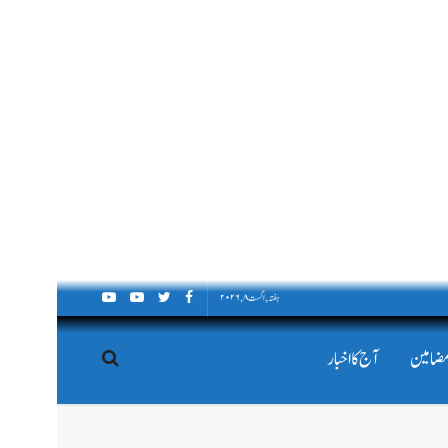
ہفتہ, اگست ۸, ۲۰۲۶
مضامین
آج کا اخبار