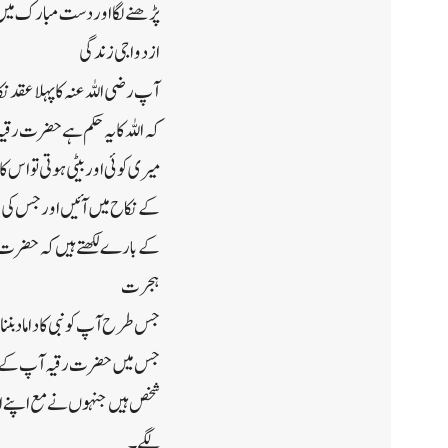
پڑھنے لگا اور دست مبارک میں 
ازدواجی زندگی
آپ رضی اللہ عنہ کا پہلا عقد 
کہ اللہ کا یہ حکم ہے حضرت رقی
میری کوئی اور بیٹی ہوتی تو ا
کے نکاح میں آئیں اور جس کی وج
کے بارے لکھتے ہیں کہ حضرت عثم
ہجرت
جس طرح آپ کو نبی کا داماد بن
جس میں حضرت رقیہ آپ کے ساتھ
شخص ہیں جنہوں نے مع اپنے ا
لگے ۔