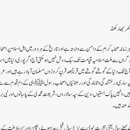
کھر جھارکھنڈ
ر زمانہ صحابہ کرام کے دامن سے وابستہ ہے اور تاریخ کے ہر دور میں اہل اسلام پر اصحاب
 گراں سے ملت اسلامیہ قیامت تک سبک دوش نہیں ہو سکتی آج اگر پوری دنیا میں اسل
آج تک دنیا کے گوشے گوشے میں قرناً بعد قرنٍ کروڑوں مسلمان آباد رہے ہیں اور عرب و
یہ ساری درخشندگی و تابندگی اور رعنائیاں اصحاب رسولﷺ ہی کے دم قدم سے ہے او
ں ، انہیں پاک ہستیوں ، دین کے سپہ سالاروں ، شریعت محمدی کے پاسبانوں اور نبی 
 عنہ ہیں۔
آپ رضی اللہ عنہ واقعہ فیل کے چھٹے سال یعنی ہجرت نبوی سے ٤٧ سال قبل پیدا ہوئے ، بچ