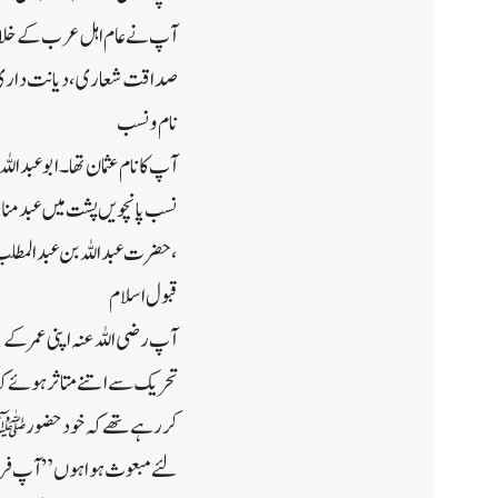
آپ نے عام اہل عرب کے خلاف اسی
صداقت شعاری ، دیانت داری ا
نام و نسب
آپ کا نام عثمان تھا ۔ ابو عبد ال
نسب پانچویں پشت میں عبد مناف
، حضرت عبد اللہ بن عبد الم
قبول اسلام
تحریک سے اتنے متاثر ہوئے کہ ب
کر رہے تھے کہ خود حضور ﷺ تشر
لئے مبعوث ہوا ہوں ” آپ فرمات