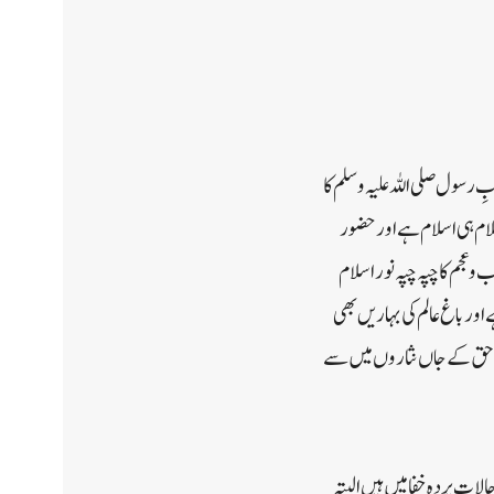
ِ رسول صلی اللہ علیہ وسلم کا
ام ہی اسلام ہے اور حضور
 عجم کا چپہ چپہ نور اسلام
ر باغ عالم کی بہاریں بھی
بر حق کے جاں نثاروں میں سے
پن اور سن بلاغت کے حالات پردہ خفا میں ہیں البتہ