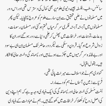
سائنس، طب، فلسفہ جیسے دنیوی علوم پر بھی کمال کی دسترس تھی اور اس دور
میں مسلمانوں نے علمی تحقیق سے اِن سارے علوم کو عروج پہنچایا۔ لیکن پھر
مسلمانوں میں آہستہ آہستہ فِکری سرگرمیاں ختم ہوگئی اور مسلمان رسومات،
بِدعات، توہمات اور خرافات میں پھنس کر عِلمی دنیا سے دور ہوگئے اور ان کا
زوال شروع ہوگیا۔ قرونِ وسطٰی سے لیکر دور حاضر تک مسلمان اِن ہی بے سود
اور بے فائدہ سرگرمیوں میں جکڑے ہوئے ہیں اور پسماندگی و خستہ حالی کا شکار
ہیں۔ بقول اقبال،
گنوا دی ہم نے جو اسلاف سے میراث پائی تھی،
ثُریّا سے زمیں پر آسماں نے ہم کو دے مارا۔
اُمّت مُسلمہ کی خستہ حالی اور پسماندگی کی ایک بنیادی وجہ یہ ہے کہ ہم اپنے دین
کی اصل رُوح کو بُھلا کر خرافات میں کھو گئے ہیں۔ ہم نے عبادات کے بنیادی