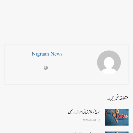
Nigraan News
متعلقہ خبریں۔
سماج کو بہتری کی طرف لائیں
2026-08-01