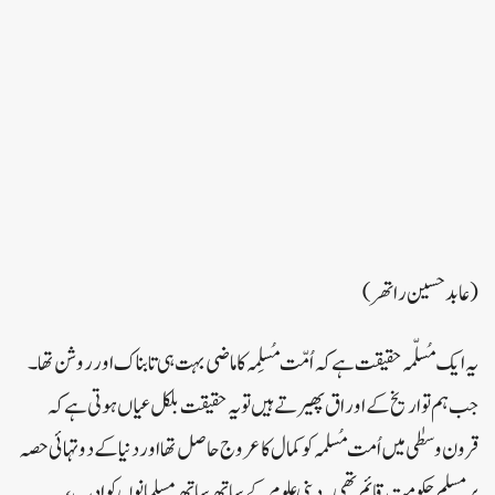
( عابد حسین راتھر )
یہ ایک مُسلّمہ حقیقت ہے کہ اُمّت مُسلِمہ کا ماضی بہت ہی تابناک اور روشن تھا۔
جب ہم تواریخ کے اوراق پھیرتے ہیں تو یہ حقیقت بلکل عیاں ہوتی ہے کہ
قرون وسطٰی میں اُمت مُسلمہ کو کمال کا عروج حاصل تھا اور دنیا کے دو تہائی حصہ
پر مسلم حکومت قائم تھی۔ دینی علوم کے ساتھ ساتھ مسلمانوں کو ادب،