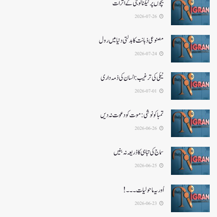
بچوں پر ٹیکنالوجی کے اثرات
2026-07-26
مصنوعی ذہانت کا بدلتی دنیا میں رول
2026-07-24
نیکی کی ترغیب: انسان کی ذمہ داری
2026-07-01
تمباکو نوشی: موت کو دعوت نہ دیں
2026-06-26
سماج کی تباہی کا ذریعہ نہ بنیں
2026-06-25
اُور یہ ماحولیات۔۔۔!
2026-06-23