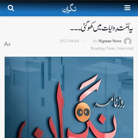
یہ اُمّت رِوایات میں کھو گئی۔۔۔
2022-08-04
by
Nigraan News
A
A
Reading Time: 1min read