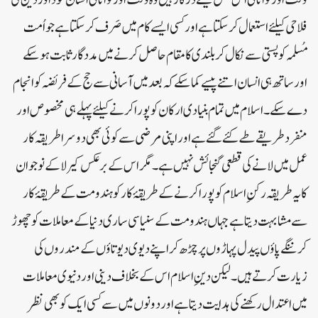
فلاحی کیلئے استعمال کر سکتا ہے اور کسی ایسے کام میں صَرف کرسکتا ہے جو اُمت
مُسلمہ کو پستی سے نکال کر بلندی کا مقام حاصل کرنے میں مددگار ثابت ہوسکے
اور ساتھ ہی انسان اتنے پیسے کما سکے کہ بعد میں آسانی سے حج کے فریضہ کو انجام
دے سکے۔ اسلام میں تمام بنیادی ارکان کو پورا کرنے کیلئے پہلے ہی مخصوص اور
منفرد طریقے طے کئے گئے ہے اور اپنی مرضی سے کوئی بھی دوسرا طریقہ کار
عمل میں لانے کی قطعی گنجائش نہیں ہے۔ مگر اس کے برعکس کیرلا کے نوجوان
کا یہ طریقہ رکنِ اسلام کو پورا کرنے کے طریقۂ کار کو ہندومت کے طریقۂ کار
سے مشابہت دیتا ہے جہاں ہندومت کے سنیاسی ساری دنیا کے معاملات کو چھوڑ
کر ننگے پاؤں پیدل پہاڑوں پر چڑھ کر اپنے دیوی دیوتاؤں کے مندروں کی
زیارت کرتے ہیں۔ لیکن دینِ اسلام اس کے بخلاف دینی اور دنیوی معاملات
میں اعتدال رکھنے کی ہدایت دیتا ہے اور دونوں میں سے کسی ایک کو بھی نظر