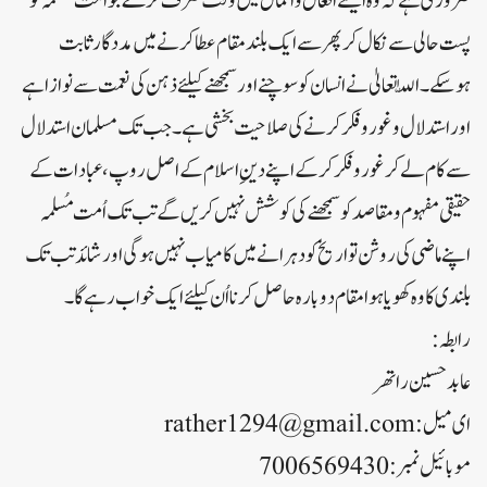
ضروری ہے کہ وہ ایسے افعال واعمال میں وقت صَرف کرے جو اُمت مُسلمہ کو
پست حالی سے نکال کر پھر سے ایک بلند مقام عطا کرنے میں مددگار ثابت
ہوسکے۔ اللّٰہ تعالیٰ نے انسان کو سوچنے اور سمجھنے کیلئے ذہن کی نعمت سے نوازا ہے
اور استدلال و غور وفکر کرنے کی صلاحیت بخشی ہے۔ جب تک مسلمان استدلال
سے کام لے کر غور وفکر کرکے اپنے دینِ اسلام کے اصل روپ، عبادات کے
حقیقی مفہوم و مقاصد کو سمجھنے کی کوشش نہیں کریں گے تب تک اُمت مُسلمہ
اپنے ماضی کی روشن تواریخ کو دہرانے میں کامیاب نہیں ہوگی اور شائد تب تک
بلندی کا وہ کھویا ہوا مقام دوبارہ حاصل کرنا اُن کیلئے ایک خواب رہے گا۔
رابطہ :
عابد حسین راتھر
ای میل:
rather1294@gmail.com
موبائیل نمبر : 7006569430