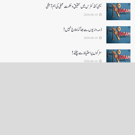
سیمی کنڈکٹرس میں تحقیق و حکمت عملی کی ہم آہنگی
2026-06-18
ذمہ داریوں سے بھاگنا علاج نہیں!
2026-06-18
سڑکوں پر احتیاط سے چلئے!
2026-06-16
LOAD MORE
English News
e-Paper
نگراں ٹی وی