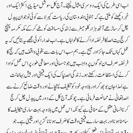
اب اسی طرح کی ایک دوسری مثال لیجئے۔ آج کل سوشل میڈیا پر اکثر ایک اور
خبر دیکھنے کو ملتی ہے کہ جنوبی ہندوستان کی ریاست کیرلا سے کوئی نوجوان پیدل
چل کر ساڑھے آٹھ ہزار کلومیٹر سے زائد کی مسافت کو طے کرکے مکہ مکرمہ پہنچ
کر حج بیت اللّٰہ کا فریضہ ادا کرنے کا خواہاں ہے۔ اب خدارا کوئی مجھے یہ بتائیں کہ یہ
عمل کہاں تک جائز اور صیح ہے۔ ہم سب اس بات سے بخوبی واقف ہیں کہ حج کا
فریضہ صرف ان لوگوں پر واجب ہیں جو جسمانی اور معاشی طور پر اس عمل کو ادا
کرنے کی استطاعت رکھتے ہو۔ زندگی اللّٰہ پاک کی ایک قیمتی اور بیش بہا امانت
ہے لہذا جان بوجھ کر اور بلاوجہ خود کو تکلیف پہنچانے اور وقت ضائع کرنے سے
اللّٰہ تعالیٰ نے ممانعت فرمائی ہے۔ چونکہ آج کل کے دور میں پیدل چل کر حج
کرنا انسانی عقل کے منافی ہے کیونکہ اس عمل میں بلاوجہ بہت ساری تکالیف کا
سامنا ہونا اور بہت سارے قیمتی وقت کا صَرف ہونا ناگزیر اور یقینی ہے۔ جو
وقت اور توانائی اس فعل کیلئے درکار ہیں وہ وقت اور توانائی انسان خود اور دین کی