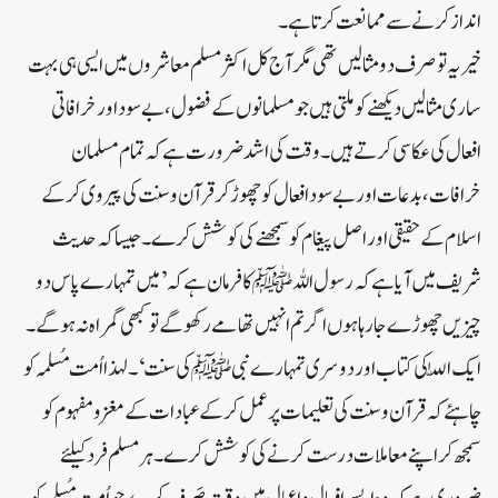
انداز کرنے سے ممانعت کرتا ہے۔
خیر یہ تو صرف دو مثالیں تھی مگر آج کل اکثر مسلم معاشروں میں ایسی ہی بہت
ساری مثالیں دیکھنے کو ملتی ہیں جو مسلمانوں کے فضول، بے سود اور خرافاتی
افعال کی عکاسی کرتے ہیں۔ وقت کی اشد ضرورت ہے کہ تمام مسلمان
خرافات، بدعات اور بے سود افعال کو چھوڑ کر قرآن و سنت کی پیروی کرکے
اسلام کے حقیقی اور اصل پیغام کو سمجھنے کی کوشش کرے۔ جیسا کہ حدیث
شریف میں آیا ہے کہ رسول اللہﷺ کا فرمان ہے کہ ’میں تمہارے پاس دو
چیزیں چھوڑے جارہا ہوں اگر تم انہیں تھامے رکھو گے تو کبھی گمراہ نہ ہوگے۔
ایک اللّٰہ کی کتاب اور دوسری تمہارے نبیﷺ کی سنت‘۔ لہذا اُمت مُسلمہ کو
چاہئے کہ قرآن وسنت کی تعلیمات پر عمل کرکے عبادات کے مغز و مفہوم کو
سمجھ کر اپنے معاملات درست کرنے کی کوشش کرے۔ ہر مسلم فرد کیلئے