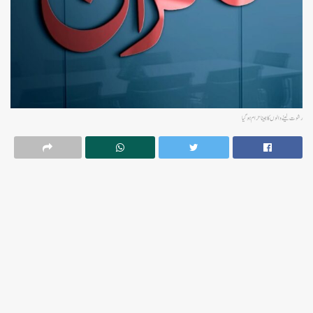
رشوت لینے والوں کا جینا حرام ہوگیا