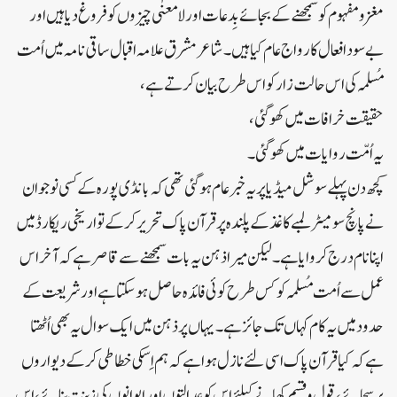
مغز و مفہوم کو سمجھنے کے بجائے بِدعات اور لا معنٰی چیزوں کو فروغ دیا ہیں اور
بے سود افعال کا رواج عام کیا ہیں۔ شاعر مشرق علامہ اقبال ساقی نامہ میں اُمت
مُسلمہ کی اس حالت زار کو اس طرح بیان کرتے ہے،
حقیقت خرافات میں کھو گئی،
یہ اُمّت روایات میں کھو گئی۔
کچھ دن پہلے سوشل میڈیا پر یہ خبر عام ہوگئی تھی کہ بانڈی پورہ کے کسی نوجوان
نے پانچ سو میٹر لمبے کاغذ کے پلندہ پر قرآن پاک تحریر کرکے تواریخی ریکارڈ میں
اپنا نام درج کروایا ہے۔ لیکن میرا ذہن یہ بات سمجھنے سے قاصر ہے کہ آخر اس
عمل سے اُمت مُسلمہ کو کس طرح کوئی فائدہ حاصل ہوسکتا ہے اور شریعت کے
حدود میں یہ کام کہاں تک جائز ہے۔ یہاں پر ذہن میں ایک سوال یہ بھی اُٹھتا
ہے کہ کیا قرآن پاک اسی لئے نازل ہوا ہے کہ ہم اِسکی خطاطی کرکے دیواروں
پر سجائے، قول و قسم کھانے کیلئے اس کو عدالتوں اور ایوانوں کی زینت بنائے، اس