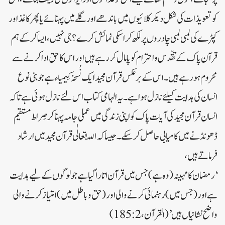
کو تعویذات کی شکل دیکر کلائیوں میں باندھے اور گلے میں پہنائے یا پھر کاغذ اور
کپڑے کی لمبی لمبی چادروں پر لکھ کر اسکی نمائش کرے؟ جی نہیں، ایسا کرکے ہم
قرآن پاک کے تقّدس و احترام کو پامال کر رہے ہیں اور اس کا حق ادا کرنے سے
محروم ہو رہے ہیں۔ اس کے برعکس قرآن مجید ایک نُسخہ کِیمیاء ہے جو بنی نوع
انسان کی ہدایت کیلئے نازل ہوا ہے۔ یہ الہامی کتاب اس لئے نازل ہوئی ہے تاکہ
انسان قرآن مجید کی آیات پاک کو اپنی زندگی میں عملی جامہ پہنا کر صِراط مستقیم
ڈھونڈنے میں کامیابی حاصل کرسکے۔ جیسا کہ اللّٰہ تعالٰی قرآن مجید میں ارشاد
فرماتے ہیں،
‘رمضان کا مہینہ (وہ ہے) جس میں قرآن اتارا گیا ہے جو لوگوں کے لیے ہدایت
ہے اور (جس میں) رہنمائی کرنے والی اور (حق و باطل میں) امتیاز کرنے والی
واضح نشانیاں ہیں’ (القرآن، 2: 185)