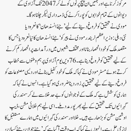
مرکوز کرنا ہے اور ہمیں ان پنچ پرنوں کو لے کر 2047 تک آزادی کے
دیوانوں کے تمام خوابوں کو پورا کرنے کی ذمہ داری لیکر چلنا ہوگا۔
مودی نے تحقیق کو فروغ دینے کے لیے ’جئے انسندھان‘ کا نعرہ دیا
نئی دہلی:وزیر اعظم نریندر مودی نے پیر کو ‘جئے انسندھان کا نیا نعرہ دیا جس کا
مقصد ملک کو خود انحصار بنانا اور مختلف شعبوں میں درآمدات پر انحصار کم کرنے
کے لیے تحقیق کو فروغ دینا ہے۔76 ویں یوم آزادی پر ہم وطنوں سے خطاب
کرتے ہوئے مسٹر مودی نے کہا کہ ملک کو خود کفیل بنانے اور دیسی مصنوعات کو
فروغ دینے کے لیے تحقیق پر زور دینا ضروری ہو گیا ہے۔انہوں نے کہا کہ
ہماری کوشش ہے کہ ملک کے نوجوانوں کو بے حد خلا سے لے کر سمندر کی
گہرائیوں تک تحقیق کے لیے بھرپور مدد ملے۔ اسی لیے ہم خلائی مشن، ڈیپ
اوشین مشن کو بڑھا رہے ہیں۔ خلا اور سمندر کی گہرائیوں میں ہمارے مستقبل کا
لازمی حل ہے۔انہوں نے کہا کہ اب وقت آگیا ہے کہ ’جئے جوان، جئے کسان،