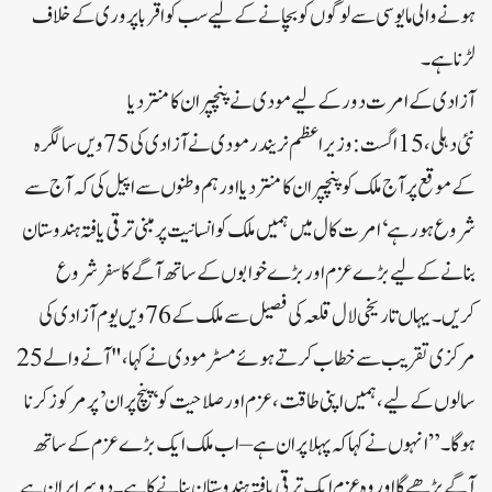
ہونے والی مایوسی سے لوگوں کو بچانے کے لیے سب کو اقربا پروری کے خلاف
لڑنا ہے۔
آزادی کے امرت دور کے لیے مودی نے پنچپران کا منتر دیا
نئی دہلی، 15 اگست:وزیر اعظم نریندر مودی نے آزادی کی 75 ویں سالگرہ
کے موقع پر آج ملک کو پنچپران کا منتر دیا اور ہم وطنوں سے اپیل کی کہ آج سے
شروع ہورہے ‘امرت کال میں ہمیں ملک کو انسانیت پر مبنی ترقی یافتہ ہندوستان
بنانے کے لیے بڑے عزم اور بڑے خوابوں کے ساتھ آگے کا سفر شروع
کریں۔یہاں تاریخی لال قلعہ کی فصیل سے ملک کے 76ویں یوم آزادی کی
مرکزی تقریب سے خطاب کرتے ہوئے مسٹر مودی نے کہا، "آنے والے 25
سالوں کے لیے، ہمیں اپنی طاقت، عزم اور صلاحیت کو ‘پنچ پران’ پر مرکوز کرنا
ہوگا۔” انہوں نے کہا کہ پہلا پران ہے – اب ملک ایک بڑے عزم کے ساتھ
آگے بڑھے گا اور وہ عزم ایک ترقی یافتہ ہندوستان بنانے کا ہے۔ دوسرا پران ہے