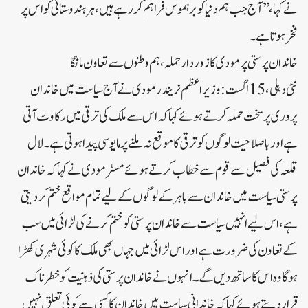
نے کہا، ’’آج جب ہم دنیا کو برہموس فراہم کر رہے ہیں، ہر ہندوستانی کو اس پر
فخر ہوتا ہے۔
خاندان پرستی پر مودی کا زوردار حملہ، ہم وطنوں سے تعاون مانگا
نئی دہلی، 15 اگست:وزیر اعظم نریندر مودی نے آج سیاست میں خاندان
پروری پر سخت حملہ کرتے ہوئے کہا کہ اس سے ملک کی ترقی میں رکاوٹ آتی
ہے اور باصلاحیت لوگوں کو ترقی کا موقع نہ ملنے پر مایوسی پیدا ہوتی ہے۔لال
قلعہ کی فصیل سے قوم سے خطاب کرتے ہوئے مسٹر مودی نے کہا کہ خاندان
پرستی سیاست میں خاندان سے باہر کے لوگوں کے لیے تمام مواقع ختم کردیتی
ہے، اس لیے انہیں سیاست سے خاندان پرستی کو ختم کرنے کی لڑائی میں سب
کے تعاون کی ضرورت ہے اور اس لڑائی میں جہاں بھی ملک کا کوئی شہری کھڑا
ہوگا وہ اس کا ساتھ دیں گے۔انہوں نے خاندان پرستی کی ذہنیت کو خطرناک
قرار دیتے ہوئے کہا کہ خاندانی سیاست میں خاندان کا کسی سے کوئی تعلق نہیں