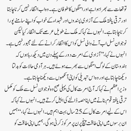
توقعات سے بھرا ہوا ہے اور امنگوں کا طوفان ہے۔ وہ اب انتظار نہیں کرنا چاہتا
اور ترقی یافتہ ملک کے آزادی پسندوں اور شہداء کے خواب کو اپنے سامنے پورا
کرنا چاہتا ہے۔ انہوں نے کہا کہ ملک نے طویل عرصے تک انتظار کیا لیکن
نوجوان نسل اب آنے والی نسل کو اس کا انتظار کرانے کے لئے مجبور نہیں ہے۔
انہوں نے کہا، ’’آزادی کے امرت دور کے پہلے دن میں دیکھ رہا ہوں کہ
ہندوستان کے لوگ امنگوں سے بھرے ہوئے ہیں۔ ہر آدمی حالات کو بدلتا
دیکھنا چاہتا ہے اور وہ اس تبدیلی کو اپنی آنکھوں سے دیکھنا چاہتا ہے۔
وزیر اعظم نے کہا کہ آج امرت کال کی پہلی صبح وہ نوجوان نسل سے ملک کو مکمل
ترقی یافتہ قوم بنانے میں اپنا حصہ ڈالنے کی اپیل کرتے ہیں۔ انہوں نے کہا کہ
اس کے لیے امرت کال کے 25 سال بہت اہم ہیں۔ انہوں نے کہا، “ہمیں
ان برسوں میں اپنی طاقت پنچ پرن پر مرکوز کرنی ہوگی، ہمیں اپنی طاقت کو