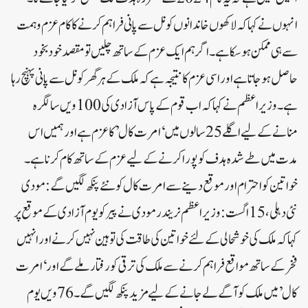
انہوں نے کہا کہ لاکھوں خاندانوں کو نل سے پانی فراہم کرنے کا کام عزم و ہمت
سے ہی ممکن ہوسکا ہے۔ اگر ہم ایک عزم کے ساتھ چلیں تو مقصد خود بخود
حاصل ہو جاتا ہے اور اسی عزم کا نتیجہ ہے کہ ملک کے ہر گھر کو نل سے پانی پہنچ رہا
ہے۔وزیر اعظم نے کہا کہ اب قوم کے پاس آزادی کی 100ویں سالگرہ
منانے کے لیے اگلے 25 سالوں میں ‘امرت کال’ کا عزم ہے اور ہمیں اس
مدت میں طے شدہ ہدف کو پورا کرنے کے لیے عزم کے ساتھ کام کرنا ہے۔
خواتین کو احترام اور موقع دینے سے امرت کال کو نئے پنکھ لگیں گے: مودی
نئی دہلی، 15 اگست:وزیر اعظم نریندر مودی نے پیر کو یوم آزادی کے موقع پر
کہا کہ ملک کی خوشحالی کے لئے خواتین کی طاقت کی توہین نہیں کرنے اور انہیں
فخر کے ساتھ مواقع فراہم کرنے سے ملک کی ترقی کو رفتار ملے گے اور ‘امرت
کال’ میں ملک کو آگے لے جانے کے لیے مزید پنکھ لگیں گے۔76ویں یوم