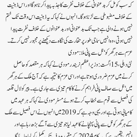
کہ سب کو مل کربدعنوانی کے خلاف نفرت کا جذبہ پیدا کرنا ہوگا اور اس ذہنیت
کے خلاف مضبوطی سے لڑنا ہوگا۔ انہوں نے کہا کہ یہ ذہنیت اس وقت تک ختم
نہیں ہونے والی ہے جب تک بدعنوانی اور بدعنوانوں کے خلاف نفرت پیدا
نہیں ہوتی، وہ انہیں سماجی طور پر حقارت کی نگاہ سے دیکھنے پر مجبور نہیں کرتے۔
عزم سے ہر گھر کو ‘نل سے پانی ملا: مودی
نئی دہلی، 15 اگست: وزیر اعظم نریندر مودی نے کہا کہ ہر مقصد کو حاصل
کرنے میں عزم ضروری ہوتا ہے اور اسی عزم کا نتیجہ ہے کہ آج ملک کے ہر گھر
میں ‘نل سے صاف پانی فراہم کرنے کا کام تیزی سے جاری ہے۔پیر کو لال قلعہ
کی فصیل سے قوم سے خطاب کرتے ہوئے مسٹر مودی نے کہا کہ ہر عہد میں
کامیابی ہوتی ہے اور یہی وجہ ہے کہ 2019 میں انہوں نے اس فصیل سے ملک
کے ہر گھر کو نل سے پانی پہنچانے کا عہد لیا جو تیزی سے آگے بڑھ رہا ہے اور
انہیں یقین ہے کہ یہ کام 2024 کے مقررہ ہدف تک مکمل کرلیا جائے گا۔