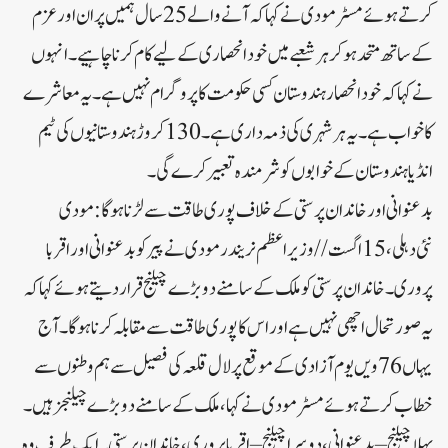
کرتے ہوئے مسٹر مودی نے کہا کہ آنے والے 25 سال ہمیں پران اور عزم
کے ساتھ متحد ہو کر ہر شعبے میں خود انحصاری کے لیے کام کرنا چاہیے۔ انہوں
نے کہا کہ خود انحصار ہندوستان کسی حکومت کا پروگرام نہیں ہے۔ یہ معاشرے
کا خواب ہے۔ یہ ہر شہری کی ذمہ داری ہے۔ 130 کروڑ ہندوستانیوں کی ٹیم
انڈیا ہندوستان کے خوابوں کو شرمندہ تعبیر کرے گی۔
بدعنوانی اور خاندان پرستی کے خلاف پوری طاقت سے لڑنا ہو گا: مودی
نئی دہلی، 15 اگست//وزیر اعظم نریندر مودی نے پیر کو بدعنوانی اور اقربا
پروری۔ خاندان پرستی کو ملک کے سامنے دو بڑے چیلنج قرار دیتے ہوئے کہا کہ
یہ صورتحال اچھی نہیں ہے اور اس کا پوری طاقت سے مقابلہ کرنا ہوگا۔آج
یہاں 76ویں یوم آزادی کے موقع پر لال قلعہ کی فصیل سے ہم وطنوں سے
خطاب کرتے ہوئے مسٹر مودی نے کہا،ملک کے سامنے دو بڑے چیلنجز ہیں۔
پہلا چیلنج – بدعنوانی، دوسرا چیلنج – اقربا پروری، خاندان پرستی۔ایک طرف وہ