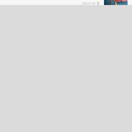
2026-07-02
LOAD MORE
English News
e-Paper
نگراں ٹی وی
4th floor firdous shah bulding Abi guzar Srinagar-190001
+911943566963,9419001837,6005481804 RNI:- JKURD/2007/22206
Email:
editornigraan@gmail.com
.
GITS
-
Copyright Daily Nigraan
© Designed by