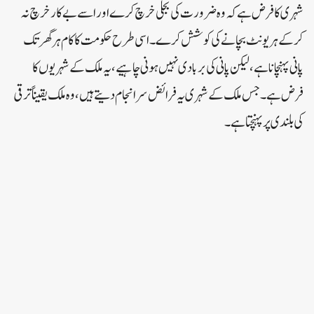
شہری کا فرض ہے کہ وہ ضرورت کی بجلی خرچ کرے اوراسے بے کار خرچ نہ
کرکے ہر یونٹ بچانے کی کوشش کرے ۔ اسی طرح حکومت کا کام ہر گھر تک
پانی پہنچانا ہے، لیکن پانی کی بربادی نہیں ہونی چاہیے، یہ ملک کے شہریوں کا
فرض ہے۔ جس ملک کے شہری یہ فرائض سرانجام دیتے ہیں، وہ ملک یقیناً ترقی
کی بلندی پر پہنچتا ہے۔