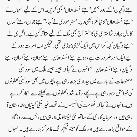
جئے وگیان‘ کے بعد ہمیں ’جئے انسندھان‘ بھی کریں۔ اس کے لیے انہوں نے
‘جئے انسندھان’ کا نیا نعرہ بھی دیا۔مسٹر مودی نے کہا، ’’جئے جوان، جئے کسان
کا لال بہادر شاستری جی کا منتر آج بھی ملک کے لیے متاثر کن ہے۔اٹل جی نے
‘جئے وگیان کہہ کر اس میں ایک کڑی جوڑی تھی۔ لیکن اب امرت دور کے
لیے ایک اور ضرورت ہے، وہ ہے جئے انسندھان۔ جئے جوان، جئے کسان، جئے
وگیان، جئے انسندھان۔”انہوں نے کہا کہ جیسے جیسے ملک میں سودیشی
مصنوعات کے بارے میں بیداری بڑھ رہی ہے، بچوں میں بھی سودیشی کھلونوں
کی خواہش بڑھ رہی ہے۔ بچے درآمد شدہ کھلونوں سے کھیلنے سے انکار کر رہے
ہیں۔ انہوں نے کہا کہ حکومت کی اسکیموں کے تحت غیر ملکی کمپنیاں ہندوستان آ
رہی ہیں اور سرمایہ کاری کے ساتھ نئی ٹیکنالوجی لا رہی ہیں، جس سے روزگار
کے مواقع بڑھ رہے ہیں اور ملک کو مینوفیکچرنگ کا مرکز بنا رہے ہیں۔ انہوں