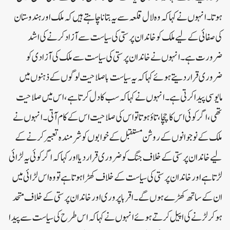
ہوتا۔ انہوں نے کہا کہ وہ لال قلعہ سے یہ بتانا چاہتے ہیں کہ ملک اور ہندوستان
کی صفائی کے لیے ملک کو خاندان پرستی کی سیاست سے آزاد کرنے کی اشد
ضرورت ہے۔انہوں نے خاندان پرستی کی سیاست سے ملک کی آزادی کو
ضروری قرار دیتے ہوئے کہا کہ یہ سیاست باصلاحیت لوگوں کے ذہنوں میں
مایوسی پیدا کرتی ہے۔ انہوں نے کہاکہ سب کا دل کرتا ہے، اس میں صلاحیت
تھی، اگر کوئی اس کا چچا، تاؤ ہوتا تو اس کی صلاحیت اس کے کام آتی۔انہوں نے
ملک کے نوجوانوں کے روشن مستقبل کے خوابوں کو شرمندہ تعبیر کرنے کے
لیے خاندان پرستی کے خلاف جنگ کو ضروری قرار دیا اور کہا کہ اگر کوئی یہ لڑائی
لڑتا ہے اور خاندان پرستی کی سیاست کے خلاف کھڑا ہوتا ہے تو وہ اس لڑائی میں
ان کے ساتھ کھڑے ہوں گے۔ اقربا پروری اور خاندان پرستی کے خلاف متحد
ہو کر لڑنے کی اپیل کرتے ہوئے انہوں نے کہا کہ اس طرح کی سیاست سے پیدا