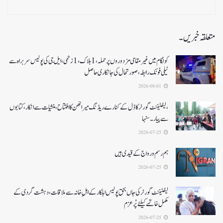
متعلقہ خبریں۔
کولگام میں غیر مقامی مزدوروں پر حملہ،1ہلاک،1زخمی،ایل جی کی پولیس سربراہ سے
ٹیلی فونک رابطہ، صورتحال کی جانکاری حاصل
2026-08-01
،لیفٹیننٹ گورنر کا ڈل کے کنارے ریڈنگ میراتھن کا افتتاح، منشیات سے انکار، کتابوں
سے پیار۔ سنہا
2026-07-25
ہم رسم و رواج کے قیدی ہیں
2026-07-25
لیفٹیننٹ گورنر کی جاں بحق پولیس اہلکار کے اہلِ خانہ سے ملاقات، دہشت گردی کے
مکمل خاتمے کیلئے پْرعزم
2026-07-25