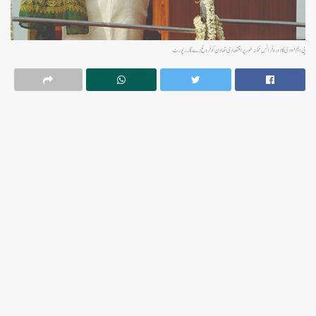
پی ایم مودی کا دورہ فرانس ممکنہ طور پر اقتصادی تعاون کو فروغ دے گا ۔ رپورٹ