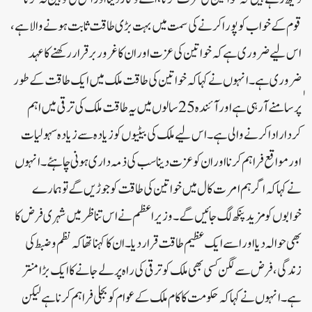
قوم کے خواب کو پورا کرنے کی سمت میں بہت بڑی طاقت ثابت ہونے والا ہے،
اس لیے ضروری ہے کہ خواتین کی عزت اور ان کا غرور برقرار رکھنے کا عہد
ٖضروری ہے۔انہوں نے کہا کہ خواتین کی طاقت ملک میں ایک طاقت کے طور
پر سامنے آرہی ہے اور آئندہ 25 سالوں میں یہ طاقت ملک کی ترقی میں اہم
کردار ادا کرنے والی ہے۔ اس لیے ملک کی بیٹیوں کو زیادہ سے زیادہ سہولیات
اور مواقع فراہم کرنا اور ان کو عزت دینا سب کی ذمہ داری ہونی چاہئے۔ انہوں
نے کہا کہ اگر ہم امرت کال میں خواتین کی طاقت کو جوڑیں گے تو ہمارے
خوابوں کو مزید پنکھ لگ جائیں گے۔وزیر اعظم نے اس تناظر میں شہری فرض کا
بھی حوالہ دیا اور اسے ایک عظیم طاقت قرار دیا۔ ان کا کہنا تھا کہ نظم و ضبط کی
زندگی، فرض سے لگن کسی بھی ملک کو ترقی کی راہ پر لے جانے کا ایک بڑا منتر
ہے۔انہوں نے کہا کہ حکومت کا کام ملک کے عوام کو بجلی فراہم کرنا ہے لیکن