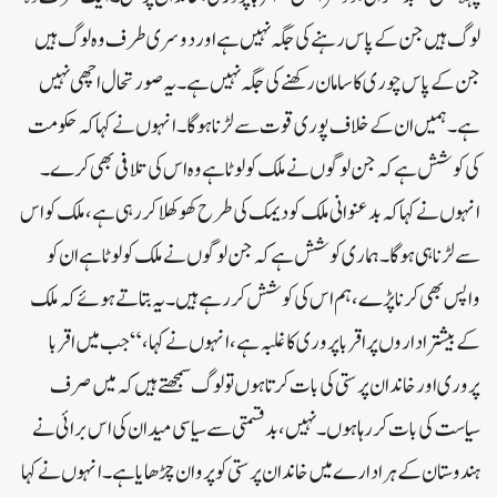
لوگ ہیں جن کے پاس رہنے کی جگہ نہیں ہے اور دوسری طرف وہ لوگ ہیں
جن کے پاس چوری کا سامان رکھنے کی جگہ نہیں ہے۔ یہ صورتحال اچھی نہیں
ہے۔ ہمیں ان کے خلاف پوری قوت سے لڑنا ہوگا۔انہوں نے کہا کہ حکومت
کی کوشش ہے کہ جن لوگوں نے ملک کو لوٹا ہے وہ اس کی تلافی بھی کرے۔
انہوں نے کہا کہ بدعنوانی ملک کو دیمک کی طرح کھوکھلا کر رہی ہے، ملک کو اس
سے لڑنا ہی ہو گا۔ ہماری کوشش ہے کہ جن لوگوں نے ملک کو لوٹا ہے ان کو
واپس بھی کرنا پڑے، ہم اس کی کوشش کر رہے ہیں۔یہ بتاتے ہوئے کہ ملک
کے بیشتر اداروں پر اقربا پروری کا غلبہ ہے، انہوں نے کہا، “جب میں اقربا
پروری اور خاندان پرستی کی بات کرتا ہوں تو لوگ سمجھتے ہیں کہ میں صرف
سیاست کی بات کر رہا ہوں۔ نہیں، بدقسمتی سے سیاسی میدان کی اس برائی نے
ہندوستان کے ہر ادارے میں خاندان پرستی کو پروان چڑھایا ہے۔انہوں نے کہا