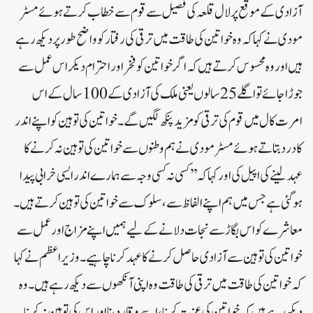
آزادی کے موقع پر لال قلعہ کی فصیل سے قوم سے خطاب کرتے ہوئے مسٹر
مودی نے کہا کہ وہ خواتین کی طاقت میں ترقی کی رفتار کو واضح طور پر دیکھ رہے
ہیں اور وہ محسوس کرتے ہیں کہ اگر خواتین کو فخر اور احترام دیکر اس عمل سے
جوڑا جائے تو اگلے 25 سالوں یعنی ملک کی آزادی کے 100 سال کے اس
امرت کال میں قوم کی ترقی کو مزید پنکھ لگیں گے۔خواتین کی توہین کو اپنے اندر
کا درد بتاتے ہوئے مسٹر مودی نے ہم وطنوں سے خواتین کی توہین نہ کرنے کا
عہد لینے کی اپیل کی اور کہا کہ ’’کسی نہ کسی وجہ سے ہمارے اندر ایسی خرابی پیدا
ہو گئی ہے جس میں ہم اپنے الفاظ سے، سلوک سے خواتین کی توہین کرتے ہیں۔
معاشرے کو اس بگاڑ سے نجات دلانے کے لیے ہمیں اپنے مزاج اور عمل سے
خواتین کی توہین سے آزادی حاصل کرنے کا عہد کرنا چاہیے۔وزیراعظم نے کہا
کہ خواتین کی طاقت میں ترقی کی طاقت وہ اپنی آنکھوں سے دیکھ رہے ہیں۔ وہ
دیکھ رہے ہیں کہ خواتین کی عزت کرنا، اسے وقار دینا اور اس کی توہین نہ کرنا