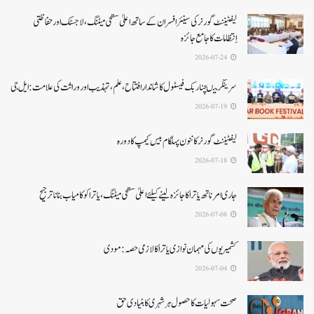
لیفٹیننٹ گورنر کی سینئر افسران کے ساتھ اعلیٰ سطحی میٹنگ، لاجسٹک اور حفاظتی
اِنتظامات کا جامع جائزہ
2026-07-24
سرینگر میںچنار بک فیسٹول کا شاندار افتتاح،علم، تہذیب اور وراثت کی علامت: ایل جی
2026-07-19
لیفٹیننٹ گورنرکا ننون پہلگام بیس کیمپ کا دورہ
2026-07-18
جاری امرناتھ یاترا کا جائزہ لینے کیلئے اعلیٰ سطحی میٹنگ،یاترا کو کامیاب بنانا ترجیح
2026-07-08
کشمیریوں کی مہمان نوازی یاترا کا لازمی حصہ: مودی
2026-07-04
صحت سہولیات کا حصول ہر شہری کا بنیادی حق