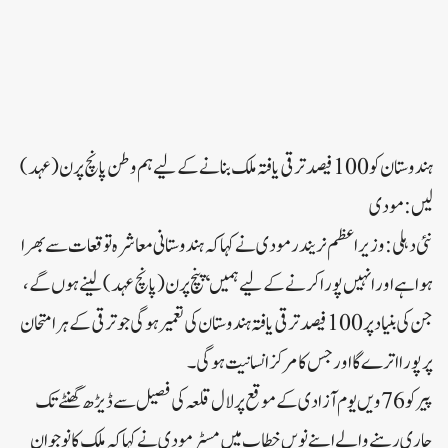
ہندوستان کو 100 فیصد ترقی یافتہ ملک بنانے کے لیے ہم وطن پانچ پرن (عہد)
لیں: مودی
نئی دہلی: وزیر اعظم نریندر مودی نے کہا کہ ہندوستانی معاشرہ توقعات سے بھرا
ہوا ہے اور انہیں پورا کرنے کے لیے ہمیں ‘پنچ پرن (پانچ عہد) لینے ہوں گے،
جن کی بنیاد پر 100 فیصد ترقی یافتہ ہندوستان کی تعمیر ہوگی جو ترقی کے ہر امتحان
پر پورا اترے گا اور جس کا مرکز انسانیت ہو گی۔
پیر کو 76 ویں یوم آزادی کے موقع پر لال قلعہ کی فصیل سے ڈیڑھ گھنٹے تک
جاری رہنے والے اپنے نویں خطاب میں مسٹر مودی نے کہا کہ ملک کا نوجوان