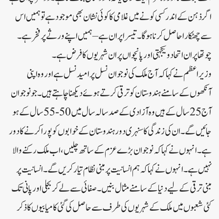
اگر ذہن کے اندر کسی کونے میں غلامی کا کوئی نشان بھی موجود ہے تو ہمیں اس
سے چھٹکارا حاصل کرنا ہو گا۔ تیسرا پران ہے – ہمیں اپنے ورثے پر فخر ہے۔
چوتھا پران اتحاد و یکجہتی اور پانچواں پران شہریوں کا فرض ہے۔
وزیر اعظم نے کہا کہ آج ملک کی نوجوان نسل پرامید نسل ہے اور وہ اپنی
آنکھوں کے سامنے ہندوستان کو ترقی کرتے ہوئے دیکھنا چاہتے ہیں۔ جو نوجوان
آج 25 سال کے ہیں وہ آزادی کے صد سالہ سال میں 50-55 سال کے ہو
جائیں گے۔ ان کی زندگی کا سنہری دور ہندوستان کے خوابوں کو پورا کرنے کا دور
ہے۔ انہوں نے کہا کہ نوجوان بڑے عزم کے ساتھ چلیں، اب ملک رکنے والا
نہیں ہے۔ انہوں نے کہا کہ ہم انسانیت پر مبنی نظام تیار کریں گے۔ انسانیت پر
مبنی ترقی کے لیے دنیا کے سامنے مثال بنیں۔صفائی سے لے کر بجلی اور پانی تک
کئی شعبوں میں ملک کے شہریوں کی طرف سے حاصل کی گئی کامیابیوں کا ذکر