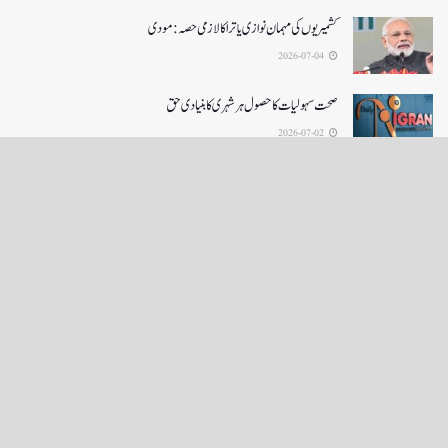
کشمیریوں کی مہمان نوازی یاترا کا لازمی حصہ: مودی
2026-07-04
صحت سہولیات کا حصول ہر شہری کا بنیادی حق
2026-07-02
LOAD MORE
English News
e-Paper
نگراں ٹی وی
4th floor firdous shah bulding Abi guzar Srinagar-190001
+911943566963,9419001837,6005481804 RNI:- JKURD/2007/22206
Email:
editornigraan@gmail.com