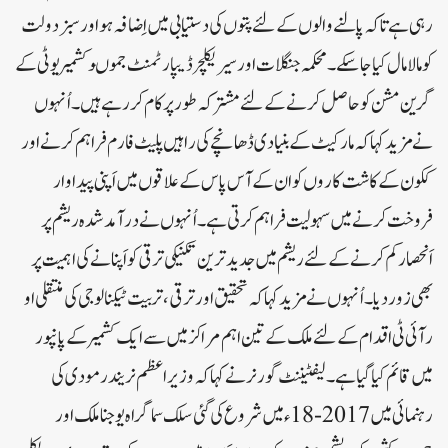
رہی ہے تاکہ پالنے والوں کے لئے پتوں کی دستیابی میں اِضافہ ہو اور سبز دولت
کو مالا مال کیا جاسکے۔ محکمہ جنگلات اور سیریکلچر ڈیپارٹمنٹ جموںوکشمیر یوٹی کے
گرین مشن کو حاصل کرنے کے لئے مشترکہ طور پر کام کر رہے ہیں۔اُنہوں
نے مزید کہا کہ مارکیٹ کے بنیادی ڈھانچے کی راہیں پلیٹ فارم فراہم کرنے اور
ککون کے کاشت کاروں کو ان کے آس پاس کے علاقوں میں اَپنی پیداوار
فروخت کرنے میں سہولیت فراہم کرتی ہے۔اُنہوں نے درآمد شدہ ریشم پر
اَنحصار کم کرنے کے لئے ریشم میں جدید ترین تکنیکی ترقی کو اَپنانے کی اہمیت پر
بھی زور دیا ۔ اُنہوں نے مزید کہا کہ تحقیق اور ترقی ، تربیت ٹیکنالوجی کی منتقلی او
رآئی ٹی اقدام کے لئے ملک کے تین اہم مراکز میں سے ایک کشمیر کے پانپور
میں قائم کیا گیا ہے۔لیفٹیننٹ گورنر نے کہا کہ وزیرا عظم نریندر مودی کی
رہنمائی میں 2017-18 ء میں شروع کی گئی سلک سماگراہ یوجنا ملک اور