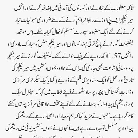
تاکہ معلومات کے تبادلے اور کسانوں کی آمدنی میں اِضافہ کرنے اور انہیں
سیریکلچر ایف پی اوز سے رابط فراہم کرنے کے لئے ضروری سہولیات تیار
کرنے کے لئے ایک مضبوط سپورٹ سسٹم کو فعال کیا جاسکے۔اِس موقعہ
لیفٹیننٹ گورنر نے پانچ ترقی پسند کسانوں اور سیریکلچر سٹس کو مبارک باد دی او
رانہیں 1.57 لاکھ روپے کے چیک حوالے کئے۔لیفٹیننٹ گورنر نے سیریکلچر
پر دو لسانی اِشاعت بھی جاری کی ۔ اِس کے علاوہ جموںوکشمیر میں سیریکلچر کی
تاریخ اور عمل کو ایک دستاویزی فلم کے ذریعے دِکھا یا گیا۔سیکرٹری مرکزی
وزارتِ ٹیکسٹائل اپیندر پرساد سنگھ نے اَپنے خطاب میں کہا کہ سینٹرل سِلک
بورڈ ریشم کی پیداوار کو بڑھانے کے لئے اَپنے مختلف علاقائی مراکز چوبیس گھنٹے
کام کر رہا ہے۔اُنہوں نے مزید کہا کہ ہم معیار او راعلیٰ درجے کے ریشم کی
پیداوار پر مسلسل توجہ دے رہے ہیں۔اُنہوں نے جموںوکشمیر یوٹی میں ریشم کی