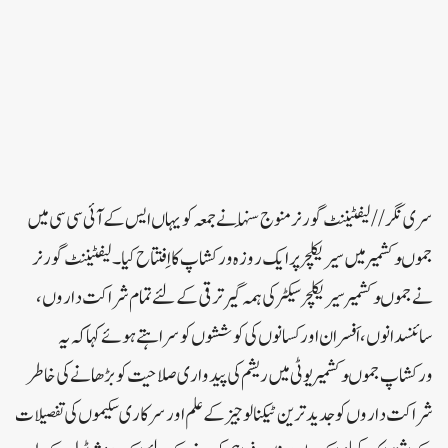
سری نگر//لیفٹیننٹ گورنر منوج سِنہا نے جمعہ کو یہاں ایس کے آئی سی سی میں
جموںوکشمیر میں سیریکلچر پر ایک روزہ ورکشاپ کا اِفتتاح کیا۔لیفٹیننٹ گورنر
نے جموںوکشمیر سیریکلچر سیکٹر کی ہمہ گیر ترقی کے لئے تمام شراکت داروں ،
سائنسدانوں ، اَفسران اور کسانوں کی کوششوں کو سراہتے ہوئے کہا کہ یہ
ورکشاپ جموںوکشمیر یوٹی میں ریشم کی پیدواری صلاحیت کو بڑھانے کی خاطر
شراکت داروں کو جدید ترین ٹیکنالوجیز کے علم اور سرکاری سکیموں کی تفصیلات