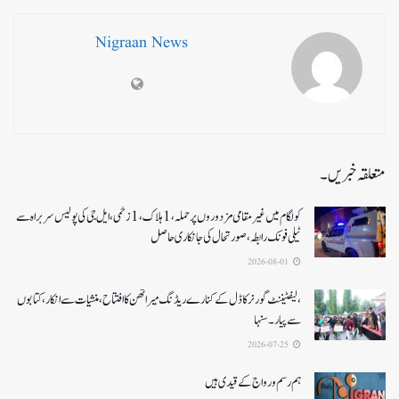
Nigraan News
متعلقہ خبریں۔
کولگام میں غیر مقامی مزدوروں پر حملہ،1ہلاک،1زخمی،ایل جی کی پولیس سربراہ سے
ٹیلی فونک رابطہ، صورتحال کی جانکاری حاصل
2026-08-01
،لیفٹیننٹ گورنر کا ڈل کے کنارے ریڈنگ میراتھن کا افتتاح، منشیات سے انکار، کتابوں
سے پیار۔ سنہا
2026-07-25
ہم رسم و رواج کے قیدی ہیں