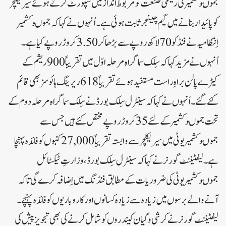
جموںوکشمیر کی ریشمی صنعت کو مربوط اَنداز میں سپورٹ کرتے ہوئے سیریکلچر
کو پائیدار بنانے میں گیم چینجر ثابت ہوئی ہے۔اُنہوں نے کہا کہ جموںوکشمیر
اِنتظامیہ نے فنڈکو 70 لاکھ روپے سے بڑھا کر 3.50 کروڑ روپے کیا ہے ۔
اُنہوں نے مزید کہا کہ سِلک سماگراہ مرحلہ اوّل میں تقریباً 900 ریشم کے
کیڑے پالن براہِ راست مستفید ہوئے تقریباً 618 ریرینگ ہائوسز بھی قائم
کئے گئے ۔اُنہوں نے کہا کہ سینٹرل سِلک بورڈ نے سِلک سماگراہ مرحلہ دوم کے
تحت جموںوکشمیر کے لئے 35 کروڑ روپے مختص کئے ہیں جس سے
جموںوکشمیر یوٹی میں سیریکلچر سے وابستہ تقریباً 27,000 کنبوں کو فائدہ پہنچا
ہے۔لیفٹیننٹ گورنر نے کہا کہ سینٹرل سِلک بورڈ ، وزارتِ ٹیکسٹائل
جموںوکشمیر یوٹی کی ضروریات کے مطابق فنڈنگ میں اِضافہ کرے گی تاکہ
آنے والے برسوں میں زیادہ سے زیادہ کسانوں اور کاروباریوں کو فائدہ پہنچے۔
لیفٹیننٹ گورنر نے کرشی وگیان کیندروں کو شامل کرنے کی بھی تجویز پیش کی