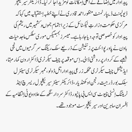
پیداوار میں اِضافے کے اعلیٰ اِمکانات کو مزید اُجاگر کیا۔ڈائریکٹر سیریکلچر
ڈیولپمنٹ ڈیپارٹمنٹ منظور احمد قادری نے اَپنے خطبہ اِستقبالیہ میں کہا کہ
مرکزی حکومت وزارتِ ٹیکسٹائل کے زیر اہتمام جموںوکشمیر میں ریشم کی
پیداوارکو خصوصی توجہ دیاجارہا ہے۔میسرز بمبئیکس موری سلکس ماجد حیات
باون نے پاورپوائنٹ پرزنٹیشن کے ذریعے سلک ریلنگ سرگرمیوں میں نجی
شعبے کے کردار پر روشنی ڈالی۔اِس موقعہ پر چیف سیکرٹری ڈاکٹر ارون کمار مہتا ،
ایڈیشنل چیف سیکرٹری محکمہ زرعی پیداوار اتل ڈولو ، ممبر سیکرٹری سینٹر ل
سِلک بورڈ رجیت رنجن او کھنڈیار ، ڈائریکٹر سینٹر سیریکلچر ل ریسرچ اینڈ
ٹریننگ اِنسٹی چیوٹ سی ایس بی پانپور ڈاکٹر سردار سنگھ کے علاوہ یوٹی اِنتظامیہ کے
اَفسران ، ماہرین اور سیریکلچر سٹ موجود تھے۔