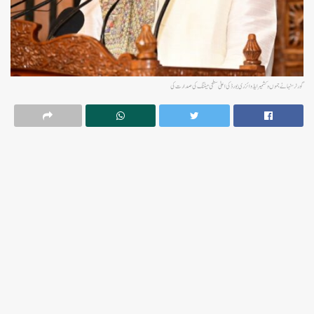
گورنر سنہا نے جموں و کشمیر ایڈوائزری بورڈ کی اعلیٰ سطحی میٹنگ کی صدارت کی