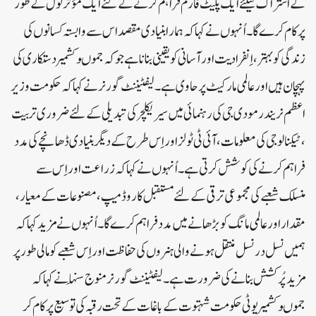
کے اشتراک کیلئے ایک پلیٹ فارم فراہم کرنے کے لئے ایک مؤثر ٹول کے طور
پر کام کرے گا ۔اُنہوں نے کہا کہ ہمارا بنیادی مقصد اس سے وابستہ کسانوں کی
زندگی کو بہتر، اِنفرادیت اور آسانی کو یقینی بنانا ہے جو کہ جموںوکشمیر دستکاری کی
پہچان ہیں اور عالمی مارکیٹ پر حاوی ہے۔لیفٹیننٹ گورنر نے کہا کہ حکومت وزیر
اعظم نریندر مودی جی کی رہنمائی میں سیریکلچر کی تبدیلی کے لئے ضروری تربیت
، ٹیکنالوجی کی معلومات ، آئی ٹی ٹولز اور اِس طرح کے دیگر بنیادی ڈھانچے کی مدد
فراہم کرنے کی کوشش کرتی ہے۔اُنہوں نے کہا کہ زراعت اور اِس سے
منسلک شعبے کی مجموعی ترقی کے لئے مستقبل کا روڈ میپ ، مصنوعات کے معیار ،
مقدار اور عالمی مانگ کو بڑھانے میں مدد فراہم کرے گا۔اُنہوں نے مزید کہا کہ
ہمیں نسل در نسل منتقل ہونے والی ہنروں کی حفاظت او راِس شعبے کو مالی طو رپر
مزید پُر کشش بنانے کی ضرورت ہے۔لیفٹیننٹ گورنر منوج سِنہا نے کہا کہ
جموںوکشمیر یوٹی حکومت شہتوت کے باغات کے تحت رقبہ کی توسیع پر کام کر