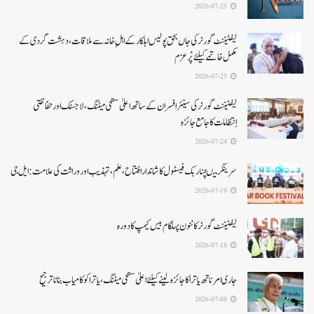
2026-07-25
لیفٹیننٹ گورنر کی جاں بحق پولیس اہلکار کے اہلِ خانہ سے ملاقات، دہشت گردی کے
مکمل خاتمے کیلئے پْرعزم
2026-07-25
لیفٹیننٹ گورنر کی سینئر افسران کے ساتھ اعلیٰ سطحی میٹنگ، لاجسٹک اور حفاظتی
اِنتظامات کا جامع جائزہ
2026-07-24
سرینگر میںچنار بک فیسٹول کا شاندار افتتاح،علم، تہذیب اور وراثت کی علامت: ایل جی
2026-07-19
لیفٹیننٹ گورنرکا ننون پہلگام بیس کیمپ کا دورہ
2026-07-18
جاری امرناتھ یاترا کا جائزہ لینے کیلئے اعلیٰ سطحی میٹنگ،یاترا کو کامیاب بنانا ترجیح
2026-07-08