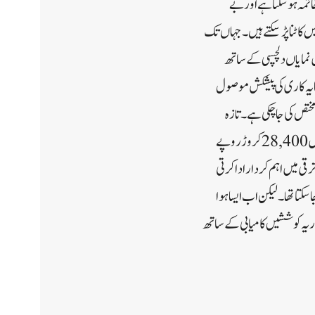
تمہ ہوسکتا ہے اور بے
ں کاٹنا پڑسکتے ہیں۔جہاں تک
 نمایاں دلچسپی کے ساتھ
یہ انکشاف ہوا ہے کہ جموں کشمیر کو گذشتہ برس 52,155کروڑ کی سرمایہ کاری کی پیشکش موصول
 مختص کی جاچکی ہے۔تازہ
سرمایہ کاری کو فروغ دینے اور صنعتی ترقی کو بلاک سطح پر لانے کے لئے جموں کشمیر انتظامیہ نے گذشتہ برس جنوری میں 28,400کروڑ روپے
ی میں اہم کردار ادا کرتی
سکتا تھا۔لیکن اب ایسا ہوا
ر یہ کوششیں کامیابی کے ساتھ