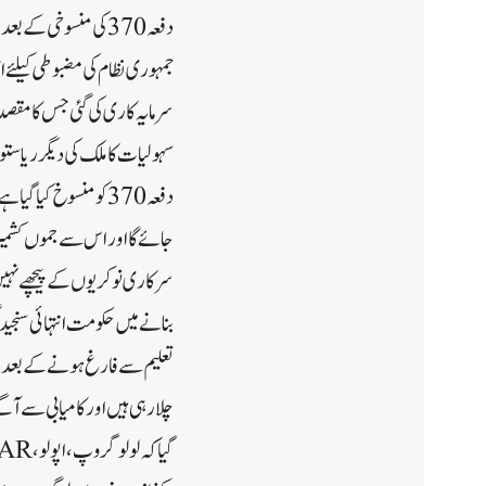
دفعہ 370کی منسوخی ک
جمہوری نظام کی مضبوطی کیلئے ا
سرمایہ کاری کی گئی جس کا مقصد
دفعہ 370کو منسوخ کی
جائے گا اور اس سے جموں کشمیر
سرکاری نوکریوں کے پیچھے نہیں 
بنانے میں حکومت انتہائی سنجی
تعلیم سے فارغ ہونے کے بعد ل
چلارہی ہیں اور کامیابی سے آ