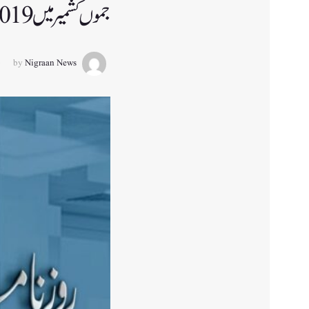
جموں کشمیر میں 2019کے بعد سرمایہ کاری
by
Nigraan News