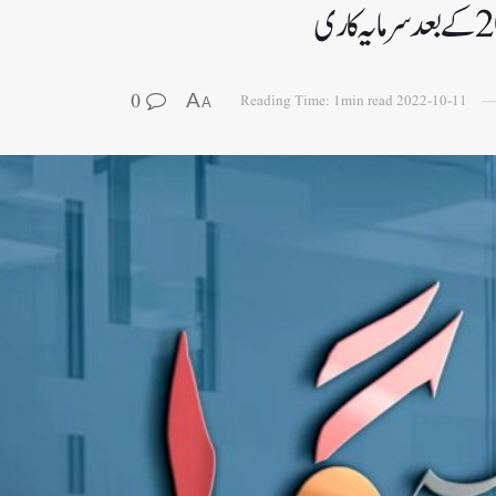
0
A
Reading Time: 1min read
2022-10-11
A