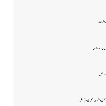
ے اثرات
ن کی ذمہ داری
 نہ بنیں
قیق و حکمت عملی کی ہم آہنگی