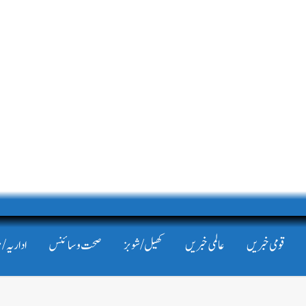
قومی خبریں
عالمی خبریں
کھیل/شوبز
صحت و سائنس
اداریہ/ 