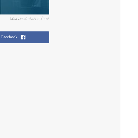
جموں وکشمیر کی ریونیو عدالتوںمیں اصلاحات درکار!
Facebook