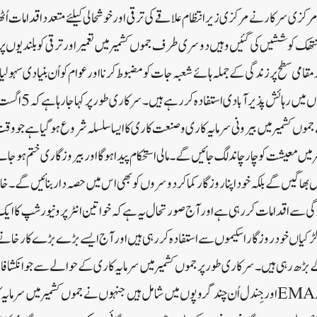
ے بعد مرکزی سرکار نے مرکزی زیر انتظام علاقے کی ترقی اور خوشحالی کیلئے متعدد اقدامات اُ
نتھک کوششیں کی گئیں وہیں دوسری طرف جموں کشمیر میں تعمیر اور ترقی کو بلندیوں پر لیج
 مقامی سطح پر زندگی کے جملہ ہائے شعبہ جات کو مضبوط کرنا اور عوام کو اُن بنیادی سہ
ا گیا ہے جموں کشمیر میں بیرونی سرمایہ کاری و صنعت کاری کا ایسا سلسلہ شروع ہوگیا ہے ج
 میں معیشت کو چار چاند لگ جائیں گے۔مالی استحکام پیدا ہوگا اور بیروزگاری ختم ہو
بھاگیں گے بلکہ خود اپنا روزگار کماکر دوسروں کو بھی اس میں حصہ دار بنائیں گے۔ خاص
دگی سے اقدامات کررہی ہے اور آج صورتحال یہ ہے کہ خواتین انٹرپرونیور شپ کا ایک
ڑکیاں خود روزگارا سکیموں سے استفادہ کررہی ہیں اور آج ایسے بڑے بڑے کارخانے ن
گے بڑھ رہی ہیں۔سرکاری طور پر جموں کشمیر میں سرمایہ کاری کے حوالے سے جو انکشاف
گیا کہ لو لو گروپ ،اپولو ،EMAARاور جِندل اُن چند گروپوں میں شامل ہیں جنہوں نے جموں کشمیر 