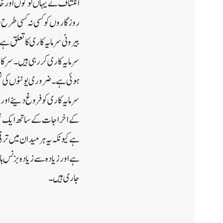
انکشاف نے یہاں لوگوں اور خاص
روزگاروں کو کسی نہ کسی طرح 
بیرونی سرمایہ کاری کا تعلق ہ
ہوئی ہے۔ضروری یونٹوں کی تعمی
کے اخراجات کے ساتھ ایک نئی صن
ہے کیونکہ یہ ہر میدان میں ترق
ہے اور زیادہ سے زیادہ بزنس ہ
جاری ہیں۔