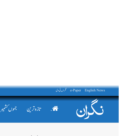
English News
e-Paper
نگراں ٹی وی
.
تازہ ترین
جموں کشمیر