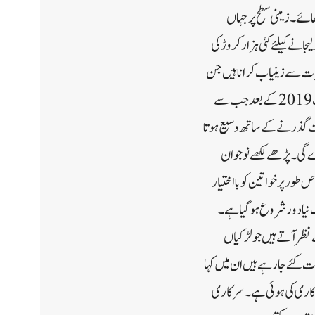
ٹھائے۔ زمینی سطح پر جہاں
انے کیلئے کئی ہزار کروڑ کی
ولیات سے زینیاب کرانا ہیں جن
سہولیات کا ملک کی دیگر ریاستوں میں رہائش پذیر آبادی استفادہ کررہے ہیں۔ سرکاری طور پر کہا جارہا ہے کہ 5اگست 2019کے بعد جب سے
و وقت گذرنے کے ساتھ وسیع ہوتا
جاے گی۔پڑھے لکھے نوجوان
 طور پر خواتین کو بااختیار
 نیا دور شروع ہوگیا ہے۔
ظر آتے ہیں جو لڑکیاں
ات کئے جارہے ہیں ان میں کہا
میں سرمایہ کاری کی ہوئی ہے۔سرکاری