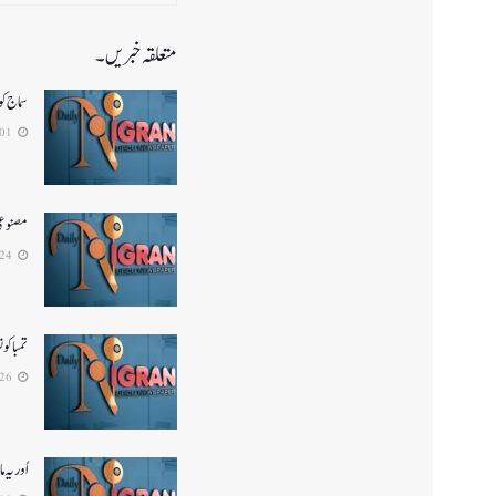
متعلقہ خبریں۔
سماج ک
2026-08-01
مصنوعی 
2026-07-24
تمباکو
2026-06-26
اُور ی