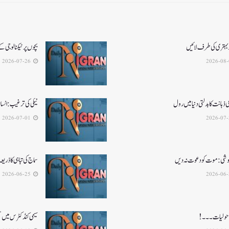
و بہتری کی طرف لائیں
بچوں پر ٹیکنالوجی ک
2026-07-26
ذہانت کا بدلتی دنیا میں رول
نیکی کی ترغیب: انسا
2026-07-01
 نوشی: موت کو دعوت نہ دیں
سماج کی تباہی کا ذریعہ
2026-06-25
ہ ماحولیات۔۔۔!
سیمی کنڈکٹرس میں تح