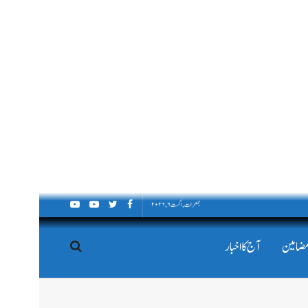
جمعرات, اگست ۶, ۲۰۲۶
مضامین
آج کا اخبار