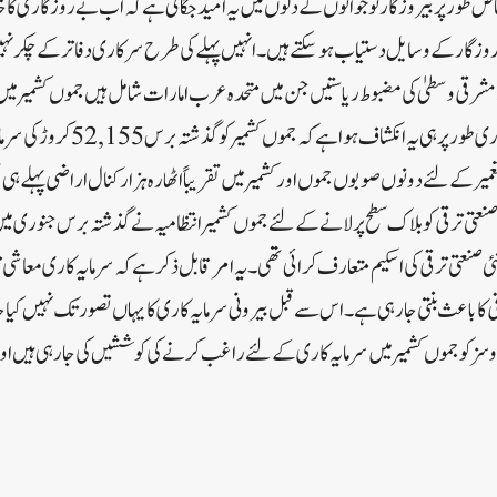
 طور پر بیروزگار نوجوانوں کے دلوں میں یہ امید جگائی ہے کہ اب بے روزگاری کا خا
روزگار کے وسایل دستیاب ہوسکتے ہیں۔ انہیں پہلے کی طرح سرکاری دفاتر کے چکر نہی
ے مشرقی وسطیٰ کی مضبوط ریاستیں جن میں متحدہ عرب امارات شامل ہیں جموں کشمیر میں
سرمایہ کاری کررہی ہیں۔سرکاری طور پر ہی 
ر کے لئے دونوں صوبوں جموں اور کشمیر میں تقریباًاٹھارہ ہزار کنال اراضی پہلے ہی
عتی ترقی کی ا سکیم متعارف کرائی تھی۔یہ امر قابل ذکر ہے کہ سرمایہ کاری معاشی ترق
ی کا باعث بنتی جارہی ہے۔اس سے قبل بیرونی سرمایہ کاری کا یہاں تصور تک نہیں کیا جا
اوسز کو جموں کشمیر میں سرمایہ کاری کے لئے راغب کرنے کی کوششیں کی جارہی ہیں او