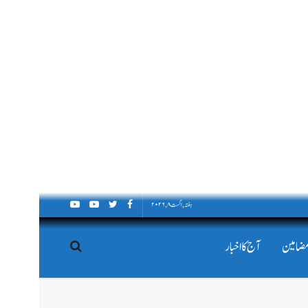
ہفتہ, اگست ۸, ۲۰۲۶
مضامین
آج کا اخبار