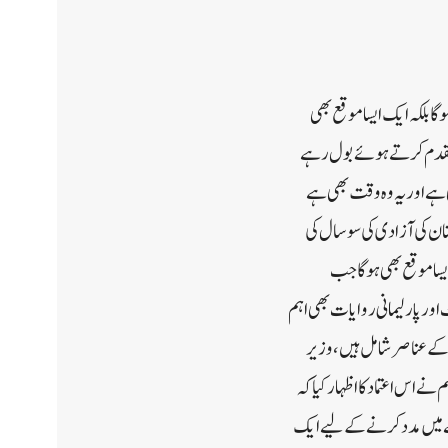
ا بلکہ ایک ایسا موقع بھی
یرمقدم کرتے ہوئے بول رہے
وں نے کہاہندوستان نے ابھی G20 کی صدارت سنبھالی ہے اور یہ وہ وقت بھی ہے
حوالہ دیتے ہوئے کہا جو ہندوستان کی آزادی کی سو سال کی
سا موقع بھی ہوگا جب
اور پارلیمانی روایات بھی اہم
 کے عناصر شامل ہیں، وزیر
اس اعتماد کا اظہار کیا کہ
نے میں مدد کرنے کے لیے ایک