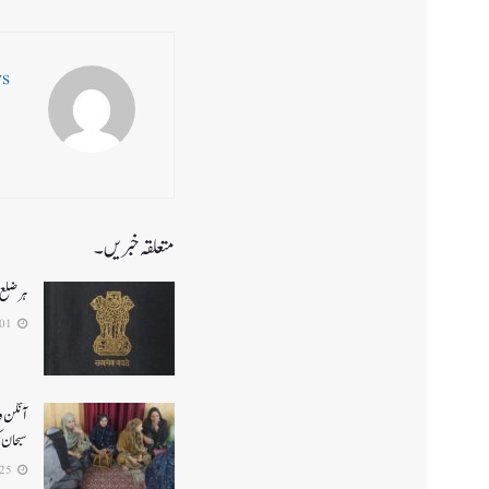
ws
متعلقہ خبریں۔
ہر ضلع 
2026-08-01
آنگن و
سبحان 
2026-07-25