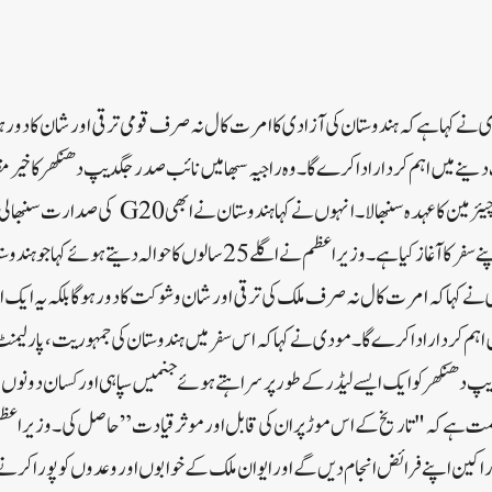
 نے کہا ہےکہ ہندوستان کی آزادی کا امرت کال نہ صرف قومی ترقی اور شان کا دور ہوگ
 دینے میں اہم کردار ادا کرے گا۔ وہ راجیہ سبھا میں نائب صدر جگدیپ دھنکھر کا خ
تھے جنہوں نے ایوان بالا کے چیئرمین کا عہدہ سنبھالا۔ انہ
جب ہم نے امرت کال میں اپنے سفر کا آغاز کیا ہے۔وزیر اعظم نے اگلے 25 سالوں کا 
کہا کہ امرت کال نہ صرف ملک کی ترقی اور شان و شوکت کا دور ہوگا بلکہ یہ ایک ای
 اہم کردار ادا کرے گا۔ مودی نے کہا کہ اس سفر میں ہندوستان کی جمہوریت، پارلیمنٹ 
پ دھنکھر کو ایک ایسے لیڈر کے طور پر سراہتے ہوئے جنمیں سپاہی اور کسان دونو ں
ت ہے کہ "تاریخ کے اس موڑ پر ان کی قابل اور موثر قیادت” حاصل کی۔وزیر اعظم نے 
 اراکین اپنے فرائض انجام دیں گے اور ایوان ملک کے خوابوں اور وعدوں کو پورا کر