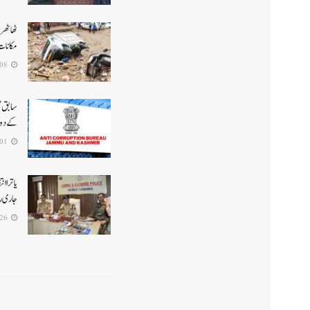
ٹھاٹھری
مکانات
2026-07-08
سابق ضل
کے دو 
2026-07-01
یاترا ا
جاری رک
2026-06-26