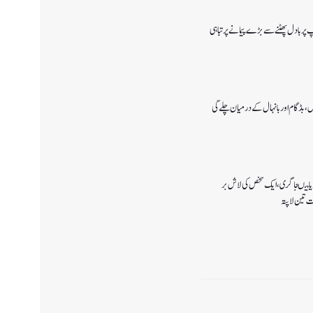
پ پر بادل پھٹنے سے بڑے پیمانے پرتباہی
، بڈگام اور بانہال کے درمیان چلے گی
یا میںجا گری،ایک شخص کی لاش بر