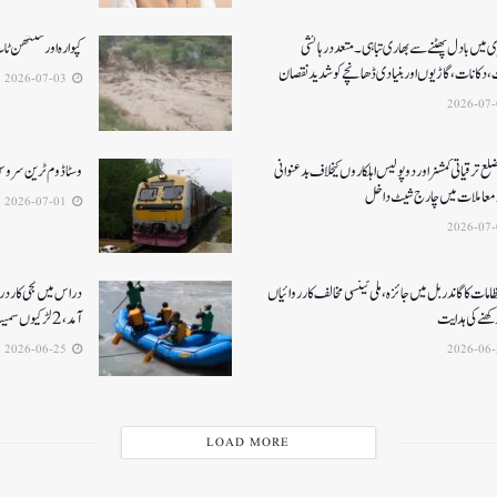
 میں بادل پھٹنے سے بھاری تباہی۔متعددرہائشی
کپوارہ اور سنتھن ٹا
، دکانات، گاڑیوں اوربنیادی ڈھانچے کو شدید نقصان
2026-07-03
ع ترقیاتی کمشنر اور دو پولیس اہلکاروں کیخلاف بدعنوانی
وسٹا ڈوم ٹرین سروس 
معاملات میں چارج شیٹ داخل
2026-07-01
نتظامات کا گاندربل میں جائزہ، ملی ٹینسی مخالف کارروائیاں
دراس میں نجی کاردر
ھنے کی ہدایت
آمد، 2لڑکیوں سمیت تین لاپتہ
2026-06-25
LOAD MORE