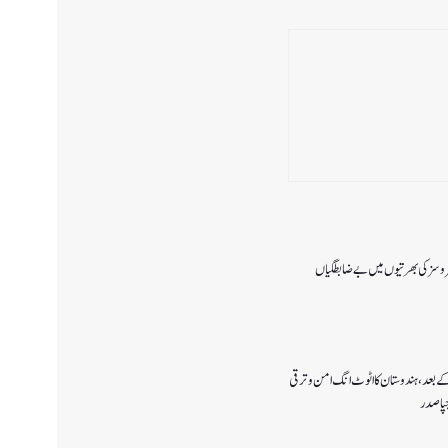
 سروسزکی بھرتیوں میں بے ضابطگیاں
اتمے کے بعد،ہندوستان کا اٹوٹ انگ امن و ترقی
جپا صدر