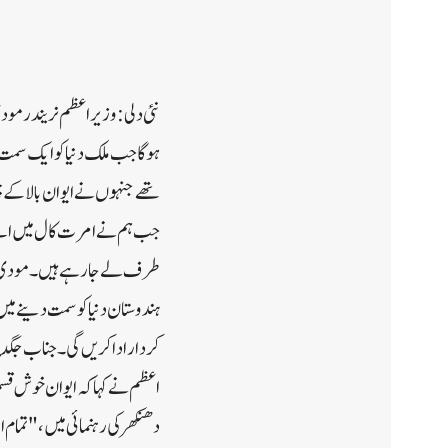
نئی دلی:وزیر اعظم نریندر مودی
ہوگا جب ملک دنیا کو ایک سمت
طرف لے جا رہے ہیں۔ مودی نے 
ہندوستان دنیا کو سمت دینے میں
کردار ادا کریں گی۔ جناب جگدی
اعظم نے کہا کہ ایوان خوش قسم
دھنکھر کی رہنمائی میں، "تمام