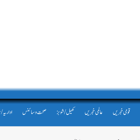
قومی خبریں
عالمی خبریں
کھیل/شوبز
صحت و سائنس
اداریہ/ 