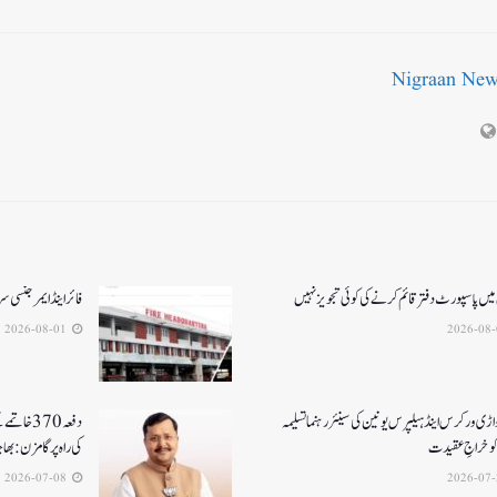
Nigraan Ne
میں پاسپورٹ دفتر قائم کرنے کی کوئی تجویز نہیں
فائر اینڈ ایمرجنسی
2026-08-01
اڑی ورکرس اینڈ ہیلپرس یونین کی سینئر رہنما تسلیمہ
دفعہ370 خ
کو خراجِ عقیدت
کی راہ پر گامزن : بھا
2026-07-08