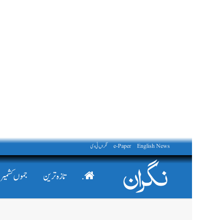
English News
e-Paper
نگراں ٹی وی
.
تازہ ترین
جموں کشمیر