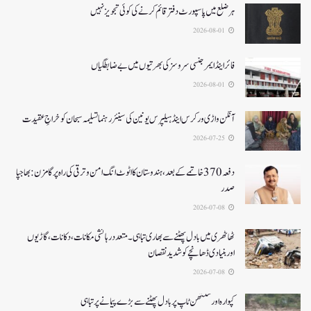
ہر ضلع میں پاسپورٹ دفتر قائم کرنے کی کوئی تجویز نہیں
2026-08-01
فائر اینڈ ایمرجنسی سروسزکی بھرتیوں میں بے ضابطگیاں
2026-08-01
آنگن واڑی ورکرس اینڈ ہیلپرس یونین کی سینئر رہنما تسلیمہ سبحان کو خراجِ عقیدت
2026-07-25
دفعہ370 خاتمے کے بعد،ہندوستان کا اٹوٹ انگ امن و ترقی کی راہ پر گامزن : بھاجپا
صدر
2026-07-08
ٹھاٹھری میں بادل پھٹنے سے بھاری تباہی۔متعددرہائشی مکانات، دکانات، گاڑیوں
اوربنیادی ڈھانچے کو شدید نقصان
2026-07-08
کپوارہ اور سنتھن ٹاپ پر بادل پھٹنے سے بڑے پیمانے پرتباہی