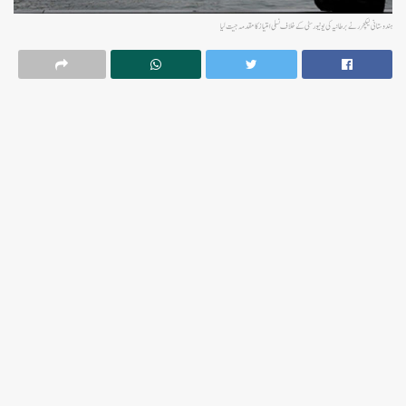
ہندوستانی لیکچرر نے برطانیہ کی یونیورسٹی کے خلاف نسلی امتیاز کا مقدمہ جیت لیا