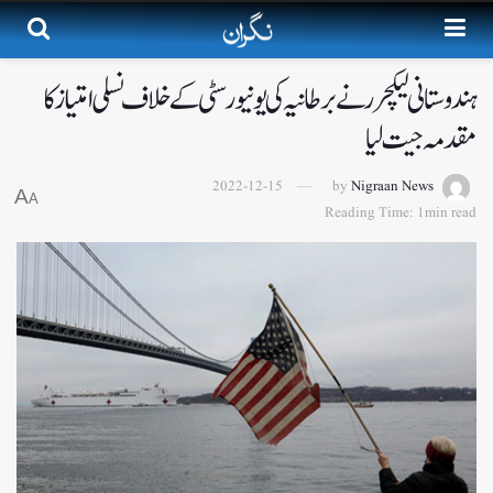
ہندوستانی لیکچرر نے برطانیہ کی یونیورسٹی کے خلاف نسلی امتیاز کا
مقدمہ جیت لیا
2022-12-15
by
Nigraan News
A
A
Reading Time: 1min read