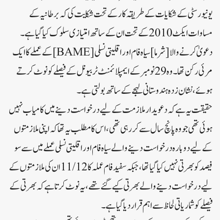
یونیورسٹی کے شکایات کے طریقہ کار کے تحت شکایت کی کہ برطانیہ کے
مساوات ایکٹ 2010 کے تحت ان کے ساتھ امتیازی سلوک کیا گیا ہے۔
دعویٰ کرنے والا [شرما] سیاہ فام اور اقلیتی نسلی [BAME] کے عملے کا ایک
مرئی رکن تھا۔ وہ 29 نومبر کے ایمپلائمنٹ ٹربیونل کے فیصلے کو نوٹ کرتے
ہوئے، نشان زدہ ہندوستانی لہجے کے ساتھ بولتی ہے۔
حقیقت یہ ہے کہ دعویدار ملازمت کے لیے درخواست دینے میں کامیاب نہیں
ہوئی تھی جو وہ پانچ سال سے کر رہی تھی، اس کا مطلب یہ تھا کہ اپنی ملازمتوں
کے لیے دوبارہ درخواست دینے والے سیاہ فام اور اقلیتی نسلی عملے میں سے سو
فیصد کو بھرتی نہیں کیا گیا تھا، جبکہ سفید فام عملہ کا 11/12 ان کی ملازمتوں کے
لیے درخواست دینے والے بھرتی کیے گئے تھے، یہ نوٹ کرتا ہے کہ بھرتی کے
فیصلے کو شماریاتی لحاظ سے اہم قرار دیا گیا ہے۔