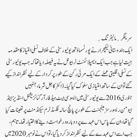
سرینگر؍مانیٹرنگ؍
ایک ہندوستانی لیکچرار نے پورٹسماؤتھ یونیورسٹی کے خلاف نسلی امتیاز کا مقدمہ
جیت لیا ہے جب ایک ایمپلائمنٹ ٹربیونل نے یہ فیصلہ دیا تھا کہ جب یونیورسٹی
کے نسلی اقلیتی عملے کے ایک مرئی رکن کے طور پر کردار کے لیے نظر انداز کیے
گئے تو ان کے ساتھ امتیازی سلوک کیا گیا۔ ڈاکٹر کاجل شرما، جنہیں
جنوری 2016 سے یونیورسٹی میں ایسوسی ایٹ ہیڈ فار آرگنائزیشنل اسٹڈیز اینڈ
ہیومن ریسورسز مینجمنٹ کے طور پر پانچ سالہ فکسڈ ٹرم سیکنڈمنٹ پر تعینات کیا
گیا تھا، ان کے پاس اس عہدے پر دوبارہ درخواست دینے کا اختیار تھا۔ تاہم،
جب اسے اس عہدے کے لیے نظر انداز کر دیا گیا، تو اس نے نومبر 2020 میں