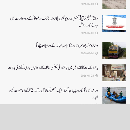
2026-07-03
سابق ضلع ترقیاتی کمشنر اور دو پولیس اہلکاروں کیخلاف بدعنوانی کے دو معاملات میں
چارج شیٹ داخل
2026-07-01
وسٹا ڈوم ٹرین سروس ، بڈگام اور بانہال کے درمیان چلے گی
2026-07-01
یاترا انتظامات کا گاندربل میں جائزہ، ملی ٹینسی مخالف کارروائیاں جاری رکھنے کی ہدایت
2026-06-26
دراس میں نجی کاردریا میںجا گری،ایک شخص کی لاش بر آمد، 2لڑکیوں سمیت تین
لاپتہ
2026-06-25
LOAD MORE