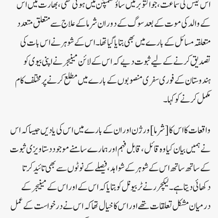
اس کیس کی سماعت، جو اکتوبر میں ساؤتھمپٹن ​​میں ہوئی تھی، بھارت میں اس
کے والد کی موت کے بعد سوگ کے دوران شرما کے علاج سے متعلق متعدد
متعلقہ مسائل کے بارے میں بھی بتایا گیا تھا۔ اس کے شوہر نے اس بات کی
تصدیق کرنے کے لیے ثبوت دیے کہ اس کے لائن مینیجر نے اپنی بیوی کو
ہندوستان کے فوری سفری منصوبوں کے بارے میں مطلع کرنے پر مختلف کام
مکمل کرنے کو کہا۔
واقعات کا اس کا [شرما] ورژن اور ان کے بارے میں اس کی یادیں جیسا کہ اس
نے ہمیں بیان کیا وہ قائل، قابل فہم اور ہمارے سامنے موجود دستاویزی ثبوت
کے ساتھ ساتھ اس کے شوہر کے شواہد، فیصلے کے نوٹوں سے بھی تائید کرتا
دکھائی دیتا ہے۔ لیکچرر نے ٹربیونل کو بتایا کہ اس کے اور اس کے مینیجر کے
درمیان مشکل تعلقات تھے اور اس کا خیال تھا کہ اس نے درخواست کے عمل