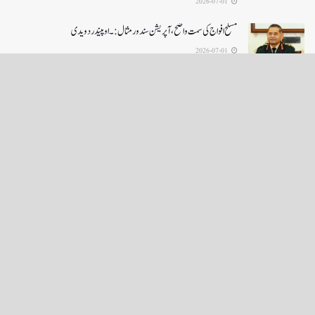
2026-07-01
مسلح افواج کی سمت واضح، آپریشن سندورمثال:۔ اوپیندر دویدی
2026-07-01
LOAD MORE
English News
e-Paper
نگراں ٹی وی
4th floor firdous shah bulding Abi guzar Srinagar-190001
+911943566963,9419001837,6005481804 RNI:- JKURD/2007/22206
Email:
editornigraan@gmail.com