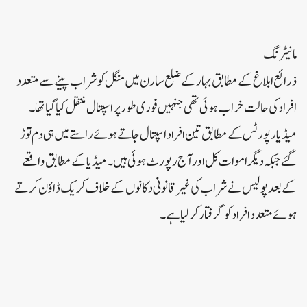
مانیٹرنگ
ذرائع ابلاغ کے مطابق بہار کے ضلع سارن میں منگل کو شراب پینے سے متعدد
افراد کی حالت خراب ہوئی تھی جنہیں فوری طور پر اسپتال منتقل کیا گیا تھا۔
میڈیا رپورٹس کے مطابق تین افراد اسپتال جاتے ہوئے راستے میں ہی دم توڑ
گئے جبکہ دیگر اموات کل اور آج رپورٹ ہوئی ہیں۔میڈیا کے مطابق واقعے
کے بعد پولیس نے شراب کی غیر قانونی دکانوں کے خلاف کریک ڈاؤن کرتے
ہوئے متعدد افراد کو گرفتار کر لیا ہے۔