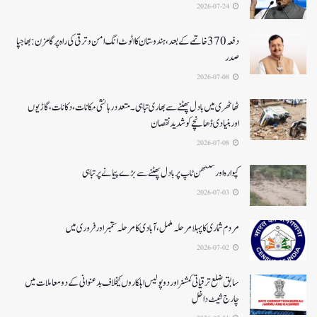
2026-07-24
دفعہ370 خاتمے کے بعد،ہندوستان کا اٹوٹ انگ امن و ترقی کی راہ پر گامزن : بھاجپا
صدر
2026-07-08
ٹھاٹھری میں بادل پھٹنے سے بھاری تباہی۔متعددرہائشی مکانات، دکانات، گاڑیوں
اوربنیادی ڈھانچے کو شدید نقصان
2026-07-08
کپوارہ اور سنتھن ٹاپ پر بادل پھٹنے سے بڑے پیمانے پرتباہی
2026-07-03
مردم شماری کا پہلا مرحلہ مکمل،آبادی کا مرحلہ ستمبر اور فروری میں
2026-07-02
سابق ضلع ترقیاتی کمشنر اور دو پولیس اہلکاروں کیخلاف بدعنوانی کے دو معاملات میں
چارج شیٹ داخل