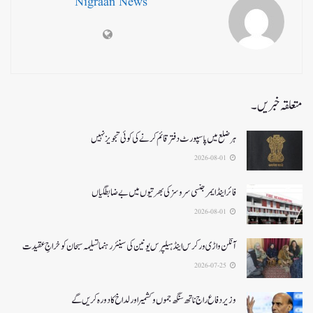
Nigraan News
متعلقہ خبریں۔
ہر ضلع میں پاسپورٹ دفتر قائم کرنے کی کوئی تجویز نہیں
2026-08-01
فائر اینڈ ایمرجنسی سروسزکی بھرتیوں میں بے ضابطگیاں
2026-08-01
آنگن واڑی ورکرس اینڈ ہیلپرس یونین کی سینئر رہنما تسلیمہ سبحان کو خراجِ عقیدت
2026-07-25
وزیر دفاع راج ناتھ سنگھ جموں و کشمیر اور لداخ کا دورہ کریں گے