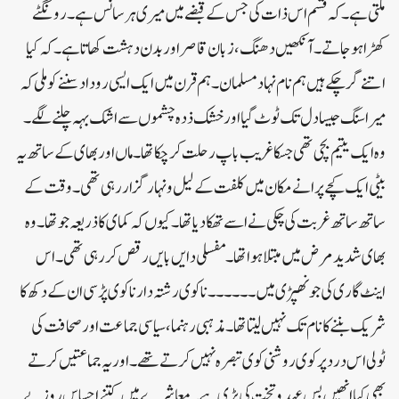
ملتی ہے۔ کہ قسم اس ذات کی جس کے قبضے میں میری ہر سانس ہے۔ رونگٹے
کھڑا ہوجاتے۔ آنکھیں دھنگ ، زبان قاصر اور بدن دہشت کھاتا ہے۔ کہ کیا
اتنے گر چکے ہیں ہم نام نہاد مسلمان ۔ ہم قرن میں ایک ایسی روداد سننے کو ملی کہ
میرا سنگ جیسا دل تک ٹوٹ گیا اور خشک ذدہ چشموں سے اشک بہہ چلنے لگے۔
وہ ایک یتیم بچی تھی جسکا غریب باپ رحلت کرچکا تھا۔ ماں اور بھای کے ساتھ یہ
بیٹی ایک کچے پرانے مکان میں کلفت کے لیل و نہار گزار رہی تھی۔ وقت کے
ساتھ ساتھ غربت کی چکی نے اسے تھکا دیا تھا۔ کیوں کہ کمای کا ذریعہ جو تھا۔ وہ
بھای شدید مرض میں مبتلا ہوا تھا۔ مفسلی دایں بایں رقص کررہی تھی۔ اس
اینٹ گاری کی جونھپڑی میں ۔۔۔۔۔۔ نا کوی رشتہ دار نا کوی پڑسی ان کے دکھ کا
شریک بننے کا نام تک نہیں لیتا تھا۔ مذہبی رہنما، سیاسی جماعت اور صحافت کی
ٹولی اس درد پر کوی روشنی کوی تبصرہ نہیں کرتے تھے ۔ اور یہ جماعتیں کرتے
بھی کیا انھیں بس عہد و تخت کی پڑی ہے۔ معاشرے میں کتنے احساس روز بے