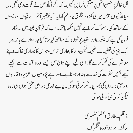
کل خالقِ احسن اسکی پرستش فرمایں گیں۔کہ اگر آپکو میں نے قوت دی تھی مال
دیا تھا کیوں نہیں میری کمزور مخلوق پر رحم کھایا۔ کیا پیغمبرِ آخر نے یتیوں اور بسوں
کے ساتھ کیسا سلوک کرنا ہے نہیں سکھایا تھا۔ جب کہ قرآنِ مجید میں ارشاد
فرمایا گیا ہے کہ یتیوں اور سفید پوشوں کے ساتھ کیا برتا کیا جا۔ ہمارے پاس ہر
ایک چیز کی تعلیمات تھی۔ لیکن دنیا کا پجاری حرس و ہوس کا بکھاری خاک اپنے
معاشرے کی فکر کرے گا۔ اسی لیے اپنے سماج میں ایسے اور واقعات سے بچبے
کیلے ہمیں غفلت کی نید سے بیدار ہونا ہے۔اور اپنے پڑوسیوں، عزیز و اقاربوں
اور حق داروں کی بھر پور فکر کرنی ہوگی۔چاہیے قدمی درہمی سخنی کیوں ہی نا ہو
لیکن کرنی ہی کرنی ہوگی۔
از قلم۔ طارق اعظم کشمیری
ساکنہ ۔ہردوشورہ ٹنگمرگ