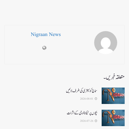
Nigraan News
متعلقہ خبریں۔
سماج کو بہتری کی طرف لائیں
2026-08-01
بچوں پر ٹیکنالوجی کے اثرات
2026-07-26