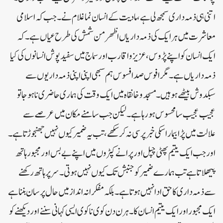
اتنی ہی ذمہ داری سمجھ لی ہے، مادیت کے انسان نما غلام نے۔ جب کہ اسلامی
معاشرت میں ہر ایک کی ذمہ داریاں اظھر من شمش کی طرح عیاں ہے۔کہ
ایک انسان کو اپنے پڑوس،عزیز و اقارب اور سماج میں سفید پوش انسانوں کی کیا
ذمہ داریاں ہے۔ مگر افوس صد افسوس ہم سبھی اپنی اپنی ذمہ داریوں سے
سبکدوش بیٹھے ہو ہیں۔ مسجد و خانقاہ میں ایک وقت کی ہماری حاضری نا ہوجا تو
عجیب عجیب سا محسوس ہورہا ہے۔لیکن جب سامنے مکان میں عرصے سے
علالت میں پڑا بیمار اسکی خبر پرسی نہ کر سکھے، تب یہ ضمیر کیوں نہیں جھنجوڑتا ہے۔
اور جب ایک یتیم پھٹی چپل اور پرانے کپڑوں میں اپنے بے بس اور مجبور ہاتھ
پیھلاتا ہے تب ہمارے ضمیر کو جنبش تک کیوں نہیں ہوتی۔ سر پر ہاتھ رکھنے
سے ذمہ داری کا حق ادا نہیں ہوتا ہے۔ بلکہ مفکرانہ انداز میں حال پرسان بننا ہے
ایک مجبور اور ایک یتیم انسان کا۔ ہر ن دن کوی نا کوی ایسی کہانی سننے اور دیکھنے کو