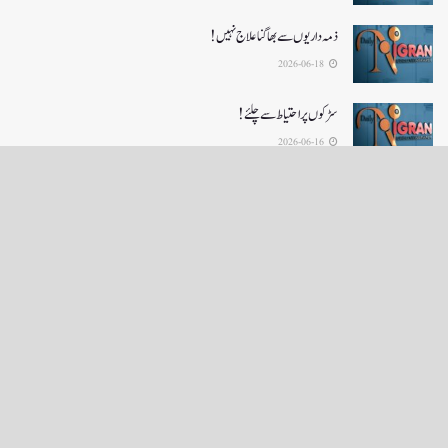
ذمہ داریوں سے بھاگنا علاج نہیں!
2026-06-18
سڑکوں پر احتیاط سے چلئے!
2026-06-16
LOAD MORE
English News
e-Paper
نگراں ٹی وی
4th floor firdous shah bulding Abi guzar Srinagar-190001
+911943566963,9419001837,6005481804 RNI:- JKURD/2007/22206