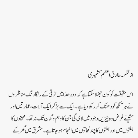
از قلم۔ طارق اعظم کشمیری
اس حقیقت کو کون جھٹلا سکتا ہے کہ دورِ ھذا میں ترقی کے رنگا رنگ مناظروں
نے ہر آنکھ کو دھنک کر رکھ دیا ہے۔ ایک سے بڑ کر ایک آلات، عمارتیں اور
مشینے غرض وہ چیزیں وجود میں لای گی جن کا وہم و گمان تک نہ تھا۔ مہینوں کا
ہفتوں میں اور ہفتوں کا چند لمحاتوں میں انجام ہوجاتا ہے۔ مشرق میں گھر کے