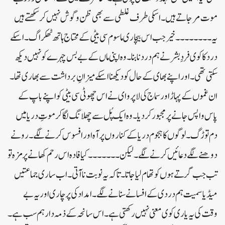
موت مرجاتے ہیں۔ اسکی طرف غلطی سے بھی ظن و گوش نہیں کرسکھتے ہیں
یہ۔ ۔۔۔۔۔۔۔ خیر جب اس بیچاری ماسوم سی بیٹی کے محتاج ہاتھ ٹھکرا گ۔ اسکے
درد کا کوی فردِ بشر نے ہم درد نا بنا۔ وہ اپنی ماں کے بے بس چہرے کو نہیں دیکھ
سکتی تھی۔ اور اپنے بھای کے حال کو دیکھنا اسکے میزانِ برداشت سے بھاری تھا۔
ان غموں کے پہاڑ اور سماج کی لاپروای نے اس چھوٹی سی بیٹی کو اپنے باپ کے
پاس واپس جانے پر مجبور کردیا۔ وہ ایک پُل سے چھلانگ لگا کر موتِ دریا میں
دم توڑ گ۔ لوگوں کا ہجوم دریا کے کناروں پر آہ اور افسوس کرنے لگے۔ رونے
دوھنے لگے دعائيں کرنے لگے ۔ لیکن ۔۔۔۔۔۔۔ کیا فادہ اس رحم کھانے پر مزہ تو
تب جب گرتے ہوں کو تھام لیا جاتا۔ تاکہ یہ نوبت نا آتی۔ اب ساری جماعتیں
میڈیا سمیت ہم دردی کے افسانے سنانے لگے۔ امداد کی پرچاری اور یہ بے
وقت کی یہ یاری کوی معنی نہیں رکھتی ہے۔ اس سانحہ کے ذمہ دار ہم سب ہے۔