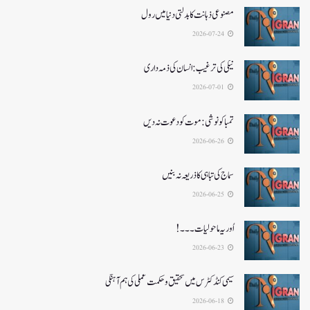
مصنوعی ذہانت کا بدلتی دنیا میں رول
2026-07-24
نیکی کی ترغیب: انسان کی ذمہ داری
2026-07-01
تمباکو نوشی: موت کو دعوت نہ دیں
2026-06-26
سماج کی تباہی کا ذریعہ نہ بنیں
2026-06-25
اُور یہ ماحولیات۔۔۔!
2026-06-23
سیمی کنڈکٹرس میں تحقیق و حکمت عملی کی ہم آہنگی
2026-06-18