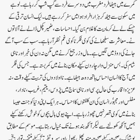
کمرے میں بیٹھا فرد مغرب میں دوسرے فرد سے گپ شپ کررہا ہے۔ لوہے
میں سکون سے بیٹھ کر ہزار افراد ہوا میں سفر کر رہے ہیں۔ لیک انسان ترقی کے
چسکے لے لے کر مادیت کا غلام بن گیا۔ احساسات ، ضمیر کچل ڈالے نے آلاتوں
نے۔ معاشرت سلجھانے کی کوی فکر نا کوی غم نظر آرہا ہے۔ سب کے سب آگے
جانے کی دوڈ میں لگیں ہے۔ مال و زر جمع کرنے میں مگن نہ دن کی خبر اور نا ہی
شام کی۔بس منزل وار چار دن کیلے مکان بنانے میں کمر بستہ ہے۔جس کی فکر
میں آج کا انسان احساس ہاتھ دوھ بیٹھا ہے۔ نا اولادوں کی تربیت کیلے وقت ، نہ
عزیز و اقارب کی حال پرسی اور نا ہی سماج میں پڑوس، یتیم، غریب ، نادار ،
مفلس اور مجبوٗر انسان کی ان کلفتوں کا احساس۔ ہر ایک اپنی دنیا کو جنت جیسا
بنانے میں کوی قصر نہیں چھوڑ رہا ہے۔ اپنے بیوی بال بچوں کو خوش رکھنے کیلے
ہمیں آنکھ کھولنے سے لیکر آنکھ بند ہونے تک خیال رہتا ہے۔ موسم کے مطابق
پوشاک ، صحت کیلے صحت مند پھل پھول اور سیر و تفریح کیلے منتخب تواریخ۔