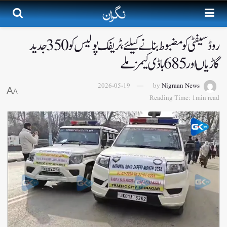
روڈ سیفٹی کو مضبوط بنانے کیلئے، ٹریفک پولیس کو 350 جدید
گاڑیاں اور 685 باڈی کیمز ملے
2026-05-19
by
Nigraan News
A
A
Reading Time: 1min read