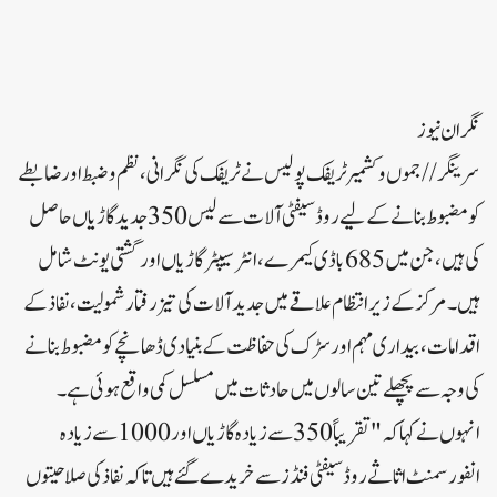
نگران نیوز
سرینگر//جموں و کشمیر ٹریفک پولیس نے ٹریفک کی نگرانی، نظم و ضبط اور ضابطے
کو مضبوط بنانے کے لیے روڈ سیفٹی آلات سے لیس 350 جدید گاڑیاں حاصل
کی ہیں، جن میں 685 باڈی کیمرے، انٹرسیپٹر گاڑیاں اور گشتی یونٹ شامل
ہیں۔مرکز کے زیر انتظام علاقے میں جدید آلات کی تیز رفتار شمولیت، نفاذ کے
اقدامات، بیداری مہم اور سڑک کی حفاظت کے بنیادی ڈھانچے کو مضبوط بنانے
کی وجہ سے پچھلے تین سالوں میں حادثات میں مسلسل کمی واقع ہوئی ہے۔
انہوں نے کہا کہ "تقریباً 350 سے زیادہ گاڑیاں اور 1000 سے زیادہ
انفورسمنٹ اثاثے روڈ سیفٹی فنڈز سے خریدے گئے ہیں تاکہ نفاذ کی صلاحیتوں