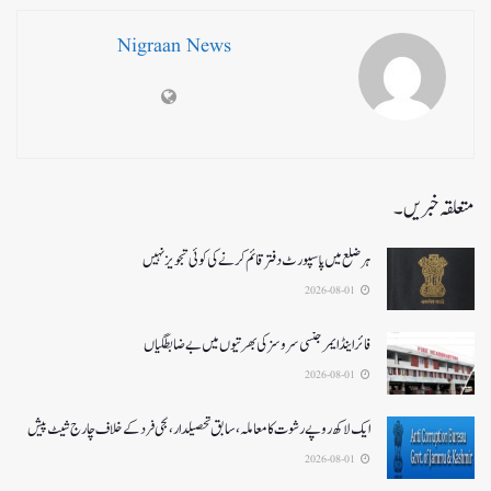
Nigraan News
متعلقہ خبریں۔
ہر ضلع میں پاسپورٹ دفتر قائم کرنے کی کوئی تجویز نہیں
2026-08-01
فائر اینڈ ایمرجنسی سروسزکی بھرتیوں میں بے ضابطگیاں
2026-08-01
ایک لاکھ روپے رشوت کا معاملہ،سابق تحصیلدار، نجی فرد کے خلاف چارج شیٹ پیش
2026-08-01