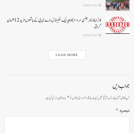
2026-07-26
فائر اینڈ ایمرجنسی سروسز کا پیپر لیک سکینڈل،اے سی بی کے ہاتھوں مزید 12 ملزمان
گرفتار
2026-07-26
LOAD MORE
جواب دیں
*
آپ کا ای میل ایڈریس شائع نہیں کیا جائے گا۔
ضروری خانوں کو
سے نشان زد کیا گیا ہے
*
تبصرہ