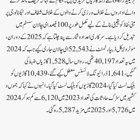
بریکیڈز، 64 سے زائد گاڑیاں خریدی ہیں۔حکام نے کہا کہ ٹریفک نافذ کرنے
والے اداروں نے خلاف ورزی کرنے والوں کے خلاف شفاف اور ٹیکنالوجی پر
مبنی نفاذ کو یقینی بنانے کے لیے مکمل طور پر 100 فیصد ای چالان سسٹم میں
تبدیل کر دیا ہے۔سرکاری اعداد و شمار سے پتہ چلتا ہے کہ 2025 کے دوران،
موٹر وہیکل ڈیپارٹمنٹ نے 52,543 ای چالان جاری کیے جب کہ 2024
میں یہ تعداد 40,197 تھی۔ رواں سال 1,528 گاڑیاں ضبط کی
گئیں، 1,641 ڈرائیونگ لائسنس معطل کیے گئے، 10,439 گاڑیوں کو
بلیک لسٹ کیا گیا، 2024 گاڑیوں کو بلیک لسٹ کیا گیا۔ انہوں نے کہا کہ جموں و
کشمیر میں سڑک حادثات کی تعداد 2023 میں 6,120 سے کم ہو کر 2024
میں 5,726 اور 2025 میں مزید 5,287 رہ گئی۔