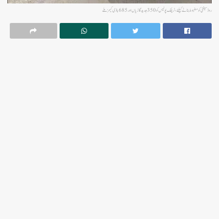
روڈ سیفٹی کو مضبوط بنانے کیلئے، ٹریفک پولیس کو 350 جدید گاڑیاں اور 685 باڈی کیمز ملے