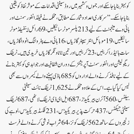
کو بہتر بنایا جا سکے اور جموں و کشمیر میں روڈ سیفٹی اقدامات کے موثر نفاذ کو یقینی
بنایا جا سکے۔”سرکاری اعداد و شمار کے مطابق، محکمہ نے فیلڈ انفورسمنٹ اور
ہائی وے مینجمنٹ کے لیے 213 پلسر موٹر سائیکلیں، 69 رائل اینفیلڈ موٹر
سائیکلیں، 19 موبائل انٹرسیپٹر گاڑیاں، 16 ہائی وے پٹرولنگ انووا گاڑیاں،
سات ہائیڈرا کرینیں، 23 کرینیں اور تین ٹاٹا ونگر گاڑیاں خریدی ہیں۔ٹریفک
ریگولیشن اور انفورسمنٹ آپریشنز کے دوران شفافیت اور جوابدہی کو بہتر بنانے
کے لیے نافذ کرنے والے اداروں کو 685 باڈی پہننے والے کیمروں سے بھی
لیس کیا گیا ہے۔اس کے علاوہ محکمہ نے 1,625 ٹریفک نائٹ سیفٹی
بیلٹس، 560 آئرن بیریکیڈز، 687 ایل ای ڈی ٹریفک لاٹھی، 687 ٹریفک
سیفٹی جیکٹس، 437 حرکت پذیر بیریکیڈس، 231 فکسڈ بیریکیڈس، لوہے کی
زنجیروں کے ساتھ 562 ٹریفک کونز، 64 شراب نوشی کرنے والے فرسٹ