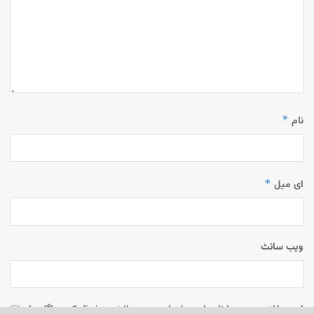
*
نام
*
ای میل
ویب‌ سائٹ
اس براؤزر میں میرا نام، ای میل، اور ویب سائٹ محفوظ رکھیں اگلی بار