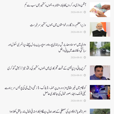
آنگن واڑی ورکروں کا ماہانہ مشاہرہ، جموں و کشمیر میں سب سے کم
2026-08-01
وزیر اعظم روزگار درخواستوں میں جموں و کشمیر سرفہرست
2026-08-01
وادی میں موسلادھار بارش،بانڈی پورہ اور سوپور میںبادل پھٹے، پرائمری سکول اور
رہائشی مکانات میں پانی داخل
2026-08-01
گرین ہائی ویز پالیسی کے تحت شجرکاری میں جموں و کشمیر کی رفتار تیز// نیتن گڈکری
2026-08-01
کولگام میں غیر مقامی مزدوروں پر حملہ،1ہلاک،1زخمی،ایل جی کی پولیس سربراہ سے
ٹیلی فونک رابطہ، صورتحال کی جانکاری حاصل
2026-08-01
امرناتھ یاترا 6دن کی معطلی کے بعد بحال،پہلگام کا راستہ فی الحال بند، بالتل کھلا ہوا