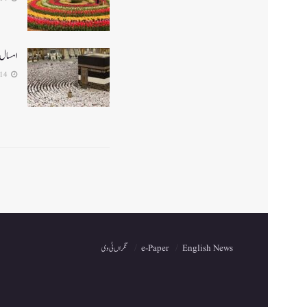
امسال 4,700 عازمین حج پر روانہ ہونگ
2026-04-14
English News
e-Paper
نگراں ٹی وی