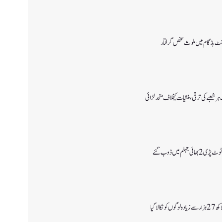
ونٹ بڈگام میں ملوث شخص گرفتار
ر شعبے کی ترقی، منشیات کیخلاف متحد لڑائی
جہلم میں ڈوب گئے