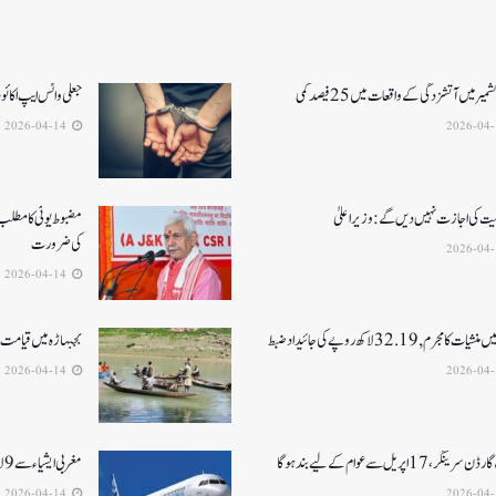
یر میں آتشزدگی کے واقعات میں 25فیصد کمی
جعلی واٹس ایپ اکائ
2026-04-14
نیت کی اجازت نہیں دیں گے: وزیر اعلیٰ
مضبوط یوٹی کا مطلب ہ
کی ضرورت
2026-04-14
ت کا مجرم , 32.19 لاکھ روپے کی جائیداد ضبط
بجبہاڑہ میں قیامت ٹوٹ پڑی2بھائی 
2026-04-14
گر، 17 اپریل سے عوام کے لیے بند ہو گا
مغربی ایشیا ء سے 9 لاکھ 27ہزار سے زیادہ لوگوں کو نکالا گیا
2026-04-14