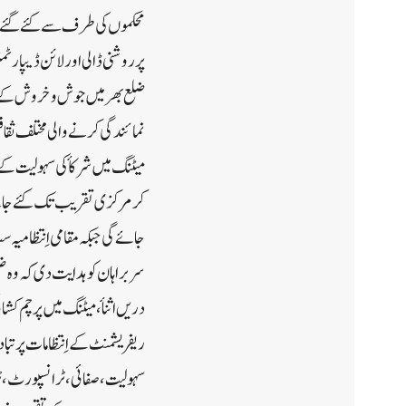
محکموں کی طرف سے کئے گئے اِنت
پر روشنی ڈالی اور لائن ڈیپارٹ
ضلع بھر میں جوش و خروش کے سا
نمائندگی کرنے والی مختلف ثقاف
میٹنگ میں شرکأکی سہولیت کے 
کر مرکزی تقریب تک کئے جانے و
جائے گی جبکہ مقامی اِنتظامیہ
سربراہان کو ہدایت دی کہ وہ ضلع
دریں اثنأ ، میٹنگ میں پرچم کش
ریفریشمنٹ کے اِنتظامات پر تبادل
سہولیت ، صفائی ، ٹرانسپورٹ ، 