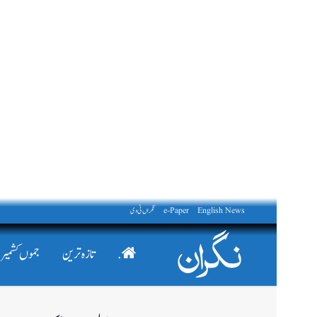
English News
e-Paper
نگراں ٹی وی
.
تازہ ترین
جموں کشمیر