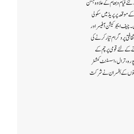
لئے قیام و طعام کے علاوہ جشن
ے موقعہ پر پریڈ میں سکولی
یں۔چیف ایجوکیشن آفیسر اور
افتی پروگرام تیار کرنے کی
انے کے لئے قومی پرچم کے
ورہ ، ترال ، اسسٹنٹ کمشنر
 یونٹوں کے اَفسران نے شرکت