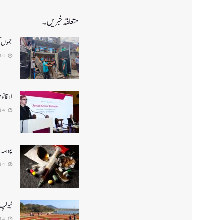
متعلقہ خبریں۔
جموں کشم
2026-04-14
لا قانو
2026-04-14
پلوامہ میں منشیا
2026-04-14
ٹیولپ گارڈن سرین
2026-04-14