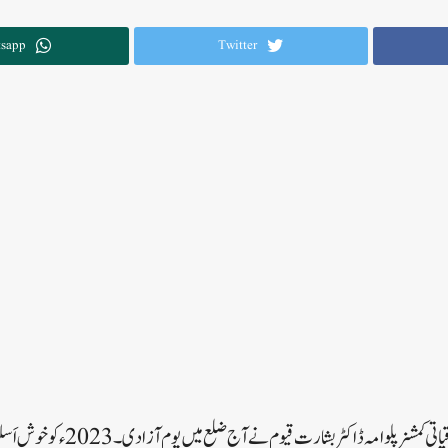
sapp
Twitter
پلوا مہ/22؍جولائی:ضلع ترقیاتی کمشنر پل