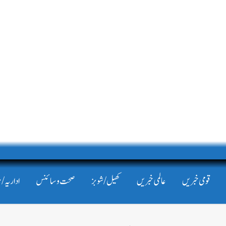
قومی خبریں
عالمی خبریں
کھیل/شوبز
صحت و سائنس
اداریہ/ 