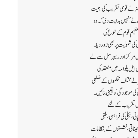
مشنر نے قومی تقریب کی اہمیت
ں نے اُنہیں ہدایت دی کہ وہ
عظیم قوم کے تنوع کی
 کی شمولیت پر بھی زور دیا۔
ادی مراکز اور ریہرسل سے لے
یل پلوامہ میں منعقد کی
ر نے مختلف محکموں کے ضلعی
ی موجودگی کو یقینی بنائیں۔
دی کی تقریب کے لئے
 ، بجلی کی فراہمی ، طبی
یناتی ، نشستوں کے اِنتظامات