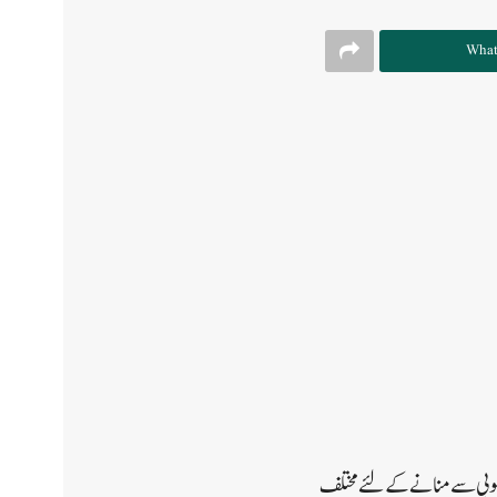
What
وامہ ڈاکٹر بشارت قیوم نے آج ضلع میں یوم آزادی ۔2023ء کو خوش اَسلوبی سے منانے کے لئے مختلف