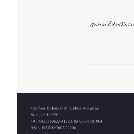
ٹہ قانون تیار
4th floor firdous shah bulding Abi guzar
Srinagar-190001
+911943566963,9419001837,6005481804
RNI:- JKURD/2007/22206