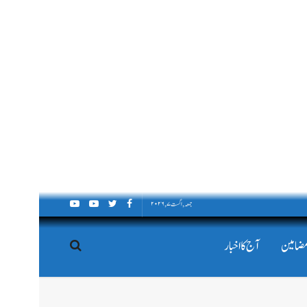
جمعہ, اگست ۷, ۲۰۲۶
مضامین
آج کا اخبار