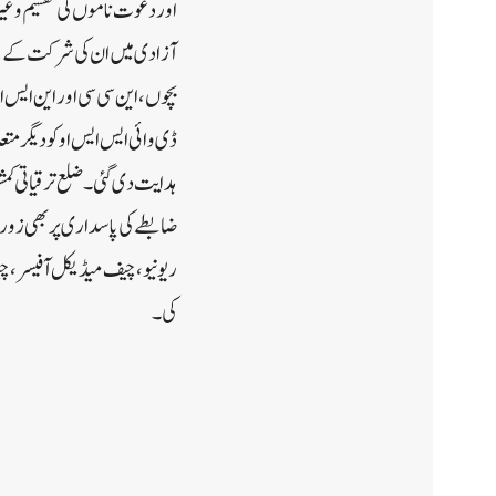
اور دعوت ناموں کی تقسیم وغیرہ
آزادی میں ان کی شرکت کے لئے 
بچوں ، این سی سی اور این ایس ا
ڈی وائی ایس ایس او کو دیگر مت
ہدایت دی گئی۔ضلع ترقیاتی کمشنر
ضابطے کی پاسداری پر بھی زور د
ریونیو ، چیف میڈیکل آفیسر ، 
کی۔