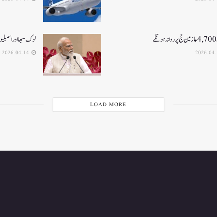
ے
لوک سبھا اور اسمبلیوں میں33فیصدخواتین کو
2026-04-14
LOAD MORE