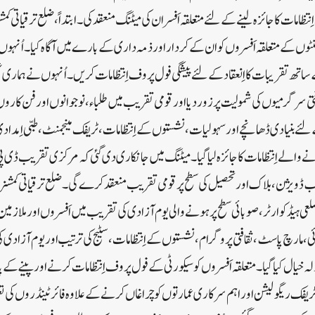
ظامات کا جائزہ لینے کے لئے متعلقہ اَفسران کی میٹنگ منعقد کی۔ابتداً، ضلع ترقیاتی ک
منٹوں کے متعلقہ اَفسروں کو ان کے کردار اور ذمہ داری کے بارے میں آگاہ کیا ۔ اُنہو
تھ تقریبات کا اِنعقاد کے لئے پیشگی فول پروف اِنتظامات کریں۔اُنہوں نے ہماری 
تی سرگرمیوں کی شمولیت پر زور دیا اور قومی تقریب میں طلباء ، نوجوانوں اور فن کاروں
لئے بنیادی ڈھانچے اور سہولیات، نشستوں کے اِنتظامات ، ٹریفک مینجمنٹ ،طبی اِمد
الے اِنتظامات کا جائزہ لیا گیا۔میٹنگ میں جانکاری دی گئی کہ مرکزی تقریب ڈی پی ا
 سب ڈویژن ، بلاک اور تحصیل کی سطح پر قومی تقریب منعقد کرے گی۔ضلع ترقیاتی کمشن
ی ہیڈ کوارٹر ،صوبائی سطح پر ہونے والی یوم آزادی کی تقریب میں اَفسروں اور ملازمین ک
ائی ، مارچ پاسٹ ، ثقافتی پروگرام ، نشستوں کے اِنتظامات ، سٹیج کی ترتیب اور یوم آزا
ہ خیال کیا گیا۔متعلقہ اَفسروں کو سیکورٹی کے فول پروف اِنتظامات کرنے اور پینے کے پانی
ٹریفک ریگولیشن اور اہم سرکاری عمارتوں کو چراغاں کرنے کے علاوہ فائرٹینڈروں کی تع