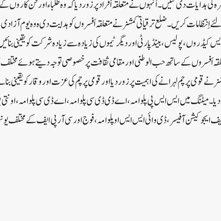
 کی ہدایات دی گئیں۔اُنہوں نے متعلقہ اَفراد پر زوردیا کہ وہ طلباء اور فن کاروں کے 
اِنتظامات کریں۔ضلع ترقیاتی کمشنر نے متعلقہ اَفسروں کو ہدایت دی ہ وہ یوم آزادی ک
یس کیڈروں ، پولیس ، بینڈ پارٹی اور دیگر ٹیموں کی زیادہ سے زیادہ شرکت کو یقینی بنائ
علقہ اَفسروں کے ساتھ حب الوطنی اور مقامی ثقافت پر خصوصی توجہ دیتے ہوئے مختلف ثق
 نے قومی پرچم لہرانے کی اہمیت پر زور دیا اور قومی پرچم کی عزت اور وقار کو یقینی بن
یا۔میٹنگ میں ایس ایس پی پلوامہ ، اے ڈی ڈی سی پلوامہ ، اے ڈی سی پلوامہ ، اونتی پ
چیف ایجوکیشن آفیسر ، ڈی وائی ایس ایس او پلوامہ ، فوج اور سی آر پی ایف کے مختلف