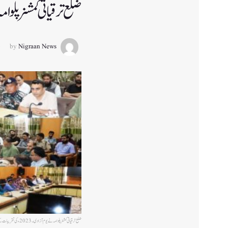
ضلع ترقیاتی کمشنر پلوامہ نے یوم آزادی ۔2023ء ک
by
Nigraan News
ضلع ترقیاتی کمشنر پلوامہ نے یوم آزادی ۔2023ء کی تقریبات کے اِنتظامات کا جائزہ لیا