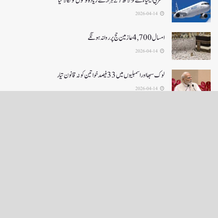
مغربی ایشیا ء سے 9 لاکھ 27ہزار سے زیادہ لوگوں کو نکالا گیا
2026-04-14
امسال 4,700 عازمین حج پر روانہ ہونگے
2026-04-14
لوک سبھا اور اسمبلیوں میں33فیصدخواتین کوٹہ قانون تیار
2026-04-14
LOAD MORE
English News
e-Paper
نگراں ٹی وی