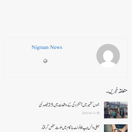
Nigraan News
متعلقہ خبریں۔
جموں کشمیر میں آتشزدگی کے واقعات میں 25فیصد کمی
2026-04-14
جعلی واٹس ایپ اکائونٹ بڈگام میں ملوث شخص گرفتار