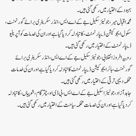
بہبود کے اختیار میں رکھی گئی ہیں۔
محمد اقبال میر، جونیئر سکیل جے کے اے ایس، انڈر سکریٹری برائے گورنمنٹ،
سکول ایجوکیشن ڈیپارٹمنٹ، کا تبادلہ کر دیا گیا ہے اور ان کی خدمات کوآپریٹیو
ڈیپارٹمنٹ کے اختیار میں رکھی گئی ہیں۔
روبیہ افروز انقلابی، جونیئر سکیل جے کے اے ایس، انڈر سکریٹری برائے
گورنمنٹ، ہائر ایجوکیشن ڈیپارٹمنٹ کا تبادلہ کر دیا گیا ہے اور ان کی خدمات
محکمہ دیہی ترقی کے اختیار میں رکھی گئی ہیں۔
جاہد آزاد، جونیئر اسکیل جے کے اے ایس، بی ڈی او، چترگام، شوپیاں، کا تبادلہ
کر دیا گیا ہے اور ان کی خدمات محکمہ سیاحت کے اختیار میں رکھی گئی ہیں۔