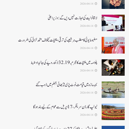
2026-04-14
لا قانونیت کی اجازت نہیں دیں گے: وزیر اعلیٰ
2026-04-14
مضبوط یوٹی کا مطلب ہر شعبے کی ترقی، منشیات کیخلاف متحد لڑائی کی ضرورت
2026-04-14
پلوامہ میں منشیات کا مجرم , 32.19 لاکھ روپے کی جائیداد ضبط
2026-04-14
بجبہاڑہ میں قیامت ٹوٹ پڑی2بھائی جہلم میں ڈوب گئے
2026-04-14
ٹیولپ گارڈن سرینگر، 17 اپریل سے عوام کے لیے بند ہو گا
2026-04-14