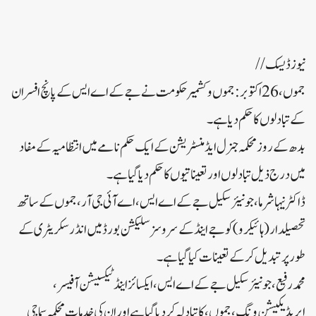
نیوز ڈیسک//
جموں، 26 اکتوبر: جموں و کشمیر حکومت نے جے کے اے ایس کے پانچ افسران
کے تبادلوں کا حکم دیا ہے۔
بدھ کے روز محکمہ جنرل ایڈمنسٹریشن کے ایک حکم نامے میں انتظامیہ کے مفاد
میں درج ذیل تبادلوں اور تعیناتیوں کا حکم دیا گیا ہے۔
ڈاکٹر نیہا شرما، جونیئر سکیل جے کے اے ایس، اے آئی جی آر، جموں کے ساتھ
تحصیلدار (ہائیکرو) کو جے اینڈ کے سروسز سلیکشن بورڈ میں انڈر سکریٹری کے
طور پر تبدیل کر کے تعینات کیا گیا ہے۔
محمد رفیع، جونیئر سکیل جے کے اے ایس، ایکسائز اینڈ ٹیکسیشن آفیسر،
ایریڈیکیشن ونگ، جموں، کا تبادلہ کر دیا گیا ہے اور ان کی خدمات محکمہ سماجی