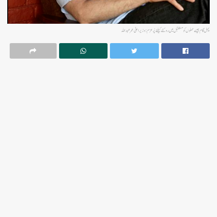
پہل گام جیسے حملوں کو مستقبل میں روکنے کیلئے پُرعزم: وزیر اعلیٰ عمر عبداللہ