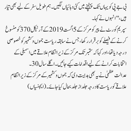
بی جے پی کو یہاں تک پہنچنے میں کئی دہائیاں لگیں۔ ہم طویل سفر کے لیے بھی تیار
ہیں،‘‘ انہوں نے کہا۔
سپریم کورٹ نے پیر کو مرکز کے 5 اگست 2019 کے آرٹیکل 370 کو منسوخ
کرنے کے فیصلے کو برقرار رکھا، جس نے سابقہ ​​ریاست جموں و کشمیر کو خصوصی
درجہ دیا تھا، اور کہا کہ ستمبر تک مرکز کے زیر انتظام علاقے میں اسمبلی کے
انتخابات کرانے کے لیے اقدامات کیے جائیں۔ اگلے سال 30۔
عدالت عظمیٰ نے یہ بھی ہدایت دی کہ جموں و کشمیر کے مرکز کے زیر انتظام
علاقے کو ریاست کا درجہ جلد از جلد بحال کیا جائے۔ (ایجنسیاں)