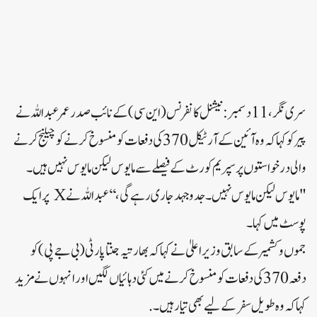
سری نگر، 11 دسمبر: نیشنل کانفرنس (این سی) کے نائب صدر عمر عبداللہ نے
پیر کو کہا کہ وہ آئین کے آرٹیکل 370 کی دفعات کو منسوخ کرنے کو چیلنج کرنے
والی درخواستوں پر سپریم کورٹ کے فیصلے سے مایوس لیکن مایوس نہیں ہیں۔
"مایوس لیکن مایوس نہیں۔ جدوجہد جاری رہے گی،‘‘ عبداللہ نےX پر ایک
پوسٹ میں کہا۔
جموں و کشمیر کے سابق وزیر اعلیٰ نے کہا کہ بھارتیہ جنتا پارٹی (بی جے پی) کو
دفعہ 370 کی دفعات کو منسوخ کرنے میں کئی دہائیاں لگیں اور انہوں نے مزید
کہا کہ وہ طویل سفر کے لیے بھی تیار ہیں۔ .