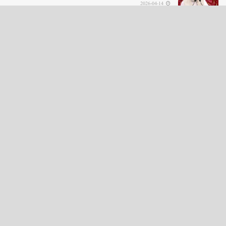
2026-04-14
LOAD MORE
English News
e-Paper
نگراں ٹی وی
4th floor firdous shah bulding Abi guzar Srinagar-190001
+911943566963,9419001837,6005481804 RNI:- JKURD/2007/22206
Email:
editornigraan@gmail.com
.
GITS
-
Copyright Daily Nigraan
© Designed by