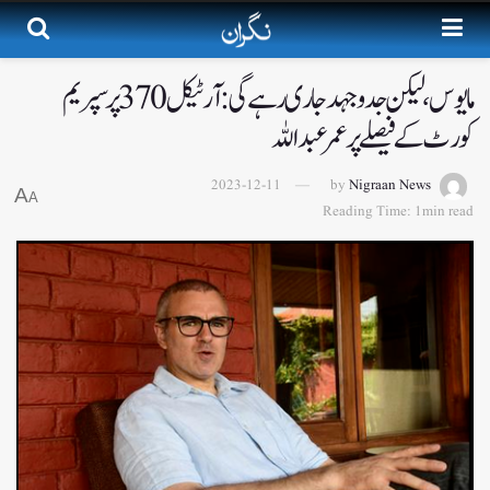
مایوس، لیکن جدوجہد جاری رہے گی: آرٹیکل 370 پر سپریم
کورٹ کے فیصلے پر عمر عبداللہ
2023-12-11
by
Nigraan News
A
A
Reading Time: 1min read