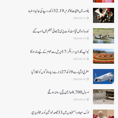
پلوامہ میں منشیات کا مجرم , 32.19 لاکھ روپے کی جائیداد ضبط
2026-04-14
بجبہاڑہ میں قیامت ٹوٹ پڑی2بھائی جہلم میں ڈوب گئے
2026-04-14
ٹیولپ گارڈن سرینگر، 17 اپریل سے عوام کے لیے بند ہو گا
2026-04-14
مغربی ایشیا ء سے 9 لاکھ 27ہزار سے زیادہ لوگوں کو نکالا گیا
2026-04-14
امسال 4,700 عازمین حج پر روانہ ہونگے
2026-04-14
لوک سبھا اور اسمبلیوں میں33فیصدخواتین کوٹہ قانون تیار