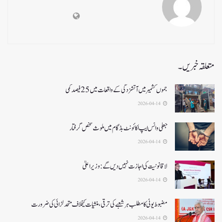
متعلقہ خبریں۔
جموں کشمیر میں آتشزدگی کے واقعات میں 25فیصد کمی
2026-04-14
جعلی واٹس ایپ اکائونٹ بڈگام میں ملوث شخص گرفتار
2026-04-14
لا قانونیت کی اجازت نہیں دیں گے: وزیر اعلیٰ
2026-04-14
مضبوط یوٹی کا مطلب ہر شعبے کی ترقی، منشیات کیخلاف متحد لڑائی کی ضرورت
2026-04-14