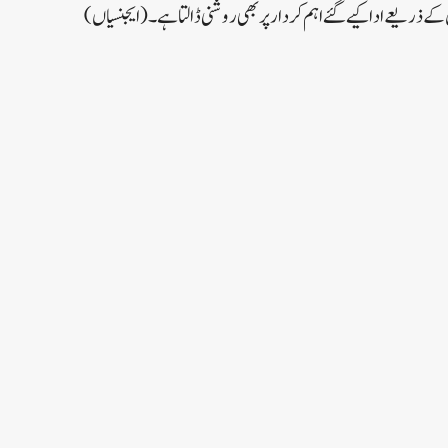
ے ذریعے ادا کیے گئے اہم کردار پر بھی روشنی ڈالتا ہے۔ (ایجنسیاں)