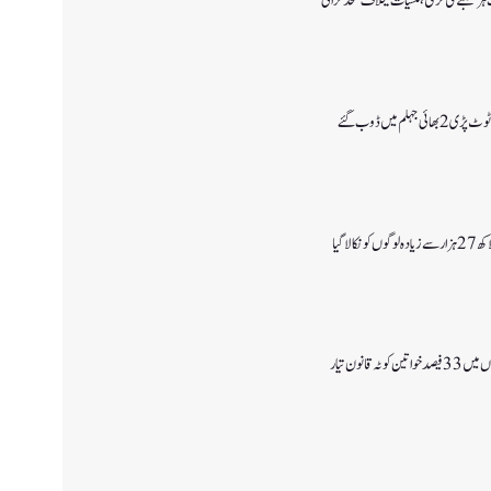
ر شعبے کی ترقی، منشیات کیخلاف متحد لڑائی
جہلم میں ڈوب گئے
ٹہ قانون تیار