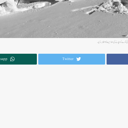
نی تودے کو بچانے کی صلاحیت کا مظاہرہ کیا۔
sapp
Twitter