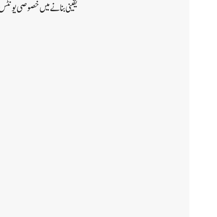
یقینی بنانے میں خصوصی یونٹس ک