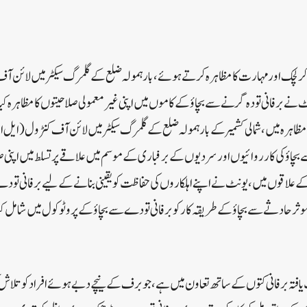
ی: قابل ذکر لچک اور مہارت کا مظاہرہ کرتے ہوئے، بارہمولہ ضلع کے گلمرگ سیکٹر میں لائن آ
نے برفانی تودہ گرنے سے بچاؤ کے کاموں میں اپنی غیر معمولی صلاحیتوں کا مظاہرہ ک
ہرہ میں، شمالی کشمیر کے بارہمولہ ضلع کے گلمرگ سیکٹر میں لائن آف کنٹرول (ایل او
اؤ کی کارروائیوں اور سردیوں کے برفباری کے موسم میں علاقے پر تسلط میں اپنی صلا
 علاقوں میں، یونٹ نے اپنے اہلکاروں کی حفاظت کو یقینی بنانے کے لیے برفانی تود
وثر حادثے سے بچاؤ کے طریقہ کار کو برفانی تودے سے بچاؤ کے پروٹوکول میں شامل کی
ت یافتہ برفانی کتوں کے ساتھ تعاون میں ہے، جو برف کے نیچے دبے ہوئے افراد کو تلاش ک