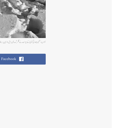
جموں و کشمیر بھارتی فوج کے یونٹ نے گلمرگ میں ایل او سی پر برفا
Facebook