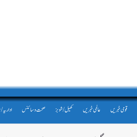
قومی خبریں
عالمی خبریں
کھیل/شوبز
صحت و سائنس
اداریہ/ 