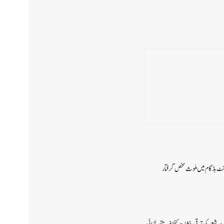
ونٹ بڈگام میں ملوث شخص گرفتار