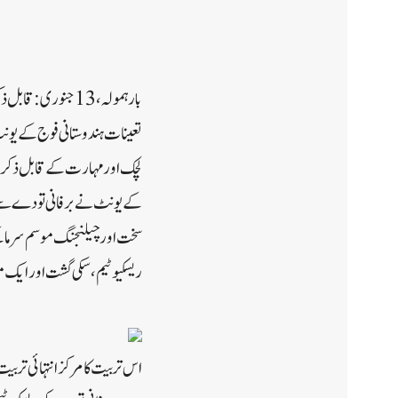
بارہمولہ، 13 جنور
تعینات ہندوستانی فوج کے یونٹ 
لچک اور مہارت کے قابل ذکر مظا
کے یونٹ نے برفانی تودے سے بچ
سخت اور چیلنجنگ موسم سرما کے
ریسکیو ٹیم، سکی گشت اور ایک م
اس تربیت کا مرکز انتہائی تربی