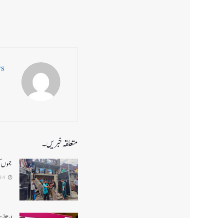
ws
متعلقہ خبریں۔
جموں کشم
2026-04-14