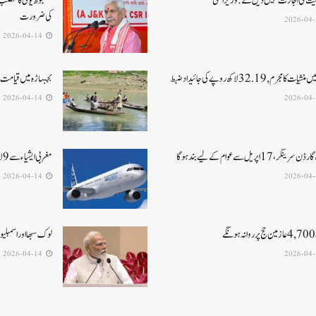
نیت کی اجازت نہیں دیں گے: وزیر اعلیٰ
مضبوط یوٹی کا مطلب ہ
کی ضرورت
2026-04-14
ت کا مجرم , 32.19 لاکھ روپے کی جائیداد ضبط
بجبہاڑہ میں قیامت ٹوٹ پڑی2بھائی 
2026-04-14
گر، 17 اپریل سے عوام کے لیے بند ہو گا
مغربی ایشیا ء سے 9 لاکھ 27ہزار سے زیادہ لوگوں کو نکالا گیا
2026-04-14
ے
لوک سبھا اور اسمبلیوں میں33فیصدخواتین کو
2026-04-14