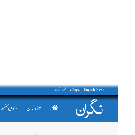
English News
e-Paper
نگراں ٹی وی
.
تازہ ترین
جموں کشمیر