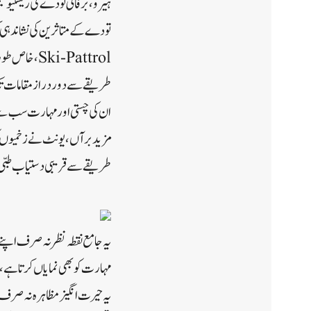
ہیرو، برفانی تودے کی ریسکیو 
تودے کے متاثرین کی نشاندہ
Ski-Pattrol
طریقے سے دور دراز مقامات تک 
ان کی چستی اور مہارت سب س
مزید برآں، یونٹ نے زخمیوں کو
طریقے سے قریبی دستیاب طبی 
یہ جامع نقطہ نظر نہ صرف اپنے 
مہارت کو بھی نمایاں کرتا ہے،
یہ حیرت انگیز مظاہرہ نہ صرف ف