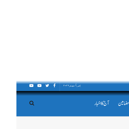
جمعہ, اگست ۷, ۲۰۲۶
مضامین
آج کا اخبار