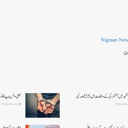
Nigraan Ne
یر میں آتشزدگی کے واقعات میں 25فیصد کمی
جعلی واٹس ایپ اکائ
2026-04-14