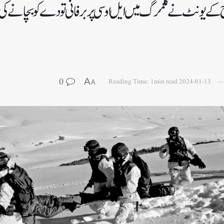
ج کے یونٹ نے گلمرگ میں ایل او سی پر برفانی تودے کو بچانے کی
0
A
Reading Time: 1min read
2024-01-13
A