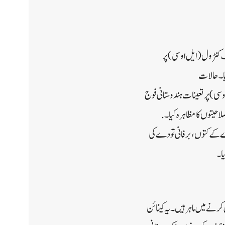
ف کنٹرول (ایل او سی) پر
یا۔ حالات
 سی) پر تعینات ہندوستانی فوج
حیتوں کا مظاہرہ کیا۔ .
ے کے کتوں، برفانی تودے کی
ا۔
رنے میں ماہر ہیں۔ یہ کینائن