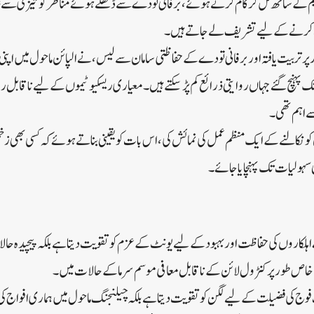
ٹیم کے ساتھ مل کر کام کرتے ہوئے، برفانی تودے سے ڈھکے ہوئے مناظر کو تیزی سے ش
ی کرنے کے لیے تشریف لے جاتے ہیں۔
، خاص طور پر تربیت یافتہ اور برفانی تودے کے حفاظتی سامان سے لیس، نے الپائن ماحول میں اپنی
پہنچ گئے جہاں روایتی ذرائع کم پڑ سکتے ہیں۔ معیاری ریسکیو ٹیموں کے لیے ناقابل 
ے اہم تھی۔
 نکالنے کے ایک منظم عمل کی نمائش کی، اس بات کو یقینی بناتے ہوئے کہ کسی بھی زخمی 
سہولیات تک پہنچایا جائے۔
اہلکاروں کی حفاظت اور بہبود کے لیے یونٹ کے عزم کو تقویت دیتا ہے بلکہ پیچیدہ حال
 خاص طور پر کنٹرول لائن کے ناقابل معافی موسم سرما کے حالات میں۔
وج کی فضیلت کے لیے لگن کو تقویت دیتا ہے بلکہ چیلنجنگ ماحول میں ہماری افواج کی سل