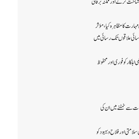
ناخت کرنے اور ممکنہ برفانی
 مہارت کا مظاہرہ کیا، مؤثر
رسائی علاقوں تک رسائی میں
اہلکار کو فوری اور محفوظ
ات سے نمٹنے میں ان کی
امتی اور فلاح و بہبود کو