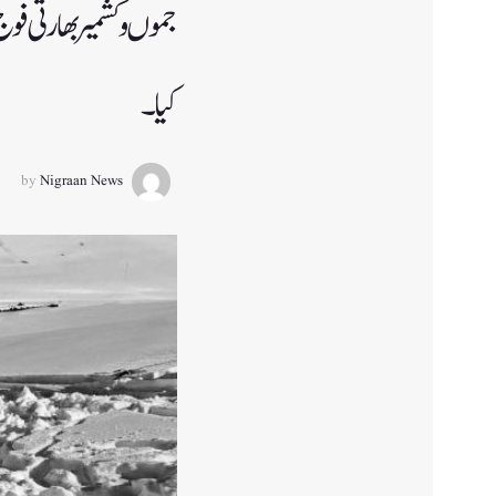
جموں و کشمیر بھارتی فو
کیا۔
by
Nigraan News