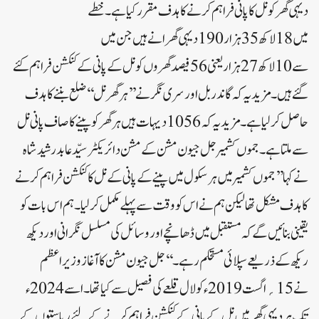
دیہی گھر کو نل کا پانی فراہم کرنے کا ہدف مقرر کیا ہے۔ خطے
میں18لاکھ 35ہزار190 دیہی گھرانے ہیں جن میں
سے 10لاکھ27ہزاریعنی 56فیصدگھروں کو نل کے پانی کے کنکشن فراہم کئے
گئے ہیں۔ مزید یہ کہ گاندربل اور سری نگر نے ’’ ہر گھر نل ‘‘ ضلع بننے کا ہدف
حاصل کر لیا ہے۔ مزید یہ کہ 1056دیہات ہیں ہر گھر کو پینے کا صاف پانی نل
سے ملتا ہے۔جموں کشمیر جل جیون مشن کے مشن دائریکٹر سیّد عابد رشیدشاہ
نے کہا’’جموں کشمیر میں ہر سکول میں پینے کے پانی کے نل کا کنکشن فراہم کرنے
کا ہدف مشکل تھا لیکن ہم نے اس کو وقت سے پہلے مکمل کر لیا۔ ہم اس بات کو
یقینی بنائیں گے کہ مستقبل میں ڈھانچے اور وسائل کی مسلسل نگرانی اور دیکھ
ریکھ کے ذریعے سپلائی مستحکم رہے۔‘‘جل جیون مشن کا آغاز وزیراعظم
نے 15؍اگست 2019ء کو لال قلعے کی فصیل سے کیا تھا۔ اسے 2024ء
تک ہر دیہی گھر میں نل کے پانی کے کنکشن فراہم کرنے کے لئے ریاستوں کے