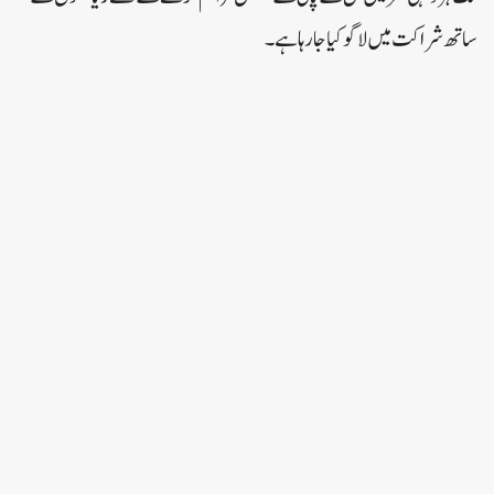
ساتھ شراکت میں لاگو کیا جا رہا ہے۔