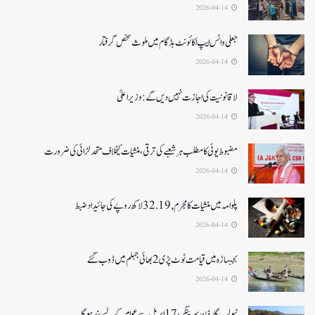
2026-04-14
جعلی واٹس ایپ اکائونٹ بڈگام میں ملوث شخص گرفتار
2026-04-14
لا قانونیت کی اجازت نہیں دیں گے: وزیر اعلیٰ
2026-04-14
مضبوط یوٹی کا مطلب ہر شعبے کی ترقی، منشیات کیخلاف متحد لڑائی کی ضرورت
2026-04-14
پلوامہ میں منشیات کا مجرم , 32.19 لاکھ روپے کی جائیداد ضبط
2026-04-14
بجبہاڑہ میں قیامت ٹوٹ پڑی2بھائی جہلم میں ڈوب گئے
2026-04-14
ٹیولپ گارڈن سرینگر، 17 اپریل سے عوام کے لیے بند ہو گا