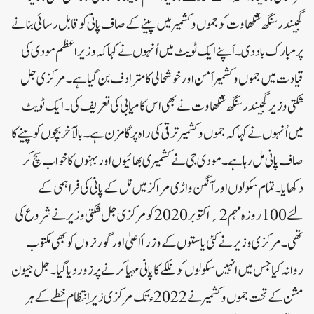
گجیندر سنگھ شکھاوت کو جموں و کشمیر میں پینے کے صاف پانی کو قابل رسائی بنانے
پر مبارک باد دی۔ اَپنے ایک ٹویٹ میں اُنہوں نے کہا کہ وزیر اعظم مودی کی
قیادت میں جموں و کشمیر اَمن اور خوشحالی کا مترادف بن گیا ہے۔مرکزی جل
شکتی وزیر گجیندر سنگھ شکھاوت نے بھی اس کامیابی کی تعریف کی۔ ایک ٹویٹ
میں اُنہوں نے کہا کہ جموں و کشمیر ترقی کی راہ پر گامزن ہے۔ بالآخر بچوں کو پینے کا
صاف پانی مل رہا ہے۔ مودی جی نے کشمیری بھائیوں اور بہنوں کا خواب سچ کر
دکھایا۔تمام سکولوں اور آنگن واڑی مراکز میں نل کے پانی کی فراہمی کے
لئے 100روزہ مہم 2؍اکتوبر 2020کو مرکزی جل شکتی وزیر نے شروع کی
تھی۔ مرکزی وزیر نے کئی یاستوں کے وزرأ اعلیٰ اور گورنروں کو بھی مکتوب
روانہ کیا جس میں انہیں سکولوں کو نلکے کا پانی مہیا کرنے پر زور دیا گیا۔جل جیون
مشن کے تحت جموں و کشمیر نے 2022ء تک مرکزی زیر اِنتظام خطے کے ہر