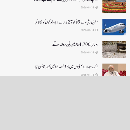
2026-04-14
مغربی ایشیا ء سے 9 لاکھ 27ہزار سے زیادہ لوگوں کو نکالا گیا
2026-04-14
امسال 4,700 عازمین حج پر روانہ ہونگے
2026-04-14
لوک سبھا اور اسمبلیوں میں33فیصدخواتین کوٹہ قانون تیار
2026-04-14
LOAD MORE