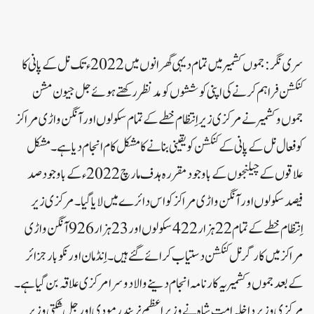
سری نگر:جموں کشمیر میں تمام دیہی گھرانوں میں2022ء تک نل کے پانی کا
کنکشن فراہم کرنے کی اپنی کوششوں کو مدنظر رکھتے ہوئے جل جیون مشن
جموں و کشمیر نے مرکزی زیر اِنتظام خطے کے تمام سکولوں اور آنگن واڑی مراکز
کو فعال نل کے پانی کے کنکشن کو یقینی بنانے کا مشکل کام انجام دیا ہے۔ مشکل
علاقوں کے چیلنجوں کے باوجود مقررہ ہدف مارچ 2022ء کے باوجود صد
فیصد سکولوں اور آنگن واڑی مراکز کو اس دائرے میں لایا گیا۔مرکزی زیر
اِنتظام خطے کے تمام 22ہزار422سکولوں اور 23ہزار926آنگن واڑی
مراکز میں کارگر نل کنکشن دستیاب کرائے گئے ہیں۔ اِنڈمان اور نکوبار جزائر
کے بعدجموں و کشمیر یہ کارنامہ انجام دینے والا دوسرا مرکزی علاقہ بن گیا ہے۔
مرکزی وزیر داخلہ امت شاہ نے وزیر اعظم نریندر مودی اور جل شکتی وزیر