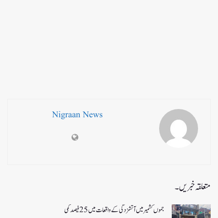
Nigraan News
متعلقہ خبریں۔
جموں کشمیر میں آتشزدگی کے واقعات میں 25فیصد کمی