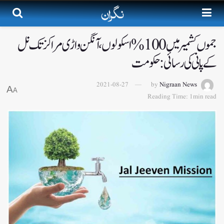
جموں کشمیر میں 100%اسکولوں، آنگن واڑی مراکز تک نل
کے پانی کی رسائی: حکومت
2021-08-27
by
Nigraan News
A
A
Reading Time: 1min read