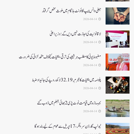
جعلی واٹس ایپ اکائونٹ بڈگام میں ملوث شخص گرفتار
2026-04-14
لا قانونیت کی اجازت نہیں دیں گے: وزیر اعلیٰ
2026-04-14
مضبوط یوٹی کا مطلب ہر شعبے کی ترقی، منشیات کیخلاف متحد لڑائی کی ضرورت
2026-04-14
پلوامہ میں منشیات کا مجرم , 32.19 لاکھ روپے کی جائیداد ضبط
2026-04-14
بجبہاڑہ میں قیامت ٹوٹ پڑی2بھائی جہلم میں ڈوب گئے
2026-04-14
ٹیولپ گارڈن سرینگر، 17 اپریل سے عوام کے لیے بند ہو گا