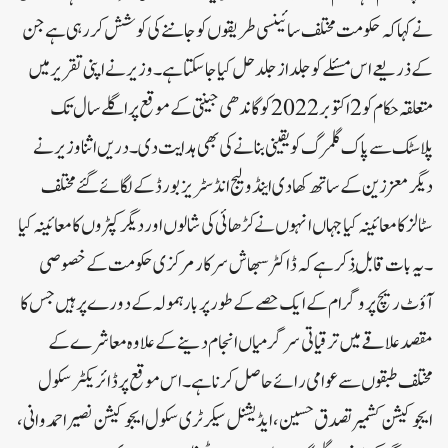
نے کہا کہ حکومت مختلف سائینسی طریقوں کو جاننے کی کوشش کر رہی ہے جن
کے ذریعے اس مسئلے کو جلد از جلد حل کیا جا سکتا ہے ۔ وزیر نے اپنی تقریر میں
متعلقہ حکام کو 2 اکتوبر 2022 کو گاندھی جینتی کے موقع پر اگلے سال تک
پلاسٹک سے پاک گلمرگ کو یقینی بنانے کی بھی ہدایت دی ۔ دریں اثنا وزیر نے
دیگر معززین کے ساتھ کھادی اینڈ ولیج انڈسٹریز بورڈ کے لگائے گئے مختلف
سٹالز کا معائینہ کیا جہاں انہوں نے کڑھائی کی شالوں اور دیگر کپڑوں کا معائینہ کیا
۔ یہ بات قابلِ ذکر ہے کہ ڈاکٹر سبھاش سرکار مرکزی حکومت کے خصوصی
آؤٹ ریچ پروگرام کے ایک حصے کے طور پر بارہمولہ کے دورے پر ہیں جس کا
مقصد علاقے میں ترقیاتی سرگرمیاں انجام دینے کے علاوہ معاشرے کے
مختلف طبقوں سے عوامی رائے حاصل کرنا ہے ۔ اس موقع پر ڈائریکٹر سکول
ایجوکیشن کشمیر تصدق حسین ، ایڈیشنل سیکرٹری سکول ایجوکیشن نصیر احمد وانی ،