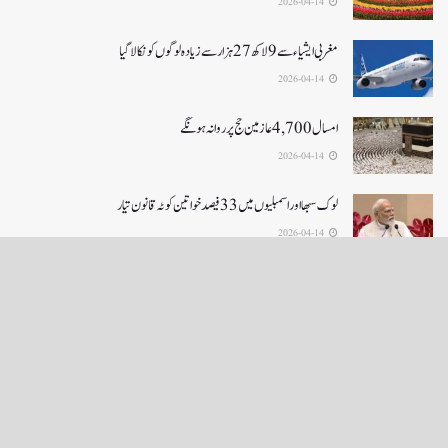
2026-04-14
مغربی ایشیا ء سے 9 لاکھ 27ہزار سے زیادہ لوگوں کو نکالا گیا
2026-04-14
امسال 4,700 عازمین حج پر روانہ ہونگے
2026-04-14
لوک سبھا اور اسمبلیوں میں33فیصدخواتین کوٹہ قانون تیار
2026-04-14
LOAD MORE
English News
e-Paper
نگراں ٹی وی