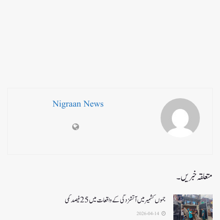
Nigraan News
متعلقہ خبریں۔
جموں کشمیر میں آتشزدگی کے واقعات میں 25فیصد کمی
2026-04-14