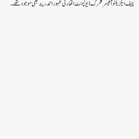
چیف ایگزیکٹو آفیسر گلمرگ ڈیولپمنٹ اتھارٹی ظہور احمد رینہ بھی موجود تھے ۔