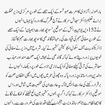
بارہمولہ: آزادی کا امرت مہوتسو کے ایک حصے کے طور پر مرکزی وزیر مملکت
برائے تعلیم ڈاکٹر سبھاش سرکار نے آج گلمرگ کا دورہ کیا جہاں انہوں
نے 152 ویں یومِ پیدائش کے موقع پر ’ سوچھ بھارت ابھیان ‘ کے ایک حصے
کے طور پر صفائی مہم کی قیادت کی ۔ مہاتما گاندھی کا سوچھ بھارت مہم کا آغاز
ڈائریکٹوریٹ آف سکول ایجوکیشن کشمیر نے کیا ۔ شروع میں وزیر نے صفائی کی
خوبیوں پر زور دیتے ہوئے کہا کہ گاندھی نے ہمیشہ ایک صحت مند اور مہذب
معاشرے کی ترقی کیلئے صفائی کو ایک لازمی جزو کے طور پر دیکھا ۔ انہوں نے
والدین اور اساتذہ پر زور دیا کہ وہ چھوٹی عمر میں بچوں میں اچھی حفظان صحت کو
برقرار رکھنے کی عادت ڈالیں تا کہ یہ عادت ان کی شخصیت میں شامل ہو ۔ اس
موقع پر ڈاکٹر سرکار نے کہا کہ اگرچہ جموں و کشمیر مین مائع فضلے کو ٹھکانے لگانے
کا اچھا نظام ہے تا ہم سالڈ ویسٹ منیجمنٹ کیلئے اقدامات کی ضرورت ہے ۔ انہوں