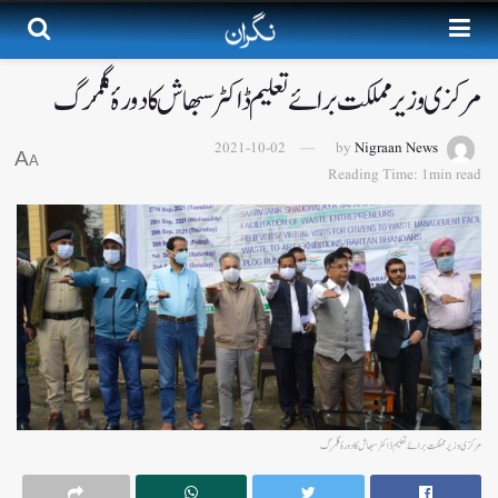
مرکزی وزیر مملکت برائے تعلیم ڈاکٹر سبھاش کادورۂ گلمرگ
2021-10-02
by
Nigraan News
A
A
Reading Time: 1min read
مرکزی وزیر مملکت برائے تعلیم ڈاکٹر سبھاش کادورۂ گلمرگ