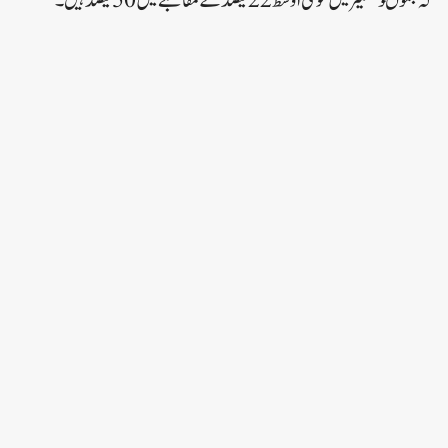
کہ جموںوکشمیر میں قومی اوسط 22فیصد کے مقابلے میں 50 فیصد ہیں۔