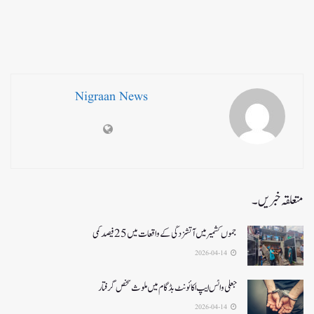
Nigraan News
متعلقہ خبریں۔
جموں کشمیر میں آتشزدگی کے واقعات میں 25فیصد کمی
2026-04-14
جعلی واٹس ایپ اکائونٹ بڈگام میں ملوث شخص گرفتار
2026-04-14