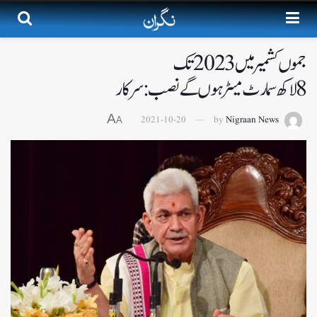
جموں کشمیر میں 2023تک
8لاکھ سمارٹ میٹر ہوں گے نصب: سرکار
A
2021-10-20
by
Nigraan News
A