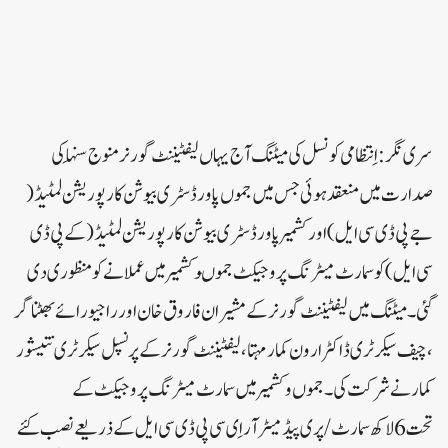
سری نگر: اِنتظامی کونسل کی میٹنگ آج یہاں لیفٹیننٹ گورنر منوج سِنہا کی
صدارت میں منعقد ہوئی جس میں جموں پاور ڈسٹر ی بیوشن کارپوریشن لمٹیڈ (
جے پی ڈی سی ایل ) اور کشمیر پاور ڈسٹری بیوشن کارپوریشن لمٹیڈ ( کے پی ڈی
سی ایل ) کو سمارٹ میٹرنگ پروجیکٹ جموںوکشمیر میں عملانے کو منظور ی دی
گئی ۔میٹنگ میں لیفٹیننٹ گورنر کے مشیران فاروق خان اور راجیو رائے بھٹناگر
، چیف سیکرٹری ڈاکٹر ارون کمار مہتا ، لیفٹیننٹ گورنر کے پرنسپل سیکرٹری نتیشور
کمار نے شرکت کی ۔جموں وکشمیر میں سمارٹ میٹرنگ پروجیکٹ کے
تحت 6لاکھ سمارٹ / پری پیڈ میٹر آر اِی سی پی ڈی سی ایل کے ذریعے نصب کئے