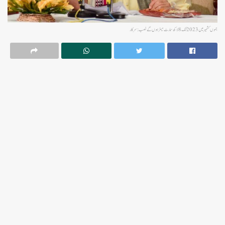
جموں کشمیر میں 2023تک 8لاکھ سمارٹ میٹر ہوں گے نصب: سرکار