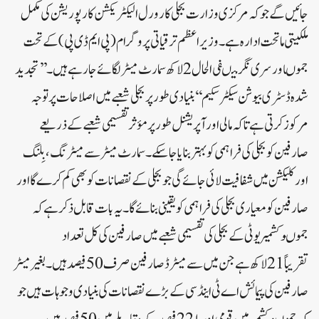
جائیں گے جو کہ مرکزی وزارت بجلی کا رورل الیکٹریکشن کارپوریشن کی مکمل
ملکیتی ماتحت ادارہ ہے ۔ وزیر اعظم ترقیاتی پروگرام ( پی ایم ڈی پی ) کے تحت
جموںاور سری نگر میںفی الحال 2لاکھ سمارٹ میٹر لگائے جارہے ہیں۔ ’’تجدید
شدہ ڈسٹری بیوشن سیکٹر سکیم‘‘بنیادی طور پر بجلی شعبے میں اصلاحات پر توجہ
مرکوز کرتی ہے تاکہ مالی اور آپریشنل طور پر مؤثر تقسیمی شعبے کے ذریعے
صارفین کو بجلی کی فراہمی کو بہتر بنایا جاسکے۔سمارٹ میٹر سے میٹرنگ ، بِلنگ
اور کلیکشن میں شفافیت لائی جائے گی جو بجلی کے نقصانات کوبھی کم کرے گا اور
صارفین کو معیاری بجلی کی فراہمی کو یقینی بنائے گا ۔یہ بات قابل ذکر ہے کہ
جموںوکشمیر یوٹی کے بجلی کی تقسیمی شعبے میں صارفین کی کل تعداد
تقریباً21لاکھ ہے جن میں سے میٹرڈ صارفین صرف 50فیصد ہیں ۔ بغیر میٹر
صارفین کی پیمائش اے ٹی اینڈ سی کے بڑے نقصانات کی بنیادی وجوہات ہیں جو