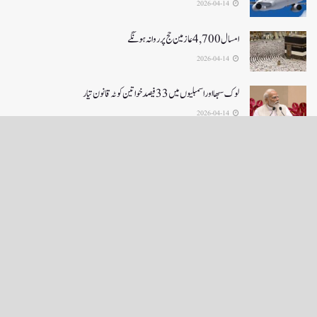
2026-04-14
امسال 4,700 عازمین حج پر روانہ ہونگے
2026-04-14
لوک سبھا اور اسمبلیوں میں33فیصدخواتین کوٹہ قانون تیار
2026-04-14
LOAD MORE
English News
e-Paper
نگراں ٹی وی
4th floor firdous shah bulding Abi guzar Srinagar-190001