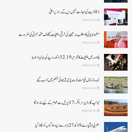
لا قانونیت کی اجازت نہیں دیں گے: وزیر اعلیٰ
2026-04-14
مضبوط یوٹی کا مطلب ہر شعبے کی ترقی، منشیات کیخلاف متحد لڑائی کی ضرورت
2026-04-14
پلوامہ میں منشیات کا مجرم , 32.19 لاکھ روپے کی جائیداد ضبط
2026-04-14
بجبہاڑہ میں قیامت ٹوٹ پڑی2بھائی جہلم میں ڈوب گئے
2026-04-14
ٹیولپ گارڈن سرینگر، 17 اپریل سے عوام کے لیے بند ہو گا
2026-04-14
مغربی ایشیا ء سے 9 لاکھ 27ہزار سے زیادہ لوگوں کو نکالا گیا