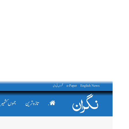
English News
e-Paper
نگراں ٹی وی
.
تازہ ترین
جموں کشمیر