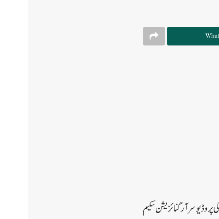
What
ی پروڈیو سر آرگنائزیشن سکیم