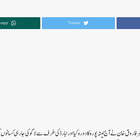
sapp
Twitter
فاروق خان نے آج لیتہ پورہ کا دورہ کیا اور نبارڈ کی طرف سے لاگو کی جارہی کسانوں ک