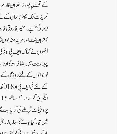
کے تحت پانپور زعفران فارمرس پر
کریڈٹ تک بہتر رَسائی کے لئے 
رَسائی‘‘ ہے۔ مشیر فاروق خان نے
بہتر اِن پُٹ اور مزید منڈیو ں
اُنہوں نے کہا کہ ایف پی اوز کی
پیداریت میں اِضافہ ہوگااور ای
نوجوانوں کے لئے روزگار کے مو
پروجیکٹ قرضے کی کریڈیٹ گارنٹی
میں تیار کیا جائے گا جہاں زرعی
مارکیٹ تک رَسائی کو بہتر بنای