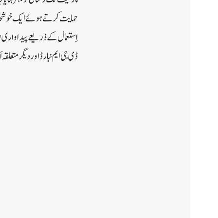
حمایت کرتے ہوئے ایک خوشحال ا
اِستعمال کے ذریعے پیداواری ص
ڈی جی ایم نبارڈ اور دیگر متعلق