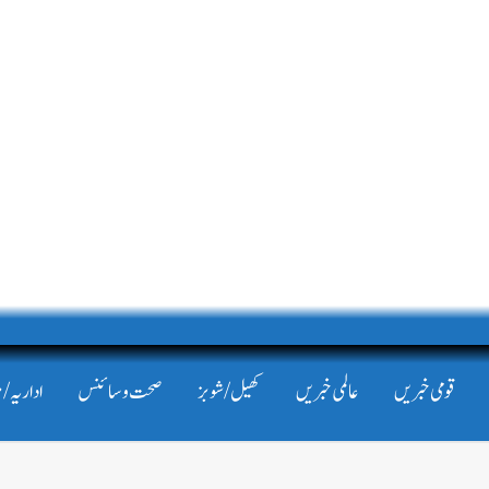
قومی خبریں
عالمی خبریں
کھیل/شوبز
صحت و سائنس
اداریہ/ 