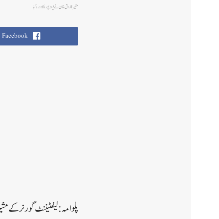
مشیر فاروق خان نے لیتہ پورہ کا دورہ کیا
Facebook
پلوامہ:لیفٹیننٹ گورنر کے مشیر 