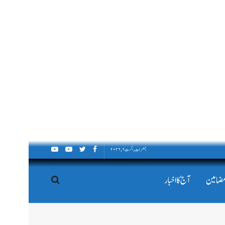
جمعرات, اگست ۶, ۲۰۲۶
مضامین
آج کا اخبار