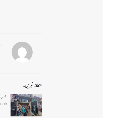
ws
متعلقہ خبریں۔
جموں کشم
2026-04-14