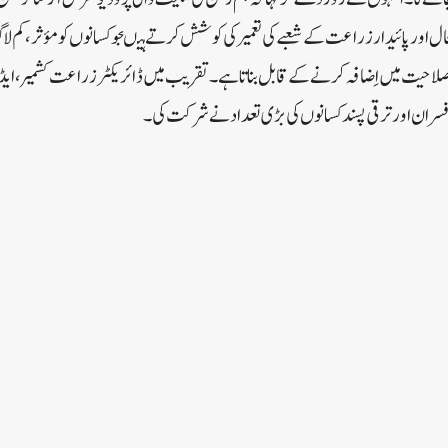
ور پائیدار زراعت کے شعبے کی تعمیر کی کوشش کرتے ہیںجو کسانوں کو مؤثر ، کم لا
لاحیت میں اِضافہ کرنے کے قابل بناتا ہے۔تقریب میں ڈائریکٹر زراعت کشمیر ، ایڈیشن
ہ اَفسران اور ترقی پسند کسانوں کی بڑی تعداد نے شرکت کی۔