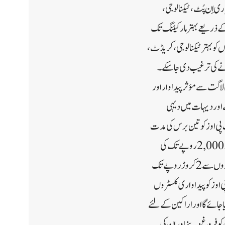
ی اِن پُٹ ، ٹیکنالوجی ،
کے ذریعے بہتر مارکیٹنگ تک
ں کو بہتر ٹیکنالوجی، کریڈٹ ،
 کرنے کی ترغیب دی جاسکے۔
 لاگت سے مؤثر پیداوار اور
ے اور دیہات میں دیہی
 پی اوز کو تین برس کی مدت
کے لئے فی ایف پی او 18لاکھ روپے تک کی مالی اِمداد فراہم کی جائے گی۔ اِس کے علاوہ ایف پی او کے فی کسان ممبر کو 2,000 روپے تک کی
ایکویٹی گرانٹ کے ساتھ 15لاکھ روپے فی ایف پی او کی حد کے ساتھ ایکویٹی گرانٹ اور قرض دینے والے اہل اِداروں سے 2کروڑ روپے تک
 اوز کو پیداوار ی کلسٹروں
یا جائے گا اور اراکین کے لئے
 کو فروغ دینے اور ان کی