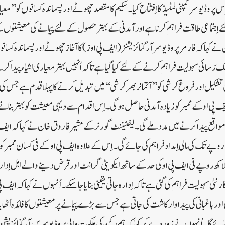
وڈیوسر کمپنی لمٹیڈ کا اِفتتاح کیا۔سکیم کا مقصد چھوٹے اور پسماندہ کسانوں کو’’ معیار
اِجتماعی طاقت فراہم کرنا ہے اور آمدنی کے بہتر حصول کے لئے پیمانے کی معیشتوں 
 کہا کہ فارمرپروڈیو سر آرگنائزیشنز ( ایف پی اوز) کا آغاز چھوٹے اور پسماندہ کسانو
تک رَسائی سہولیت فراہم کرنے کے لئے کیا گیا ہے تاکہ اُنہیں بہتر معیار ی اشیاء پیدا
 تشکیل اور فروغ کرشی کو ’’ آتما نربھر کرشی‘‘ میں تبدیل کرنے کا پہلا قدم ہے جس کی
ف پی او کے ممبر کو زیادہ آمد نی حاصل ہوگی۔اِس اقدام سے دیہی معیشت کو بہتر بنان
اقع پید اکرنے میں مدد ملے گی۔لیفٹیننٹ گورنر کے مشیر فاروق خان نے کہا کہ ایف
 سہولیت فراہم کی گئی ہے تاکہ اِدارہ جاتی یقینی بنایا جاسکے۔اُنہوں نے کہاکہ ایف پی
 اور باغبانی کی پیداوار کاشت کی جاتی ہے جس سے بڑے پیمانے پر معیشتوں کا فائدہ اُٹھا
ا جائے گا۔اُنہوں نے زور دے کر کہا کہ ہم رکن کی ملکیت والی پروڈیوسر س آرگنائزیشن