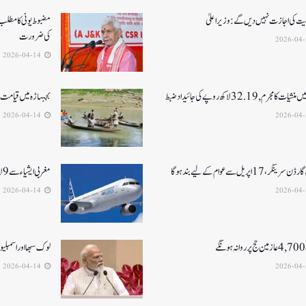
نیت کی اجازت نہیں دیں گے: وزیر اعلیٰ
مضبوط یوٹی کا مطلب ہ
کی ضرورت
2026-04-14
ت کا مجرم , 32.19 لاکھ روپے کی جائیداد ضبط
بجبہاڑہ میں قیامت ٹوٹ پڑی2بھائی 
2026-04-14
گر، 17 اپریل سے عوام کے لیے بند ہو گا
مغربی ایشیا ء سے 9 لاکھ 27ہزار سے زیادہ لوگوں کو نکالا گیا
2026-04-14
ے
لوک سبھا اور اسمبلیوں میں33فیصدخواتین کو
2026-04-14