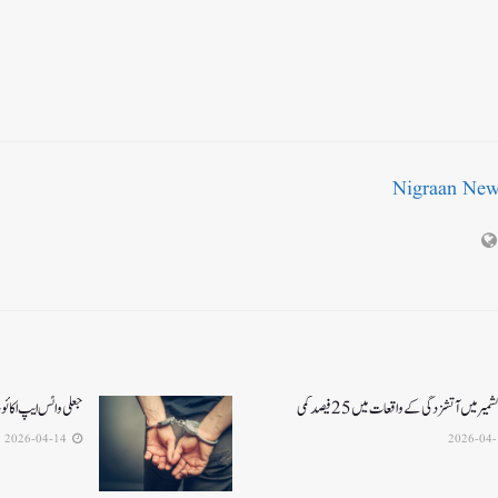
Nigraan Ne
یر میں آتشزدگی کے واقعات میں 25فیصد کمی
جعلی واٹس ایپ اکائ
2026-04-14