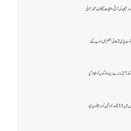
ر شعبے کی ترقی، منشیات کیخلاف متحد لڑائی
جہلم میں ڈوب گئے
ٹہ قانون تیار