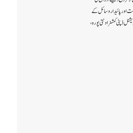
گت اور پائیدار وسائل کے
ل ڈپٹی کمشنر اونتی پورہ ،