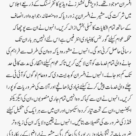
افسران موجود تھے ۔ ڈویژنل کمشنرز نے ویڈیو کانفرنسنگ کے ذریعے اجلاس
میں شرکت کی ۔ مشیر نے افسران پر زور دیا کہ وہ منصفانہ ، جوابدہ اور انصاف
کے ساتھ تمام شکایات کا تسلی بخش ازالہ کریں ۔ انہوں نے ان سے پوچھا کہ
محکمہ عوام کیلئے گورننس کا بنیادی انٹر فیس ہے اس لئے انہیں ہر بار ان تک
رسائی حاصل کرنی ہو گی ۔ انہوں نے مشورہ دیا کہ وہ ان کی طرف سے فراہم کی
جانے والی تمام خدمات کو آن لائین کریں تا کہ عوام کیلئے انتظار کی مدت کافی حد
تک کم ہو جائے ۔ انہوں نے افسران کو ہدایت دی کہ وہ عام لوگوں کو آئی ٹی سے
چلنے والی خدمات پیش کرنے کیلئے بنیادی ڈھانچے اور آلات کی ضروریات کو پورا
کریں ۔ انہوں نے ان سے کہا کہ وہ انہیں تمام جاری منصوبوں ، ان کی ایگزیکٹو
ایجنسیوں ، ان کے تحت تیار کردہ اسکیموں اور ان میں سے ہر ایک کی تکمیل کیلئے
فنڈز کی ضرورت کی تفصیلات بتائیں ۔ انہوں نے یقین دلایا کہ ان کی زیادہ تر
ضروریات ترجیحی بنیادوں پر پوری کی جائیں گی ۔ مشیر نے اراضی کے ریکارڈ کی