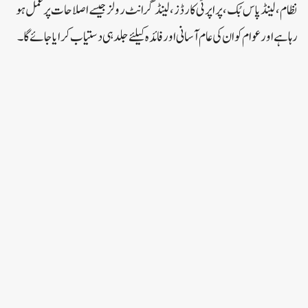
نظام ، لینڈ پاس بُک ، پراپرٹی کارڈز ، لینڈ گرانٹ رولز جیسے اصلاحات پر عمل ہو
رہا ہے اور عوام کو ان کی عام آسانی اور فائدہ کیلئے جلد ہی دستیاب کرایا جائے گا ۔