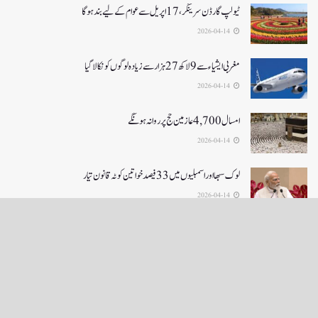
ٹیولپ گارڈن سرینگر، 17 اپریل سے عوام کے لیے بند ہو گا
2026-04-14
مغربی ایشیا ء سے 9 لاکھ 27ہزار سے زیادہ لوگوں کو نکالا گیا
2026-04-14
امسال 4,700 عازمین حج پر روانہ ہونگے
2026-04-14
لوک سبھا اور اسمبلیوں میں33فیصدخواتین کوٹہ قانون تیار
2026-04-14
LOAD MORE