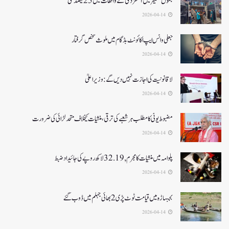
جموں کشمیر میں آتشزدگی کے واقعات میں 25فیصد کمی
2026-04-14
جعلی واٹس ایپ اکائونٹ بڈگام میں ملوث شخص گرفتار
2026-04-14
لا قانونیت کی اجازت نہیں دیں گے: وزیر اعلیٰ
2026-04-14
مضبوط یوٹی کا مطلب ہر شعبے کی ترقی، منشیات کیخلاف متحد لڑائی کی ضرورت
2026-04-14
پلوامہ میں منشیات کا مجرم , 32.19 لاکھ روپے کی جائیداد ضبط
2026-04-14
بجبہاڑہ میں قیامت ٹوٹ پڑی2بھائی جہلم میں ڈوب گئے
2026-04-14