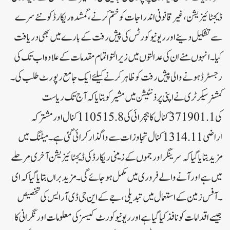
ڈیجٹائیزیشن ، غیر قانونی اندراجات کو ختم کرنے ، گمشدہ ریکارڈ کو نئے سرے
سے تشکیل دینے اور ریونیو کورٹس کی پیش رفت کے بارے میں بھی دریافت
کیا ۔ انہوں منے ان کی عدالتوں میں زیر التوا تمام مقدمات کے علاوہ اب تک کی
رجسٹرڈ ہونے والی پیش رفت کو ظاہر کرنے کیلئے ایک جامع رپورٹ طلب کی ۔
کمشنر سیکرٹری نے اپنی پرذنٹیشن میں مشیر کو بتایا کہ آج تک ریاست
کی 371901.1 کنال کاہچرائی کی 110515.8کنال اور مشترکہ
اراضی 1314.11 کنال تجاوزات سے واگذار کرائی گئی ہے ۔ میٹنگ میں
مزید بتایا گیا کہ سرینگر اور جموں کے زمینی ریکارڈ کی ڈیجٹائیزیشن آخری مرحلے
میں ہے اور آنے والے فروری میں مکمل ہو جائے گی ۔ مزید براں بتایا گیا کہ ای
۔ آفس زمین کے استعمال میں تبدیلی ، جے کے این جی ڈی آر ایس کی تخصیص
جیسے اقدامات کو نافذ کیا گیا ہے اور ریونیو کورٹ کیسز کی معلومات اور نگرانی کا