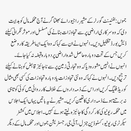
جموں:لفٹینٹ گورنر کے مشیر راجیو رائے بھٹناگر نے آج محکمہ مال کو ہدایت
دی کہ وہ سرکاری اراضی پر سے تجاوزات ہٹانے کی مسلسل اور موثر نگرانی کیلئے
ڈیش بورڈ تشکیل دیں ۔ انہوں نے ان سے کہا کہ وہ ایک ایسا طریقہ کار وضع
کریں جس کے تحت دوبارہ حاصل شدہ اراضی پر دوبارہ قبضہ نہ کیا جائے ۔
انہوں نے انہیں مشورہ دیا کہ وہ تجارتی زمین پر سے ناجائیز قابض کو ہٹانے کیلئے
ترجیح دیں۔ انہوں نے کہا کہ وہ نئی تجاوزات یا دوبارہ تجاوزات کی کسی بھی مثال
کو ریڈ فلیگ کریں اور اس کے ذمہ داروں کے خلاف کارروائی میں کوئی کوتاہی
نہ برتتے ہوئے ذمہ داری کا تعین کریں ۔ مشیر نے یہ باتیں یہاں ایک اجلاس
میں محکمہ ریونیو کی کارکردگی کا جائیزہ لیتے ہوئے کہیں ۔ اجلاس میں کمشنر
سیکرٹری ریونیو ، کسٹوڈین جنرل ، آئی جی رجسٹریشن جموں اور محکمہ مال کے دیگر