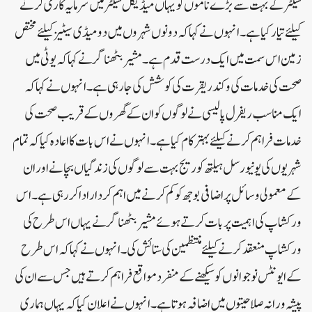
سیکٹر کے بہت سے بڑے ناموں کو یہاں میڈیکل سیکٹر میں سرمایہ کاری کرنے
کیلئے تیار کیا ہے ۔ انہوں نے کہا کہ دونوں شہروں میں دو میڈی سیٹیز کیلئے مختص
زمین اس سمت میں ایک درست قدم ہے ۔مشیر بٹھناگر نے کہا کہ یو ٹی میں
صحت کی خدمات کی وکندریقرت کی کوشش کی جا رہی ہے ۔ انہوں نے کہا کہ
ایک مناسب ریفرل پالیسی نے لوگوں کو ان کے گھروں کے قریب صحت کی
خدمات فراہم کرنے کیلئے بہتر کام کیا ہے ۔ انہوں نے اس بات کا اعادہ کیا کہ تمام
شہریوں کی یونیورسل ہیلتھ کوریج بہت سے لوگوں کی زندگیاں بچانے اور ان
کے معمولی وسائل پر اضافی بوجھ کو کم کرنے میں اہم کردار ادا کر رہی ہے ۔ اس
ورکشاپ کی اہمیت پر بات کرتے ہوئے مشیر بٹھناگر نے یہاں اس طرح کی
ورکشاپ منعقد کرنے کیلئے منتظمین کی ستائش کی ۔ انہوں نے کہا کہ اس طرح
کے ایونٹس نوجوانوں کو سیکھنے کے منفرد مواقع فراہم کرتے ہیں جس سے ان کی
پیشہ ورانہ صلاحیتوں میں اضافہ ہوتا ہے ۔ انہوں نے اعلان کیا کہ یہاں ہماری