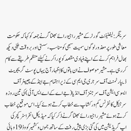
سرینگر :لیفٹیننٹ گورنر کے مشیر راجیو رائے بھٹناگر نے جمعہ کو کہا کہ حکومت
معاشی طور پر معذور لوگوں سمیت سبھی کو مناسب ، سستی اور بروقت طبی دیکھ
بھال فراہم کرنے کے اپنے بنیادی مقصد کو پورا کرنے کیلئے منظم طریقے سے کام
کر رہی ہے ۔ مشیر موصوف نے ان باتوں کا اِظہار آج یہاں پوسٹ گریجویٹ
ڈیپارٹمنٹ آف سرجری جی ایم سی کے زیر اہتمام جے اینڈ کے چیپٹر آف
ایسوسی ایشن آف سرجنز آف انڈیا ( جے اے کے اے ایس آئی ) کی تین روزہ
سرجیکل کانفرنس کم ورکشاپ سے خطاب کرتے ہوئے کیا۔اس موقع پر خطاب
کرتے ہوئے مشیرراجیو رائے بھٹناگر نے ذکر کیا کہ میڈیکل انفراسٹرکچر کی
اپ گریڈیشن میں کی گئی بڑی پیش رفت کے ساتھ جموں و کشمیر کووڈ 19 وبائی