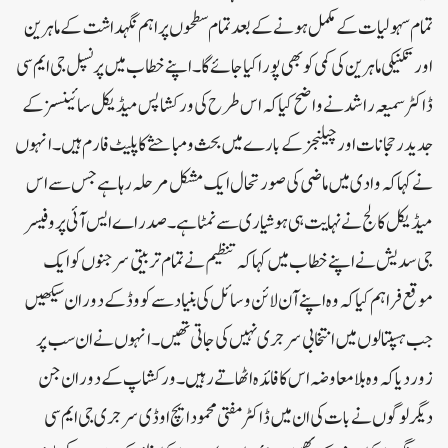
تمام سہولیات کے مکمل ہونے کے بعد تمام سطحوں پر اہم نگہداشت کے ماہرین
اور تکنیکی ماہرین کی کمی کو بھی پورا کیا جائے گا ۔ اپنے خطاب میں پرنسپل جی ایم سی
ڈاکٹر سمیعہ راشد نے واضح کیا کہ اس طرح کی ورکشاپس میڈیکل سائینسز کے
جدید رحجانات اور چیلنجز کے بارے میں بحث و مباحثے کا پلیٹ فارم ہیں ۔ انہوں
نے کہا کہ وادی میں ماضی کی صورتحال ایک مشکل مرحلہ رہا ہے جس سے اس
میڈیکل کالج نے نہایت ہی ہوشیاری سے نمٹا ہے ۔ صدر اے ایس آئی پروفیسر
جی سدیش نے اپنے خطاب میں کہا کہ تنظیم نے تمام تربیتی سرجنوں کو ایک
موقع فراہم کیا کہ وہ اپنے آن لائن وسائل کی بنیاد سے کووڈ کے دوران سیکھیں
جب ہسپتالوں میں انتخابی سرجری نہیں کی جاتی تھیں ۔ انہوں نے ان سب پر
زور دیا کہ وہ بلا معاوضہ اس کا فائدہ اٹھاتے رہیں ۔ ورکشاپ کے دوران جن
دیگر لوگوں نے بات کی ان میں ڈاکٹر مفتی محمود ایچ او ڈی سرجری جی ایم سی