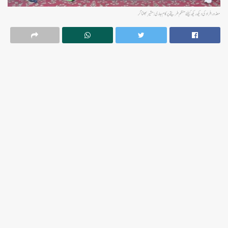
معذور افراد کی دیکھ ریکھ کیلئے منظم طریقے پر کام جاری: مشیر بھٹناگر