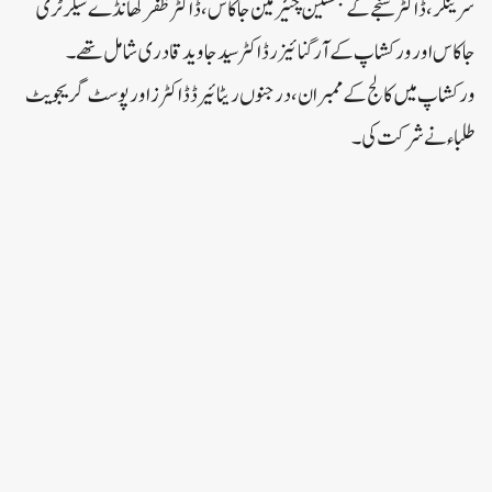
سرینگر ، ڈاکٹر سنجے کے بھسین چئیر مین جاکاس ، ڈاکٹر ظفر کھانڈے سیکرٹری
جاکاس اور ورکشاپ کے آرگنائیزر ڈاکٹر سید جاوید قادری شامل تھے ۔
ورکشاپ میں کالج کے ممبران ، درجنوں ریٹائیرڈ ڈاکٹرز اور پوسٹ گریجویٹ
طلباء نے شرکت کی ۔