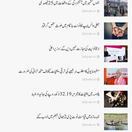
جموں کشمیر میں آتشزدگی کے واقعات میں 25فیصد کمی
2026-04-14
جعلی واٹس ایپ اکائونٹ بڈگام میں ملوث شخص گرفتار
2026-04-14
لا قانونیت کی اجازت نہیں دیں گے: وزیر اعلیٰ
2026-04-14
مضبوط یوٹی کا مطلب ہر شعبے کی ترقی، منشیات کیخلاف متحد لڑائی کی ضرورت
2026-04-14
پلوامہ میں منشیات کا مجرم , 32.19 لاکھ روپے کی جائیداد ضبط
2026-04-14
بجبہاڑہ میں قیامت ٹوٹ پڑی2بھائی جہلم میں ڈوب گئے
2026-04-14