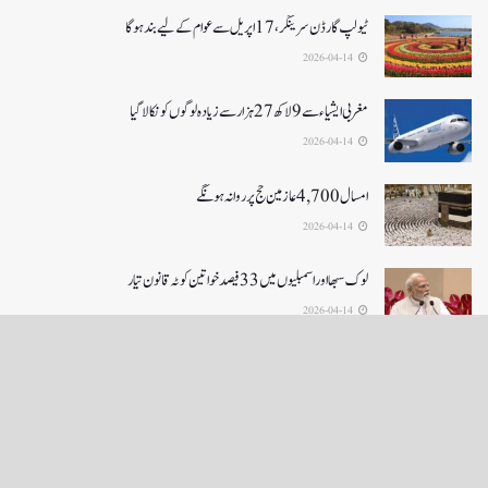
ٹیولپ گارڈن سرینگر، 17 اپریل سے عوام کے لیے بند ہو گا
2026-04-14
مغربی ایشیا ء سے 9 لاکھ 27ہزار سے زیادہ لوگوں کو نکالا گیا
2026-04-14
امسال 4,700 عازمین حج پر روانہ ہونگے
2026-04-14
لوک سبھا اور اسمبلیوں میں33فیصدخواتین کوٹہ قانون تیار
2026-04-14
LOAD MORE