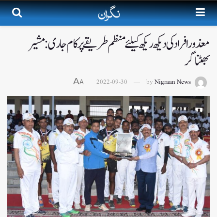
معذور افراد کی دیکھ ریکھ کیلئے منظم طریقے پر کام جاری: مشیر
بھٹناگر
A
2022-09-30
by
Nigraan News
A