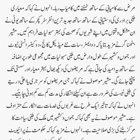
مرض سے کامیابی کے ساتھ نمٹنے میں کامیاب رہا ۔ انہوں نے کہا کہ معیاری
طبی برادری کی دستیابی کے ساتھ ساتھ جدید ترین انفرسٹرکچر کے ساتھ یو ٹی نے
ان مشکل وقتوں میں اپنے شہریوں کو صحت کی بہتر سہولیات فراہم کیں ۔ مشیر
بٹھناگر نے مزید بتایا کہ دو ایمز ، سات نئے میڈیکل کالج ، دو کینسر انسٹی ٹیوٹ
اور جموں و کشمیر کے طول و ارض میں طبی سہولیات میں مجموعی طور پر اضافہ
کے ساتھ یہ امید کی جاتی ہے کہ مریضوں کی دیکھ بھال بہتر معیار اور سستی تک
پہنچ جائے گی ۔ مشیر موصوف نے کہا کہ جن مریضوں کو سرجری یا اعلیٰ درجے
کی طبی ٹیسٹ کی ضرورت ہے ان کیلئے انتظار کی مدت کم سے کم ہونی چاہئیے ۔
انہوں نے کہا کہ تاخیر ایک طرح سے غربوں کی خدمات سے انکار کے مترادف
ہے ۔ مشیر موصوف نے یہ بھی کہا کہ جموں و کشمیر میں ملک کی طبی سیاحت کا
مرکز بننے کی بڑی صلاحیت ہے ۔ انہوں نے مزید کہا کہ حکومت نے پرائیویٹ