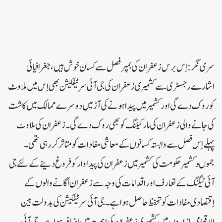
سری نگر: اِس برس زعفران کی بمپر فصل سے کسان خوش ہیں،جغرافیائی
اشارے رجسٹری سے کشمیری زعفران کی جی آئی سر ٹیفکیشن بھی اِس میں ملاوٹ
کو روک دے گی اورکشمیر میں پیدا ہونے کی آڑ میں دوسرے ممالک میں کاشت
کی جانے والی زعفران کی مارکیٹنگ کو بھی روک دے گی۔زعفران کی ملاوٹ
پہلے اِس فصل سے وابستہ کسانوں کے معاشی مفادات کو متاثر کر رہی تھی ۔
جموںوکشمیر حکومت کی کشمیر میں زعفران کی پیداوار کو فروغ دینے کے لئے جی
آئی ٹیگنگ کے تعارف اور اقدامات کی وجہ سے زعفران اُگانے والوں کے
اِقتصادی مفادات کو تحفظ حاصل ہواہے۔جی آئی سرٹیفکیشن کی بدولت بین