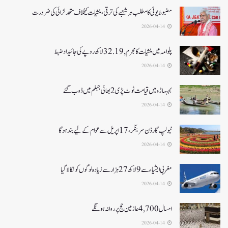
مضبوط یوٹی کا مطلب ہر شعبے کی ترقی، منشیات کیخلاف متحد لڑائی کی ضرورت
2026-04-14
پلوامہ میں منشیات کا مجرم , 32.19 لاکھ روپے کی جائیداد ضبط
2026-04-14
بجبہاڑہ میں قیامت ٹوٹ پڑی2بھائی جہلم میں ڈوب گئے
2026-04-14
ٹیولپ گارڈن سرینگر، 17 اپریل سے عوام کے لیے بند ہو گا
2026-04-14
مغربی ایشیا ء سے 9 لاکھ 27ہزار سے زیادہ لوگوں کو نکالا گیا
2026-04-14
امسال 4,700 عازمین حج پر روانہ ہونگے
2026-04-14