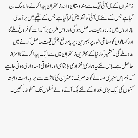
زعفران کے جی آئی ٹیگ سے ہندوستان واحد زعفران پیدا کرنے والا ملک بن
گیا ہے جس کے لئے جی آئی کو تفویض کیا گیا ہے جس کے نتیجے میں برآمدی
بازاروں میں زیادہ اہمیت حاصل ہوگی اور اس طرح برآمدات کو فروغ ملے گا
اور کسانوں کو معاشی طورپر بہترین دیرپامنافع بخش قیمت حاصل کرنے میں
مددملے گی۔کشمیر کو دُنیا کے بہترین زعفران میں سے ایک پیدا کرنے کا اعزاز
حاصل ہے ۔ اِس لئے یہ ہماری اِنفرادی ، اِجتماعی اور اخلاقی ذمہ داری ہونی چاہیے
کہ ہم اِس سنہری مسالے کو نہ صرف زعفران کی کاشت سے براہِ راست وابستہ
کنبوں کی ایک بڑی تعداد کے لئے بلکہ آنے والے نسلوں تک محفوظ رکھیں۔