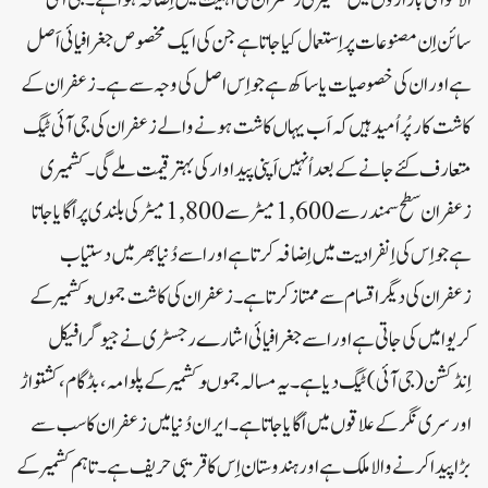
الاقوامی بازاروں میں کشمیری زعفران کی اہمیت میں اِضافہ ہواہے۔جی آئی
سائن اِن مصنوعات پر اِستعمال کیاجاتا ہے جن کی ایک مخصوص جغرافیائی اَصل
ہے اور ان کی خصوصیات یا ساکھ ہے جو اِس اصل کی وجہ سے ہے۔زعفران کے
کاشت کار پُر اُمید ہیں کہ اَب یہاں کاشت ہونے والے زعفران کی جی آئی ٹیگ
متعارف کئے جانے کے بعد اُنہیں اَپنی پیداوار کی بہتر قیمت ملے گی ۔ کشمیری
زعفران سطح سمندر سے 1,600 میٹر سے 1,800 میٹر کی بلندی پر اُگایا جاتا
ہے جو اِس کی اِنفرادیت میں اِضافہ کرتا ہے اور اسے دُنیا بھر میں دستیاب
زعفران کی دیگر اقسام سے ممتاز کرتا ہے۔زعفران کی کاشت جموںوکشمیر کے
کریوا میں کی جاتی ہے اور اسے جغرافیائی اشارے رجسٹری نے جیوگرافیکل
اِنڈکشن (جی آئی ) ٹیگ دیا ہے۔یہ مسالہ جموںوکشمیر کے پلوامہ ، بڈگام ، کشتواڑ
اور سری نگر کے علاقوں میں اُگایا جاتا ہے۔ایران دُنیا میں زعفران کا سب سے
بڑا پیدا کرنے والا ملک ہے اور ہندوستان اِس کا قریبی حریف ہے ۔ تاہم کشمیر کے