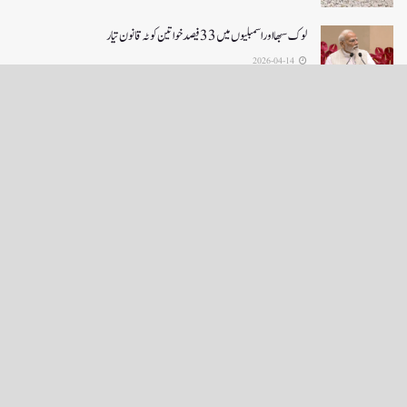
لوک سبھا اور اسمبلیوں میں33فیصدخواتین کوٹہ قانون تیار
2026-04-14
LOAD MORE
English News
e-Paper
نگراں ٹی وی
4th floor firdous shah bulding Abi guzar Srinagar-190001
+911943566963,9419001837,6005481804 RNI:- JKURD/2007/22206
Email:
editornigraan@gmail.com
.
GITS
-
Copyright Daily Nigraan
© Designed by