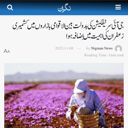
جی آئی سرٹیفکیشن کی بدولت بین الاقوامی بازاروں میں کشمیری
زعفران کی اہمیت میں اِضافہ ہوا
2022-11-08
by
Nigraan News
A
A
Reading Time: 1min read