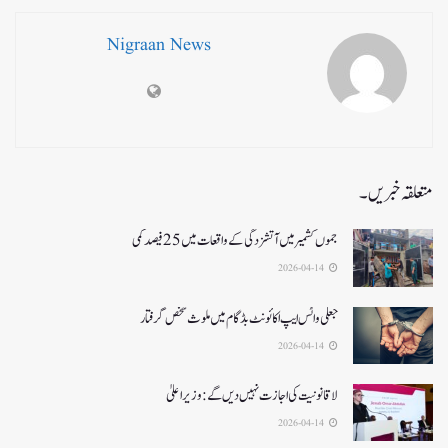
Nigraan News
متعلقہ خبریں۔
جموں کشمیر میں آتشزدگی کے واقعات میں 25فیصد کمی
2026-04-14
جعلی واٹس ایپ اکائونٹ بڈگام میں ملوث شخص گرفتار
2026-04-14
لا قانونیت کی اجازت نہیں دیں گے: وزیر اعلیٰ
2026-04-14